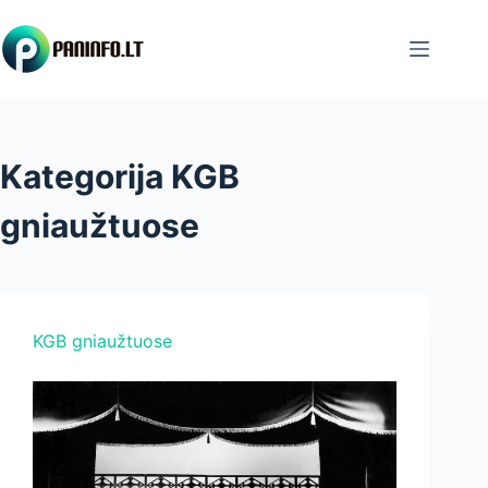
Skip
to
content
Kategorija
KGB
gniaužtuose
KGB gniaužtuose