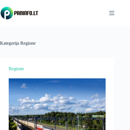
Skip
to
content
Kategorija
Regione
Regione