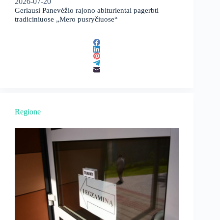
2026-07-20
Geriausi Panevėžio rajono abiturientai pagerbti
tradiciniuose „Mero pusryčiuose“
Regione