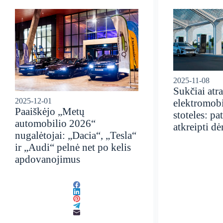
2025-11-08
Sukčiai atr
2025-12-01
elektromob
Paaiškėjo „Metų
stoteles: pat
automobilio 2026“
atkreipti d
nugalėtojai: „Dacia“, „Tesla“
ir „Audi“ pelnė net po kelis
apdovanojimus