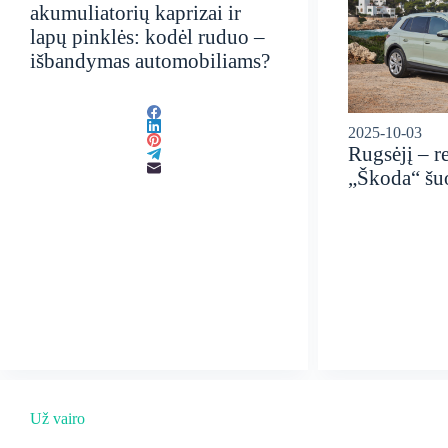
akumuliatorių kaprizai ir
lapų pinklės: kodėl ruduo –
išbandymas automobiliams?
2025-10-03
Rugsėjį – r
„Škoda“ šuo
Už vairo