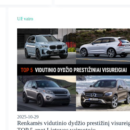
Už vairo
2025-10-29
Renkamės vidutinio dydžio prestižinį visureig
TOP 5 anot Lietuvos vairuotojų