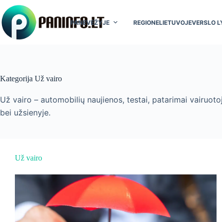
Skip
to
content
PANEVĖŽYJE
REGIONE
LIETUVOJE
VERSLO L
Kategorija
Už vairo
Už vairo – automobilių naujienos, testai, patarimai vairuot
bei užsienyje.
Už vairo