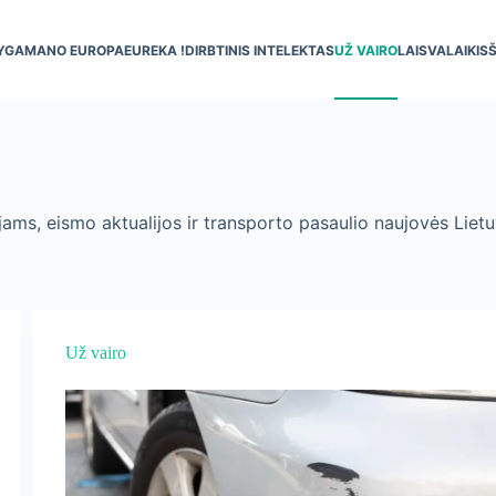
YGA
MANO EUROPA
EUREKA !
DIRBTINIS INTELEKTAS
UŽ VAIRO
LAISVALAIKIS
ojams, eismo aktualijos ir transporto pasaulio naujovės Liet
Už vairo