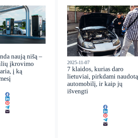
anda naują nišą –
2025-11-07
ilių įkrovimo
7 klaidos, kurias daro
aria, į ką
lietuviai, pirkdami naudotą
ėmesį
automobilį, ir kaip jų
išvengti