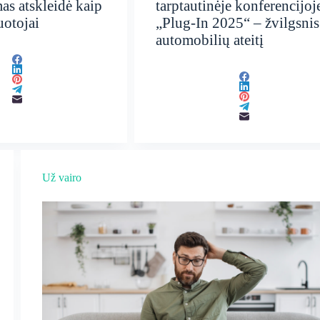
mas atskleidė kaip
tarptautinėje konferencijoj
uotojai
„Plug-In 2025“ – žvilgsnis
automobilių ateitį
Už vairo