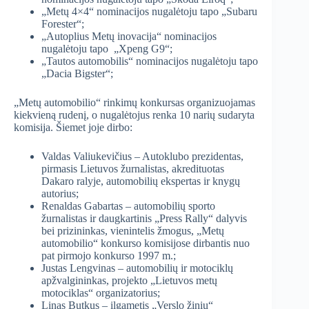
„Metų 4×4“ nominacijos nugalėtoju tapo „Subaru
Forester“;
„Autoplius Metų inovacija“ nominacijos
nugalėtoju tapo „Xpeng G9“;
„Tautos automobilis“ nominacijos nugalėtoju tapo
„Dacia Bigster“;
„Metų automobilio“ rinkimų konkursas organizuojamas
kiekvieną rudenį, o nugalėtojus renka 10 narių sudaryta
komisija. Šiemet joje dirbo:
Valdas Valiukevičius – Autoklubo prezidentas,
pirmasis Lietuvos žurnalistas, akredituotas
Dakaro ralyje, automobilių ekspertas ir knygų
autorius;
Renaldas Gabartas – automobilių sporto
žurnalistas ir daugkartinis „Press Rally“ dalyvis
bei prizininkas, vienintelis žmogus, „Metų
automobilio“ konkurso komisijose dirbantis nuo
pat pirmojo konkurso 1997 m.;
Justas Lengvinas – automobilių ir motociklų
apžvalgininkas, projekto „Lietuvos metų
motociklas“ organizatorius;
Linas Butkus – ilgametis „Verslo žinių“