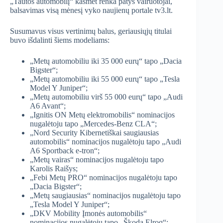
„Tautos automobilį“ kasmet renka patys vairuotojai,
balsavimas visą mėnesį vyko naujienų portale tv3.lt.
Susumavus visus vertinimų balus, geriausiųjų titulai
buvo išdalinti šiems modeliams:
„Metų automobiliu iki 35 000 eurų“ tapo „Dacia
Bigster“;
„Metų automobiliu iki 55 000 eurų“ tapo „Tesla
Model Y Juniper“;
„Metų automobiliu virš 55 000 eurų“ tapo „Audi
A6 Avant“;
„Ignitis ON Metų elektromobilis“ nominacijos
nugalėtoju tapo „Mercedes-Benz CLA“;
„Nord Security Kibernetiškai saugiausias
automobilis“ nominacijos nugalėtoju tapo „Audi
A6 Sportback e-tron“;
„Metų vairas“ nominacijos nugalėtoju tapo
Karolis Raišys;
„Febi Metų PRO“ nominacijos nugalėtoju tapo
„Dacia Bigster“;
„Metų saugiausias“ nominacijos nugalėtoju tapo
„Tesla Model Y Juniper“;
„DKV Mobility Įmonės automobilis“
nominacijos nugalėtoju tapo „Škoda Elroq“;