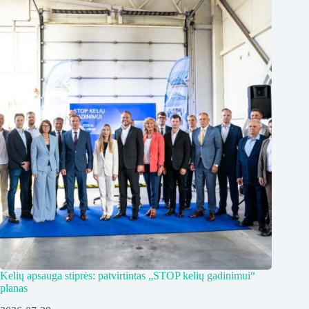
Kelių apsauga stiprės: patvirtintas „STOP kelių gadinimui“
planas