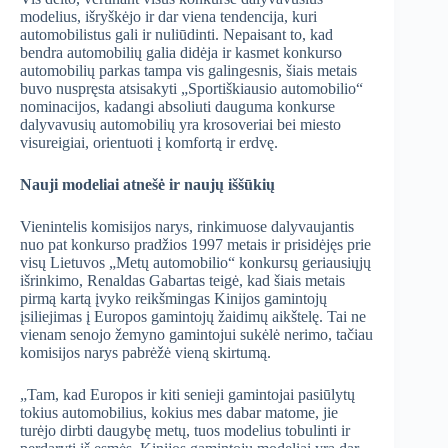
modelius, išryškėjo ir dar viena tendencija, kuri
automobilistus gali ir nuliūdinti. Nepaisant to, kad
bendra automobilių galia didėja ir kasmet konkurso
automobilių parkas tampa vis galingesnis, šiais metais
buvo nuspręsta atsisakyti „Sportiškiausio automobilio“
nominacijos, kadangi absoliuti dauguma konkurse
dalyvavusių automobilių yra krosoveriai bei miesto
visureigiai, orientuoti į komfortą ir erdvę.
Nauji modeliai atnešė ir naujų iššūkių
Vienintelis komisijos narys, rinkimuose dalyvaujantis
nuo pat konkurso pradžios 1997 metais ir prisidėjęs prie
visų Lietuvos „Metų automobilio“ konkursų geriausiųjų
išrinkimo, Renaldas Gabartas teigė, kad šiais metais
pirmą kartą įvyko reikšmingas Kinijos gamintojų
įsiliejimas į Europos gamintojų žaidimų aikštelę. Tai ne
vienam senojo žemyno gamintojui sukėlė nerimo, tačiau
komisijos narys pabrėžė vieną skirtumą.
„Tam, kad Europos ir kiti senieji gamintojai pasiūlytų
tokius automobilius, kokius mes dabar matome, jie
turėjo dirbti daugybę metų, tuos modelius tobulinti ir