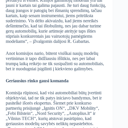
perdaryti iš esmės. Kinijos gamintojų modeliai yra dar
jauni ir kartais tai galima pajausti. Jie turi daug funkcijų,
daug įrangos ir patogių bei išmanių sprendimų, tačiau
kartais, kaip senam instrumentui, jiems pritrūksta
suderinimo. Vis dėlto akivaizdu, kad jiems nereikės
dešimtmečio, kad tai ištobulintų, nes jau dabar turime
gerų automobilių, kurie artimoje ateityje taps išties
stipriais konkurentais jau vairuotojų pamėgtiems
modeliams“, – įžvalgomis dalijosi R. Gabartas.
Anot komisijos nario, būtent visiškai naujų modelių
vertinimas ir tapo didžiausiu iššūkiu, nes per labai
trumpą laiką reikėjo ne tik susipažinti su automobiliais,
bet ir nuodugniai įsigilinti į kiekvieno galimybes.
Geriausius rinko gausi komanda
Komisija rūpinosi, kad visi automobiliai būtų įvertinti
objektyviai, tad ne tik patys iniciavo bandymus, bet ir
pasitelkė išorės ekspertus. Šiemet prie konkurso
partnerių prisijungė „Ignitis ON“, „DKV Mobility“,
„Febi Bilstein“, „Nord Security“, „Autoplius.lt“ ir
„Vilnius TECH“, kurių atstovai pasirūpino, kad
geriausios modelių savybės neliktų nepastebėtos.