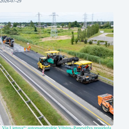
2026-07-29
„Via Lietuva“: automagistralėje Vilnius–Panevėžys prasideda