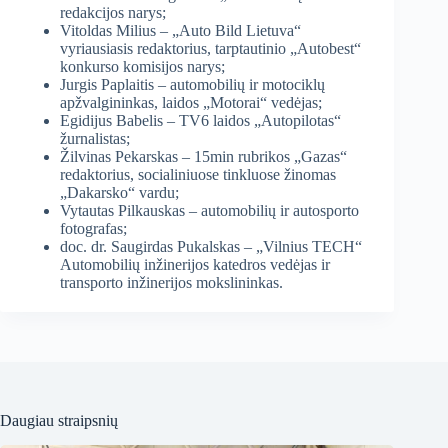
redakcijos narys;
Vitoldas Milius – „Auto Bild Lietuva“
vyriausiasis redaktorius, tarptautinio „Autobest“
konkurso komisijos narys;
Jurgis Paplaitis – automobilių ir motociklų
apžvalgininkas, laidos „Motorai“ vedėjas;
Egidijus Babelis – TV6 laidos „Autopilotas“
žurnalistas;
Žilvinas Pekarskas – 15min rubrikos „Gazas“
redaktorius, socialiniuose tinkluose žinomas
„Dakarsko“ vardu;
Vytautas Pilkauskas – automobilių ir autosporto
fotografas;
doc. dr. Saugirdas Pukalskas – „Vilnius TECH“
Automobilių inžinerijos katedros vedėjas ir
transporto inžinerijos mokslininkas.
Daugiau straipsnių