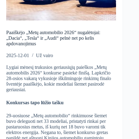
Paaiškėjo „Metų automobilio 2026“ nugalėtojai:
„Dacia“, „Tesla“ ir „Audi“ pelnė net po kelis
apdovanojimus
2025-12-01
Už vairo
Lygiai mėnesį trukusios geriausiųjų paieškos „Metų
automobilis 2026“ konkurse pasiekė finišą. Lapkričio
28-osios vakarą vykusioje iškilmingoje rinkimų finalo
šventėje paaiškėjo, kokie modeliai šiemet pasirodė
geriausiai.
Konkursas tapo lūžio tašku
29-uosiuose „Metų automobilio“ rinkimuose šiemet
buvo deleguoti net 33 modeliai, pristatyti rinkai per
pastaruosius metus, iš kurių net 18 buvo varomi tik
elektros energija. Negana to, šiemet konkurso gretas
papildė net aštuoni Kinijos automobilių gamintojų