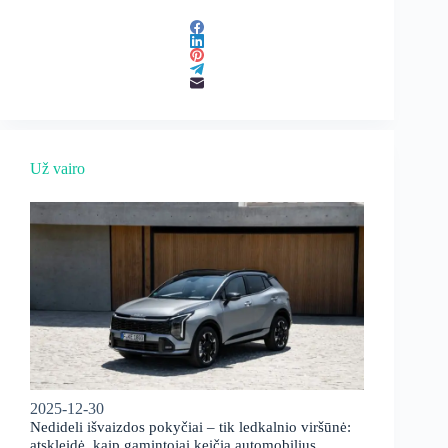
Už vairo
2025-12-30
Nedideli išvaizdos pokyčiai – tik ledkalnio viršūnė:
atskleidė, kaip gamintojai keičia automobilius