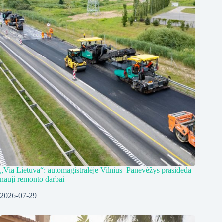
„Via Lietuva“: automagistralėje Vilnius–Panevėžys prasideda
nauji remonto darbai
2026-07-29