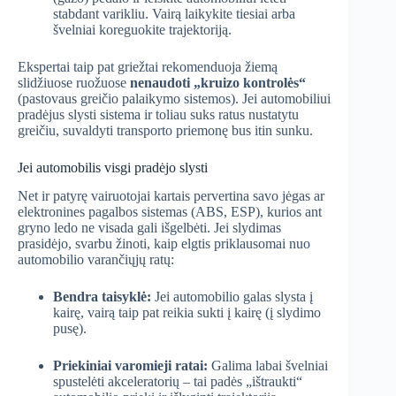
stabdant varikliu. Vairą laikykite tiesiai arba
švelniai koreguokite trajektoriją.
Ekspertai taip pat griežtai rekomenduoja žiemą
slidžiuose ruožuose
nenaudoti „kruizo kontrolės“
(pastovaus greičio palaikymo sistemos). Jei automobiliui
pradėjus slysti sistema ir toliau suks ratus nustatytu
greičiu, suvaldyti transporto priemonę bus itin sunku.
Jei automobilis visgi pradėjo slysti
Net ir patyrę vairuotojai kartais pervertina savo jėgas ar
elektronines pagalbos sistemas (ABS, ESP), kurios ant
gryno ledo ne visada gali išgelbėti. Jei slydimas
prasidėjo, svarbu žinoti, kaip elgtis priklausomai nuo
automobilio varančiųjų ratų:
Bendra taisyklė:
Jei automobilio galas slysta į
kairę, vairą taip pat reikia sukti į kairę (į slydimo
pusę).
Priekiniai varomieji ratai:
Galima labai švelniai
spustelėti akceleratorių – tai padės „ištraukti“