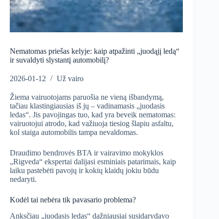
Nematomas priešas kelyje: kaip atpažinti „juodąjį ledą“
ir suvaldyti slystantį automobilį?
2026-01-12
Už vairo
Žiema vairuotojams paruošia ne vieną išbandymą,
tačiau klastingiausias iš jų – vadinamasis „juodasis
ledas“. Jis pavojingas tuo, kad yra beveik nematomas:
vairuotojui atrodo, kad važiuoja tiesiog šlapiu asfaltu,
kol staiga automobilis tampa nevaldomas.
Draudimo bendrovės BTA ir vairavimo mokyklos
„Rigveda“ ekspertai dalijasi esminiais patarimais, kaip
laiku pastebėti pavojų ir kokių klaidų jokiu būdu
nedaryti.
Kodėl tai nebėra tik pavasario problema?
Anksčiau „juodasis ledas“ dažniausiai susidarydavo