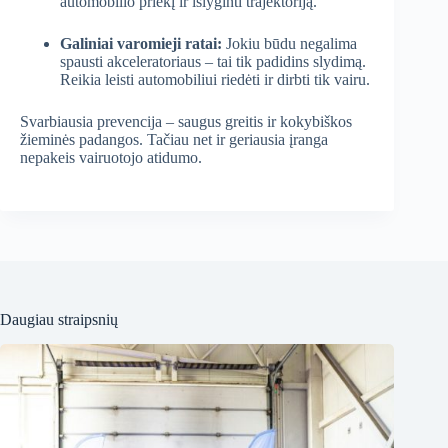
automobilio priekį ir išlyginti trajektoriją.
Galiniai varomieji ratai:
Jokiu būdu negalima
spausti akceleratoriaus – tai tik padidins slydimą.
Reikia leisti automobiliui riedėti ir dirbti tik vairu.
Svarbiausia prevencija – saugus greitis ir kokybiškos
žieminės padangos. Tačiau net ir geriausia įranga
nepakeis vairuotojo atidumo.
Daugiau straipsnių