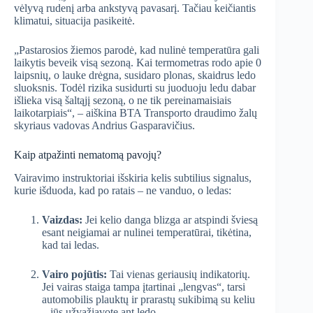
vėlyvą rudenį arba ankstyvą pavasarį. Tačiau keičiantis
klimatui, situacija pasikeitė.
„Pastarosios žiemos parodė, kad nulinė temperatūra gali
laikytis beveik visą sezoną. Kai termometras rodo apie 0
laipsnių, o lauke drėgna, susidaro plonas, skaidrus ledo
sluoksnis. Todėl rizika susidurti su juoduoju ledu dabar
išlieka visą šaltąjį sezoną, o ne tik pereinamaisiais
laikotarpiais“, – aiškina BTA Transporto draudimo žalų
skyriaus vadovas Andrius Gasparavičius.
Kaip atpažinti nematomą pavojų?
Vairavimo instruktoriai išskiria kelis subtilius signalus,
kurie išduoda, kad po ratais – ne vanduo, o ledas:
Vaizdas:
Jei kelio danga blizga ar atspindi šviesą
esant neigiamai ar nulinei temperatūrai, tikėtina,
kad tai ledas.
Vairo pojūtis:
Tai vienas geriausių indikatorių.
Jei vairas staiga tampa įtartinai „lengvas“, tarsi
automobilis plauktų ir prarastų sukibimą su keliu
– jūs užvažiavote ant ledo.