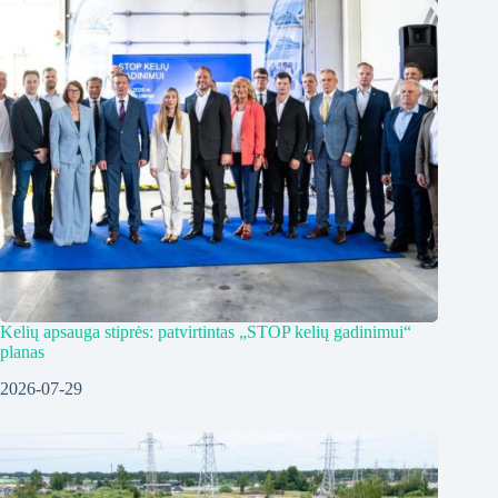
Kelių apsauga stiprės: patvirtintas „STOP kelių gadinimui“
planas
2026-07-29