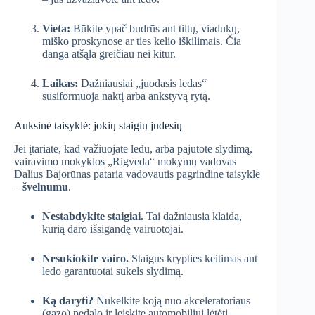
Vieta:
Būkite ypač budrūs ant tiltų, viadukų,
miško proskynose ar ties kelio iškilimais. Čia
danga atšąla greičiau nei kitur.
Laikas:
Dažniausiai „juodasis ledas“
susiformuoja naktį arba ankstyvą rytą.
Auksinė taisyklė: jokių staigių judesių
Jei įtariate, kad važiuojate ledu, arba pajutote slydimą,
vairavimo mokyklos „Rigveda“ mokymų vadovas
Dalius Bajorūnas pataria vadovautis pagrindine taisykle
–
švelnumu
.
Nestabdykite staigiai.
Tai dažniausia klaida,
kurią daro išsigandę vairuotojai.
Nesukiokite vairo.
Staigus krypties keitimas ant
ledo garantuotai sukels slydimą.
Ką daryti?
Nukelkite koją nuo akceleratoriaus
(gazo) pedalo ir leiskite automobiliui lėtėti