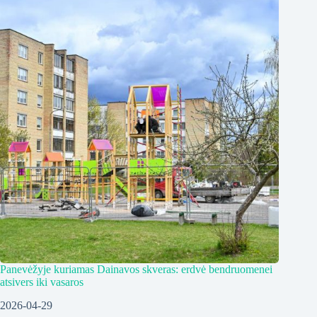
Panevėžyje kuriamas Dainavos skveras: erdvė bendruomenei
atsivers iki vasaros
2026-04-29