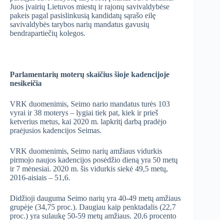
Juos įvairių Lietuvos miestų ir rajonų savivaldybėse
pakeis pagal pasislinkusią kandidatų sąrašo eilę
savivaldybės tarybos narių mandatus gavusių
bendrapartiečių kolegos.
Parlamentarių moterų skaičius šioje kadencijoje
nesikeičia
VRK duomenimis, Seimo nario mandatus turės 103
vyrai ir 38 moterys – lygiai tiek pat, kiek ir prieš
ketverius metus, kai 2020 m. lapkritį darbą pradėjo
praėjusios kadencijos Seimas.
VRK duomenimis, Seimo narių amžiaus vidurkis
pirmojo naujos kadencijos posėdžio dieną yra 50 metų
ir 7 mėnesiai. 2020 m. šis vidurkis siekė 49,5 metų,
2016-aisiais – 51,6.
Didžioji dauguma Seimo narių yra 40-49 metų amžiaus
grupėje (34,75 proc.). Daugiau kaip penktadalis (22,7
proc.) yra sulaukę 50-59 metų amžiaus. 20,6 procento