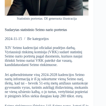
Statistinis portretas. DI generuota iliustracija
Sudarytas statistinio Seimo nario portretas
2024-11-15
Be kategorijos
XIV Seimo kadencijai oficialiai pradėjus darbą,
Vyriausioji rinkimų komisija (VRK) sudarė statistinį
Seimo nario portretą pagal duomenis, kuriuos naujai
išrinkti Seimo nariai VRK pateikė dar vasarą,
kandidatuodami Seimo rinkimuose.
Jei apibendrintume visų 2024-2028 kadencijos Seimo
narių informaciją ir iš jų sukurtume vieną Seimo narį,
išeitų, kad tai – beveik 51-erių metų amžiaus santuokoje
gyvenantis vyras, turintis aukštąjį išsilavinimą, mokantis
ne vieną užsienio kalbą, o jo turtas, vertybiniai popieriai
ir piniginės lėšos siekia daugiau kaip 280 tūkst. eurų.
Seimo rinkimuose išrinktas 141 Seimo narys, keturi iš jų