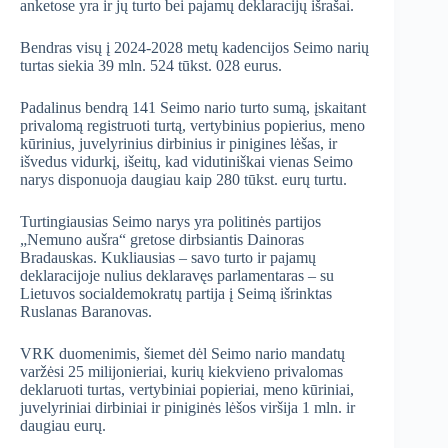
anketose yra ir jų turto bei pajamų deklaracijų išrašai.
Bendras visų į 2024-2028 metų kadencijos Seimo narių
turtas siekia 39 mln. 524 tūkst. 028 eurus.
Padalinus bendrą 141 Seimo nario turto sumą, įskaitant
privalomą registruoti turtą, vertybinius popierius, meno
kūrinius, juvelyrinius dirbinius ir pinigines lėšas, ir
išvedus vidurkį, išeitų, kad vidutiniškai vienas Seimo
narys disponuoja daugiau kaip 280 tūkst. eurų turtu.
Turtingiausias Seimo narys yra politinės partijos
„Nemuno aušra“ gretose dirbsiantis Dainoras
Bradauskas. Kukliausias – savo turto ir pajamų
deklaracijoje nulius deklaravęs parlamentaras – su
Lietuvos socialdemokratų partija į Seimą išrinktas
Ruslanas Baranovas.
VRK duomenimis, šiemet dėl Seimo nario mandatų
varžėsi 25 milijonieriai, kurių kiekvieno privalomas
deklaruoti turtas, vertybiniai popieriai, meno kūriniai,
juvelyriniai dirbiniai ir piniginės lėšos viršija 1 mln. ir
daugiau eurų.