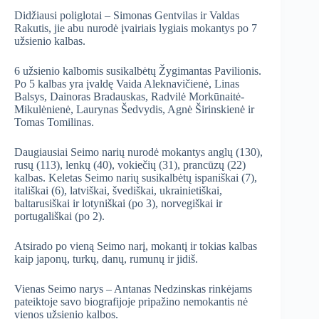
Didžiausi poliglotai – Simonas Gentvilas ir Valdas
Rakutis, jie abu nurodė įvairiais lygiais mokantys po 7
užsienio kalbas.
6 užsienio kalbomis susikalbėtų Žygimantas Pavilionis.
Po 5 kalbas yra įvaldę Vaida Aleknavičienė, Linas
Balsys, Dainoras Bradauskas, Radvilė Morkūnaitė-
Mikulėnienė, Laurynas Šedvydis, Agnė Širinskienė ir
Tomas Tomilinas.
Daugiausiai Seimo narių nurodė mokantys anglų (130),
rusų (113), lenkų (40), vokiečių (31), prancūzų (22)
kalbas. Keletas Seimo narių susikalbėtų ispaniškai (7),
itališkai (6), latviškai, švediškai, ukrainietiškai,
baltarusiškai ir lotyniškai (po 3), norvegiškai ir
portugališkai (po 2).
Atsirado po vieną Seimo narį, mokantį ir tokias kalbas
kaip japonų, turkų, danų, rumunų ir jidiš.
Vienas Seimo narys – Antanas Nedzinskas rinkėjams
pateiktoje savo biografijoje pripažino nemokantis nė
vienos užsienio kalbos.