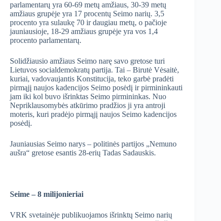
parlamentarų yra 60-69 metų amžiaus, 30-39 metų
amžiaus grupėje yra 17 procentų Seimo narių. 3,5
procento yra sulaukę 70 ir daugiau metų, o pačioje
jauniausioje, 18-29 amžiaus grupėje yra vos 1,4
procento parlamentarų.
Solidžiausio amžiaus Seimo narę savo gretose turi
Lietuvos socialdemokratų partija. Tai – Birutė Vėsaitė,
kuriai, vadovaujantis Konstitucija, teko garbė pradėti
pirmąjį naujos kadencijos Seimo posėdį ir pirmininkauti
jam iki kol buvo išrinktas Seimo pirmininkas. Nuo
Nepriklausomybės atkūrimo pradžios ji yra antroji
moteris, kuri pradėjo pirmąjį naujos Seimo kadencijos
posėdį.
Jauniausias Seimo narys – politinės partijos „Nemuno
aušra“ gretose esantis 28-erių Tadas Sadauskis.
Seime – 8 milijonieriai
VRK svetainėje publikuojamos išrinktų Seimo narių