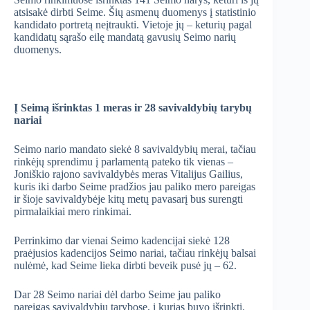
atsisakė dirbti Seime. Šių asmenų duomenys į statistinio
kandidato portretą neįtraukti. Vietoje jų – keturių pagal
kandidatų sąrašo eilę mandatą gavusių Seimo narių
duomenys.
Į Seimą išrinktas 1 meras ir 28 savivaldybių tarybų
nariai
Seimo nario mandato siekė 8 savivaldybių merai, tačiau
rinkėjų sprendimu į parlamentą pateko tik vienas –
Joniškio rajono savivaldybės meras Vitalijus Gailius,
kuris iki darbo Seime pradžios jau paliko mero pareigas
ir šioje savivaldybėje kitų metų pavasarį bus surengti
pirmalaikiai mero rinkimai.
Perrinkimo dar vienai Seimo kadencijai siekė 128
praėjusios kadencijos Seimo nariai, tačiau rinkėjų balsai
nulėmė, kad Seime lieka dirbti beveik pusė jų – 62.
Dar 28 Seimo nariai dėl darbo Seime jau paliko
pareigas savivaldybių tarybose, į kurias buvo išrinkti.