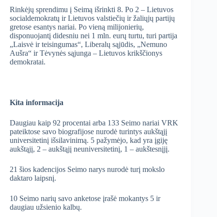
Rinkėjų sprendimu į Seimą išrinkti 8. Po 2 – Lietuvos
socialdemokratų ir Lietuvos valstiečių ir žaliųjų partijų
gretose esantys nariai. Po vieną milijonierių,
disponuojantį didesniu nei 1 mln. eurų turtu, turi partija
„Laisvė ir teisingumas“, Liberalų sąjūdis, „Nemuno
Aušra“ ir Tėvynės sąjunga – Lietuvos krikščionys
demokratai.
Kita informacija
Daugiau kaip 92 procentai arba 133 Seimo nariai VRK
pateiktose savo biografijose nurodė turintys aukštąjį
universitetinį išsilavinimą. 5 pažymėjo, kad yra įgiję
aukštąjį, 2 – aukštąjį neuniversitetinį, 1 – aukštesnįjį.
21 šios kadencijos Seimo narys nurodė turį mokslo
daktaro laipsnį.
10 Seimo narių savo anketose įrašė mokantys 5 ir
daugiau užsienio kalbų.