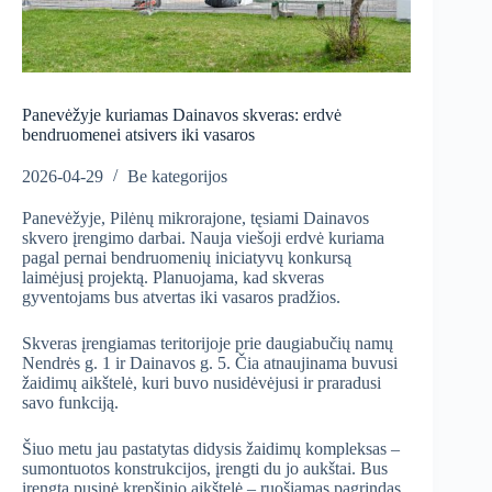
Panevėžyje kuriamas Dainavos skveras: erdvė
bendruomenei atsivers iki vasaros
2026-04-29
Be kategorijos
Panevėžyje, Pilėnų mikrorajone, tęsiami Dainavos
skvero įrengimo darbai. Nauja viešoji erdvė kuriama
pagal pernai bendruomenių iniciatyvų konkursą
laimėjusį projektą. Planuojama, kad skveras
gyventojams bus atvertas iki vasaros pradžios.
Skveras įrengiamas teritorijoje prie daugiabučių namų
Nendrės g. 1 ir Dainavos g. 5. Čia atnaujinama buvusi
žaidimų aikštelė, kuri buvo nusidėvėjusi ir praradusi
savo funkciją.
Šiuo metu jau pastatytas didysis žaidimų kompleksas –
sumontuotos konstrukcijos, įrengti du jo aukštai. Bus
įrengta pusinė krepšinio aikštelė – ruošiamas pagrindas