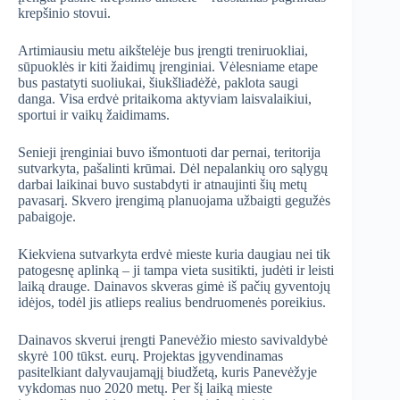
krepšinio stovui.
Artimiausiu metu aikštelėje bus įrengti treniruokliai,
sūpuoklės ir kiti žaidimų įrenginiai. Vėlesniame etape
bus pastatyti suoliukai, šiukšliadėžė, paklota saugi
danga. Visa erdvė pritaikoma aktyviam laisvalaikiui,
sportui ir vaikų žaidimams.
Senieji įrenginiai buvo išmontuoti dar pernai, teritorija
sutvarkyta, pašalinti krūmai. Dėl nepalankių oro sąlygų
darbai laikinai buvo sustabdyti ir atnaujinti šių metų
pavasarį. Skvero įrengimą planuojama užbaigti gegužės
pabaigoje.
Kiekviena sutvarkyta erdvė mieste kuria daugiau nei tik
patogesnę aplinką – ji tampa vieta susitikti, judėti ir leisti
laiką drauge. Dainavos skveras gimė iš pačių gyventojų
idėjos, todėl jis atlieps realius bendruomenės poreikius.
Dainavos skverui įrengti Panevėžio miesto savivaldybė
skyrė 100 tūkst. eurų. Projektas įgyvendinamas
pasitelkiant dalyvaujamąjį biudžetą, kuris Panevėžyje
vykdomas nuo 2020 metų. Per šį laiką mieste