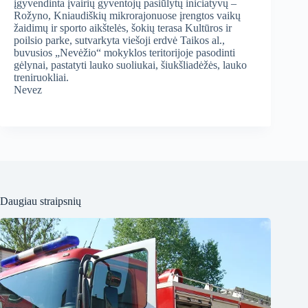
įgyvendinta įvairių gyventojų pasiūlytų iniciatyvų –
Rožyno, Kniaudiškių mikrorajonuose įrengtos vaikų
žaidimų ir sporto aikštelės, šokių terasa Kultūros ir
poilsio parke, sutvarkyta viešoji erdvė Taikos al.,
buvusios „Nevėžio“ mokyklos teritorijoje pasodinti
gėlynai, pastatyti lauko suoliukai, šiukšliadėžės, lauko
treniruokliai.
Nevez
Daugiau straipsnių