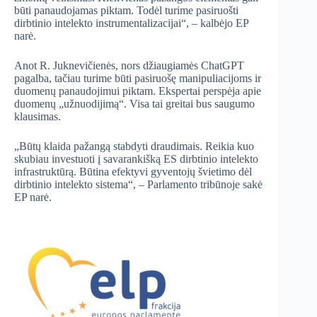
būti panaudojamas piktam. Todėl turime pasiruošti
dirbtinio intelekto instrumentalizacijai“, – kalbėjo EP
narė.
Anot R. Juknevičienės, nors džiaugiamės ChatGPT
pagalba, tačiau turime būti pasiruošę manipuliacijoms ir
duomenų panaudojimui piktam. Ekspertai perspėja apie
duomenų „užnuodijimą“. Visa tai greitai bus saugumo
klausimas.
„Būtų klaida pažangą stabdyti draudimais. Reikia kuo
skubiau investuoti į savarankišką ES dirbtinio intelekto
infrastruktūrą. Būtina efektyvi gyventojų švietimo dėl
dirbtinio intelekto sistema“, – Parlamento tribūnoje sakė
EP narė.