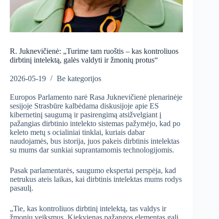
R. Juknevičienė: „Turime tam ruoštis – kas kontroliuos
dirbtinį intelektą, galės valdyti ir žmonių protus“
2026-05-19
Be kategorijos
Europos Parlamento narė Rasa Juknevičienė plenarinėje
sesijoje Strasbūre kalbėdama diskusijoje apie ES
kibernetinį saugumą ir pasirengimą atsižvelgiant į
pažangias dirbtinio intelekto sistemas pažymėjo, kad po
keleto metų s ocialiniai tinklai, kuriais dabar
naudojamės, bus istorija, juos pakeis dirbtinis intelektas
su mums dar sunkiai suprantamomis technologijomis.
Pasak parlamentarės, saugumo ekspertai perspėja, kad
netrukus ateis laikas, kai dirbtinis intelektas mums rodys
pasaulį.
„Tie, kas kontroliuos dirbtinį intelektą, tas valdys ir
žmonių veiksmus. Kiekvienas pažangos elementas gali