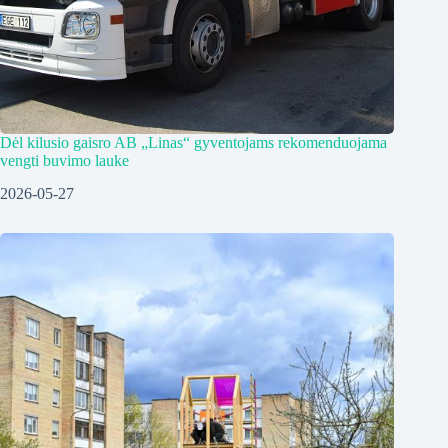
Dėl kilusio gaisro AB „Linas“ gyventojams rekomenduojama
vengti buvimo lauke
2026-05-27