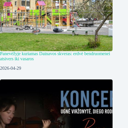
Panevėžyje kuriamas Dainavos skveras: erdvė bendruomenei
atsivers iki vasaros
2026-04-29