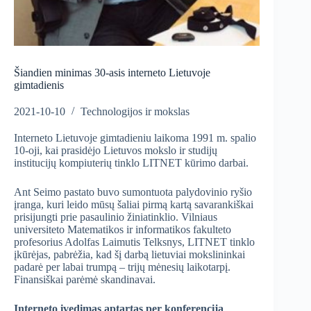
Šiandien minimas 30-asis interneto Lietuvoje
gimtadienis
2021-10-10
Technologijos ir mokslas
Interneto Lietuvoje gimtadieniu laikoma 1991 m. spalio
10-oji, kai prasidėjo Lietuvos mokslo ir studijų
institucijų kompiuterių tinklo LITNET kūrimo darbai.
Ant Seimo pastato buvo sumontuota palydovinio ryšio
įranga, kuri leido mūsų šaliai pirmą kartą savarankiškai
prisijungti prie pasaulinio žiniatinklio. Vilniaus
universiteto Matematikos ir informatikos fakulteto
profesorius Adolfas Laimutis Telksnys, LITNET tinklo
įkūrėjas, pabrėžia, kad šį darbą lietuviai mokslininkai
padarė per labai trumpą – trijų mėnesių laikotarpį.
Finansiškai parėmė skandinavai.
Interneto įvedimas aptartas per konferenciją