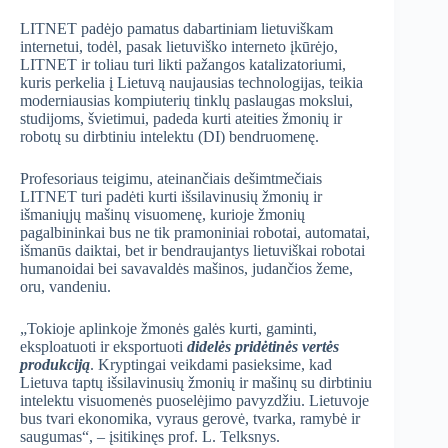
LITNET padėjo pamatus dabartiniam lietuviškam
internetui, todėl, pasak lietuviško interneto įkūrėjo,
LITNET ir toliau turi likti pažangos katalizatoriumi,
kuris perkelia į Lietuvą naujausias technologijas, teikia
moderniausias kompiuterių tinklų paslaugas mokslui,
studijoms, švietimui, padeda kurti ateities žmonių ir
robotų su dirbtiniu intelektu (DI) bendruomenę.
Profesoriaus teigimu, ateinančiais dešimtmečiais
LITNET turi padėti kurti išsilavinusių žmonių ir
išmaniųjų mašinų visuomenę, kurioje žmonių
pagalbininkai bus ne tik pramoniniai robotai, automatai,
išmanūs daiktai, bet ir bendraujantys lietuviškai robotai
humanoidai bei savavaldės mašinos, judančios žeme,
oru, vandeniu.
„Tokioje aplinkoje žmonės galės kurti, gaminti,
eksploatuoti ir eksportuoti
didelės pridėtinės vertės
produkciją
. Kryptingai veikdami pasieksime, kad
Lietuva taptų išsilavinusių žmonių ir mašinų su dirbtiniu
intelektu visuomenės puoselėjimo pavyzdžiu. Lietuvoje
bus tvari ekonomika, vyraus gerovė, tvarka, ramybė ir
saugumas“, – įsitikinęs prof. L. Telksnys.