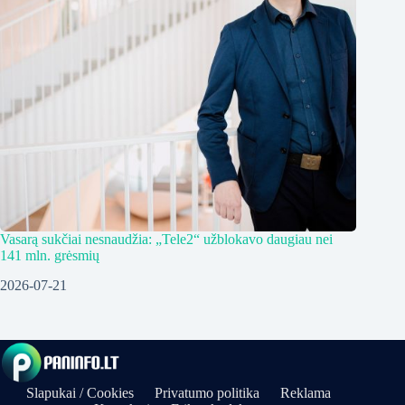
Vasarą sukčiai nesnaudžia: „Tele2“ užblokavo daugiau nei
141 mln. grėsmių
2026-07-21
Slapukai / Cookies
Privatumo politika
Reklama