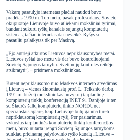
Vakarų pasaulyje internetas plačiai naudoti buvo
pradėtas 1990 m. Tuo metu, pasak profesoriaus, Sovietų
okupuotoje Lietuvoje buvo atliekami moksliniai tyrimai,
bandant sukurti ryšių kanalais sujungtų kompiuterių
sistemas, tačiau internetas dar neveikė. Ryšys su
pasauliu palaikytas tik per Maskvą.
„Ėjo antrieji atkurtos Lietuvos nepriklausomybės metai.
Lietuvos ryšiai tuo metu vis dar buvo kontroliuojami
Sovietų Sąjungos tarnybų. Svetimųjų kontrolės reikėjo
atsikratyti“, – prisimena mokslininkas.
Būtent nepriklausomo nuo Maskvos interneto atvedimas
į Lietuvą – vienas žinomiausių prof. L. Telksnio darbų.
1991 m. birželį mokslininkas nuvyko į tarptautinę
kompiuterių tinklų konferenciją INET 91 Danijoje ir ten
su Šiaurės šalių kompiuterių tinklo NORDUnet
specialistais aptarė, kaip Lietuvoje būtų galima turėti
nepriklausomą kompiuterių ryšį. Per pasitarimus,
vykusius tarptautinės kompiuterių tinklų konferencijos
metu, buvo nutarta įrengti Sovietų Sąjungos tarnyboms
sunkiau prieinamą palydovinio ryšio kanalą „Lietuva –
Internetas“ tarp Lietuvos mokslų akademijos