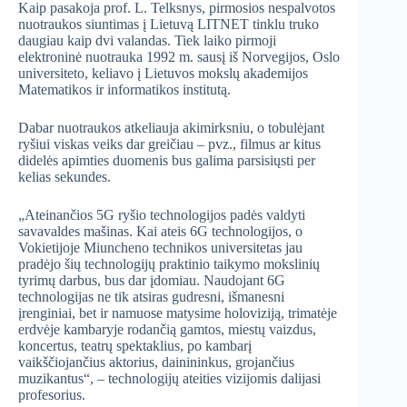
Kaip pasakoja prof. L. Telksnys, pirmosios nespalvotos
nuotraukos siuntimas į Lietuvą LITNET tinklu truko
daugiau kaip dvi valandas. Tiek laiko pirmoji
elektroninė nuotrauka 1992 m. sausį iš Norvegijos, Oslo
universiteto, keliavo į Lietuvos mokslų akademijos
Matematikos ir informatikos institutą.
Dabar nuotraukos atkeliauja akimirksniu, o tobulėjant
ryšiui viskas veiks dar greičiau – pvz., filmus ar kitus
didelės apimties duomenis bus galima parsisiųsti per
kelias sekundes.
„Ateinančios 5G ryšio technologijos padės valdyti
savavaldes mašinas. Kai ateis 6G technologijos, o
Vokietijoje Miuncheno technikos universitetas jau
pradėjo šių technologijų praktinio taikymo mokslinių
tyrimų darbus, bus dar įdomiau. Naudojant 6G
technologijas ne tik atsiras gudresni, išmanesni
įrenginiai, bet ir namuose matysime holoviziją, trimatėje
erdvėje kambaryje rodančią gamtos, miestų vaizdus,
koncertus, teatrų spektaklius, po kambarį
vaikščiojančius aktorius, dainininkus, grojančius
muzikantus“, – technologijų ateities vizijomis dalijasi
profesorius.