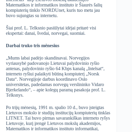
Matematikos ir informatikos instituto ir Šiaurės šalių
kompiuterių tinklo NORDUnet, kuris tuo metu jau
buvo sujungtas su internetu.
Šiai prof. L. Telksnio pasiūlytai idėjai pritarė visi
ekspertai: danai, švedai, norvegai, suomiai.
Darbai truko tris mėnesius
„Mums labai padėjo skandinavai. Norvegijos
vyriausybė padovanojo Lietuvai palydovinio ryšio
antenas, palydovinio ryšio 64 Kbps kanalą „Intelsat“,
interneto ryšiui palaikyti būtiną kompiuterį „Norsk
Data“. Norvegijoje darbus koordinavo Oslo
universitetas, padedamas norvegų verslininko Vidaro
Bjerkelando“, – apie kolegų paramą pasakoja prof. L.
Telksnys.
Po trijų mėnesių, 1991 m. spalio 10 d., buvo įsteigtas
Lietuvos mokslo ir studijų institucijų kompiuterių tinklas
LITNET. Tai buvo pirmas savarankiškas interneto ryšys
Lietuvoje, kurį įrengė Lietuvos mokslų akademijos,
Matematikos ir informatikos instituto informatikai,