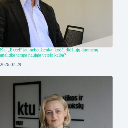
Kai „Excel“ jau nebeužtenka: kodėl didžiųjų duomenų
analitika tampa naująja verslo kalba?
2026-07-29