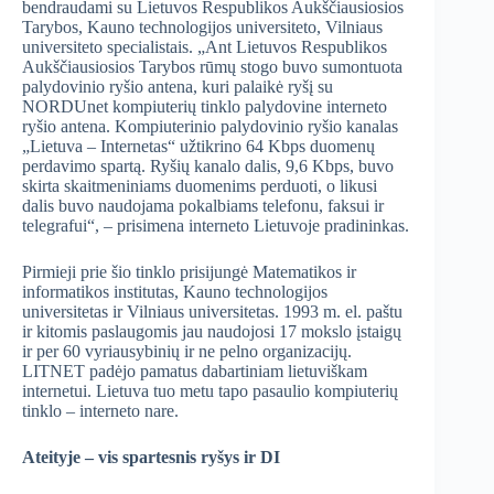
bendraudami su Lietuvos Respublikos Aukščiausiosios
Tarybos, Kauno technologijos universiteto, Vilniaus
universiteto specialistais. „Ant Lietuvos Respublikos
Aukščiausiosios Tarybos rūmų stogo buvo sumontuota
palydovinio ryšio antena, kuri palaikė ryšį su
NORDUnet kompiuterių tinklo palydovine interneto
ryšio antena. Kompiuterinio palydovinio ryšio kanalas
„Lietuva – Internetas“ užtikrino 64 Kbps duomenų
perdavimo spartą. Ryšių kanalo dalis, 9,6 Kbps, buvo
skirta skaitmeniniams duomenims perduoti, o likusi
dalis buvo naudojama pokalbiams telefonu, faksui ir
telegrafui“, – prisimena interneto Lietuvoje pradininkas.
Pirmieji prie šio tinklo prisijungė Matematikos ir
informatikos institutas, Kauno technologijos
universitetas ir Vilniaus universitetas. 1993 m. el. paštu
ir kitomis paslaugomis jau naudojosi 17 mokslo įstaigų
ir per 60 vyriausybinių ir ne pelno organizacijų.
LITNET padėjo pamatus dabartiniam lietuviškam
internetui. Lietuva tuo metu tapo pasaulio kompiuterių
tinklo – interneto nare.
Ateityje – vis spartesnis ryšys ir DI