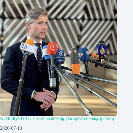
K. Budrys URT: ES išeina atostogų su sąrašu nebaigtų darbų
2026-07-13