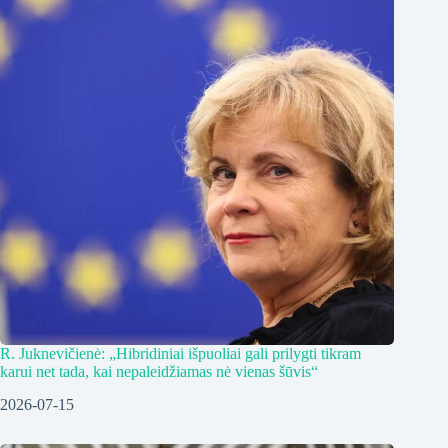
R. Juknevičienė: „Hibridiniai išpuoliai gali prilygti tikram
karui net tada, kai nepaleidžiamas nė vienas šūvis“
2026-07-15