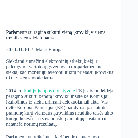
Parlamentarai ragina sukurti vieną įkroviklį visiems
mobiliesiems telefonams
2020-01-10
Mano Europa
Siekdami sumažinti elektroninių atliekų kiekį ir
palengvinti vartotojų gyvenimą, europarlamentarai
siekia, kad mobiliųjų telefonų ir kitų prietaisų įkrovikliai
tiktų visiems modeliams.
2014 m.
Radijo įrangos direktyvoje
ES įstatymų leidėjai
paragino sukurti bendrą įkroviklį ir suteikė Komisijai
įgaliojimus to siekti priimant deleguojamąjį aktą. Vis
dėlto Europos Komisijos (EK) bandymai paskatinti
pramonę kurti vienodus įkroviklius neatitiko teisės akto
kūrėjų lūkesčių, o savanoriški gamintojų susitarimai
neatnešė norimų rezultatų.
Parlamentarai reikalauja, kad bendro naudojimo