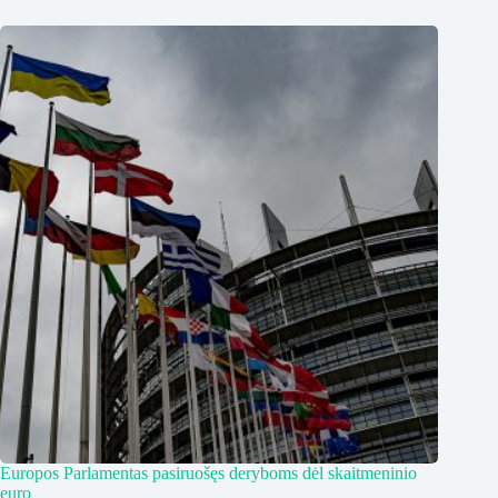
Europos Parlamentas pasiruošęs deryboms dėl skaitmeninio
euro