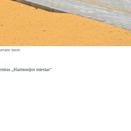
rtano nuotr.
entras „Harmonijos miestas“