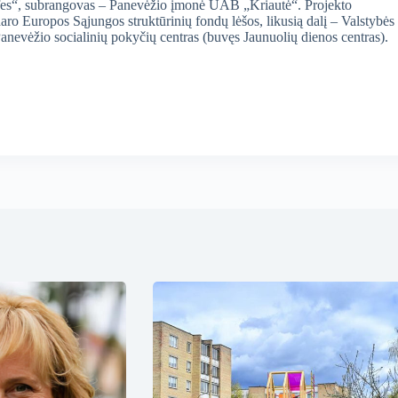
fes“, subrangovas – Panevėžio įmonė UAB „Kriautė“. Projekto
aro Europos Sąjungos struktūrinių fondų lėšos, likusią dalį – Valstybės
anevėžio socialinių pokyčių centras (buvęs Jaunuolių dienos centras).