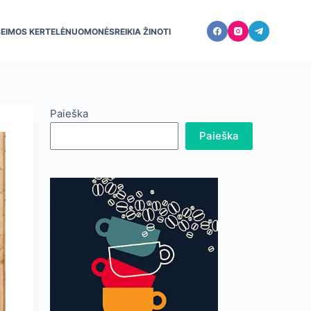
ŠEIMOS KERTELĖ
NUOMONĖS
REIKIA ŽINOTI
Paieška
Paieška