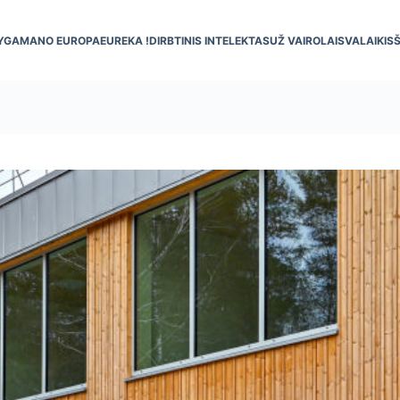
YGA
MANO EUROPA
EUREKA !
DIRBTINIS INTELEKTAS
UŽ VAIRO
LAISVALAIKIS