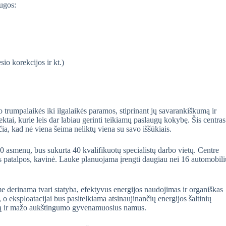
augos:
e
sio korekcijos ir kt.)
trumpalaikės iki ilgalaikės paramos, stiprinant jų savarankiškumą ir
jektai, kurie leis dar labiau gerinti teikiamų paslaugų kokybę. Šis centras
ia, kad nė viena šeima neliktų viena su savo iššūkiais.
0 asmenų, bus sukurta 40 kvalifikuotų specialistų darbo vietų. Centre
nės patalpos, kavinė. Lauke planuojama įrengti daugiau nei 16 automobili
e derinama tvari statyba, efektyvus energijos naudojimas ir organiškas
 eksploatacijai bus pasitelkiama atsinaujinančių energijos šaltinių
parką ir mažo aukštingumo gyvenamuosius namus.