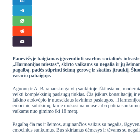
Panevėžyje baigiamas įgyvendinti svarbus socialinės infras
„Harmonijos miestas“, skirto vaikams su negalia ir jų šeimoms
pagalbą, padės stiprinti šeimų gerovę ir skatins įtrauktį. Š
vasario pabaigoje.
Aguonų ir A. Baranausko gatvių sankirtoje iškilusiame, moderni
veikti kompleksinių paslaugų tinklas. Čia įsikurs konsultacijų ir
laikino atokvėpio ir nuoseklaus lavinimo paslaugos. „Harmonijos 
emocinių sutrikimų, kurie mokosi namuose arba patiria sunkumų 
vaikams nuo gimimo iki 18 metų.
Pagalbą čia ras ir šeimos, auginančios vaikus su negalia, išgyvena
emocinius sunkumus. Bus skiriamas dėmesys ir tėvams su negalia, 