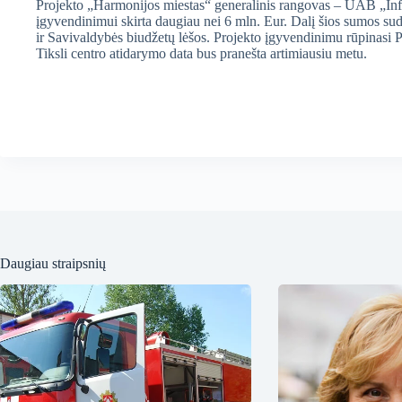
Projekto „Harmonijos miestas“ generalinis rangovas – UAB „In
įgyvendinimui skirta daugiau nei 6 mln. Eur. Dalį šios sumos sud
ir Savivaldybės biudžetų lėšos. Projekto įgyvendinimu rūpinasi P
Tiksli centro atidarymo data bus pranešta artimiausiu metu.
Daugiau straipsnių