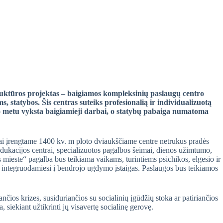
truktūros projektas – baigiamos kompleksinių paslaugų centro
, statybos. Šis centras suteiks profesionalią ir individualizuotą
iuo metu vyksta baigiamieji darbai, o statybų pabaiga numatoma
ai įrengtame 1400 kv. m ploto dviaukščiame centre netrukus pradės
 edukacijos centrai, specializuotos pagalbos šeimai, dienos užimtumo,
mieste“ pagalba bus teikiama vaikams, turintiems psichikos, elgesio ir
integruodamiesi į bendrojo ugdymo įstaigas. Paslaugos bus teikiamos
nčios krizes, susiduriančios su socialinių įgūdžių stoka ar patiriančios
siekiant užtikrinti jų visavertę socialinę gerovę.