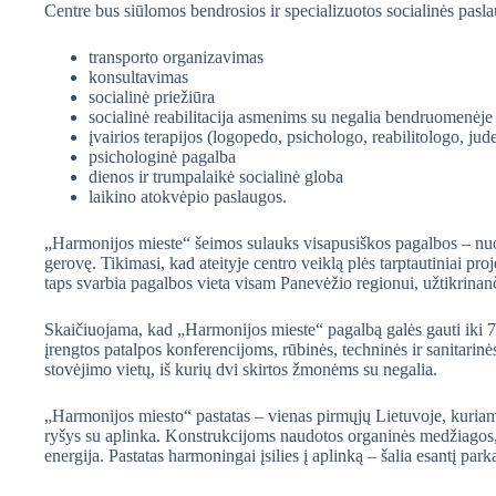
Centre bus siūlomos bendrosios ir specializuotos socialinės pasl
transporto organizavimas
konsultavimas
socialinė priežiūra
socialinė reabilitacija asmenims su negalia bendruomenėj
įvairios terapijos (logopedo, psichologo, reabilitologo, jude
psichologinė pagalba
dienos ir trumpalaikė socialinė globa
laikino atokvėpio paslaugos.
„Harmonijos mieste“ šeimos sulauks visapusiškos pagalbos – nuo 
gerovę. Tikimasi, kad ateityje centro veiklą plės tarptautiniai pro
taps svarbia pagalbos vieta visam Panevėžio regionui, užtikrinanč
Skaičiuojama, kad „Harmonijos mieste“ pagalbą galės gauti iki 7
įrengtos patalpos konferencijoms, rūbinės, techninės ir sanitari
stovėjimo vietų, iš kurių dvi skirtos žmonėms su negalia.
„Harmonijos miesto“ pastatas – vienas pirmųjų Lietuvoje, kuriam
ryšys su aplinka. Konstrukcijoms naudotos organinės medžiagos, o
energija. Pastatas harmoningai įsilies į aplinką – šalia esantį 