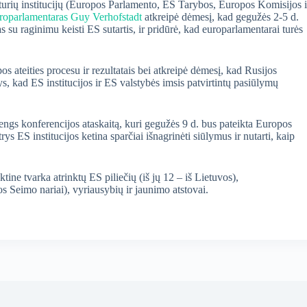
urių institucijų (Europos Parlamento, ES Tarybos, Europos Komisijos i
uroparlamentaras Guy Verhofstadt
atkreipė dėmesį, kad gegužės 2-5 d.
s su raginimu keisti ES sutartis, ir pridūrė, kad europarlamentarai turės
s ateities procesu ir rezultatais bei atkreipė dėmesį, kad Rusijos
, kad ES institucijos ir ES valstybės imsis patvirtintų pasiūlymų
engs konferencijos ataskaitą, kuri gegužės 9 d. bus pateikta Europos
ES institucijos ketina sparčiai išnagrinėti siūlymus ir nutarti, kaip
tine tvarka atrinktų ES piliečių (iš jų 12 – iš Lietuvos),
os Seimo nariai), vyriausybių ir jaunimo atstovai.