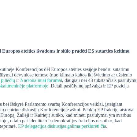
Europos ateities išvadoms ir siūlo pradėti ES sutarties keitimo
tinėje Konferencijos dėl Europos ateities sesijoje bendru sutarimu
iūlymai devyniose temose (nuo klimato kaitos iki švietimo ar užsienio
piliečių
ir
Nacionaliniai forumai
, daugiau nei 43 tūkstančiais pasiūlym
skaitmeninėje platformoje
. Detali pasiūlymų apžvalga ir EP pozicija
bei išskyrė Parlamento svarbą Konferencijos veiklai, įsteigiant
ktų centrine diskusijų Konferencijoje ašimi. Penkių EP frakcijų atstovai
 Europą, Žalieji ir Kairieji) sutiko, kad minėti pasiūlymai yra svarbus
ojų, o taip pat Identiteto ir demokratijos frakcijos nesutiko, kad
nepritarė.
EP delegacijos diskusijas galima peržiūrėti čia
.