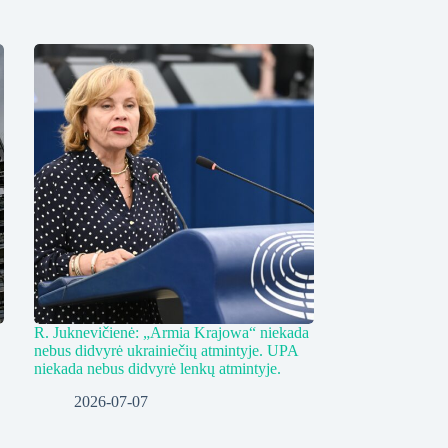
R. Juknevičienė: „Armia Krajowa“ niekada
nebus didvyrė ukrainiečių atmintyje. UPA
niekada nebus didvyrė lenkų atmintyje.
2026-07-07