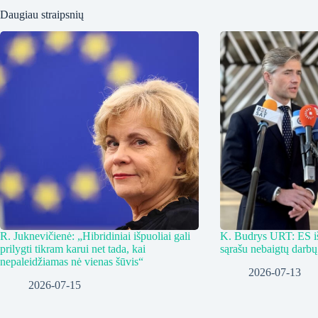
Daugiau straipsnių
R. Juknevičienė: „Hibridiniai išpuoliai gali
K. Budrys URT: ES iš
prilygti tikram karui net tada, kai
sąrašu nebaigtų darbų
nepaleidžiamas nė vienas šūvis“
2026-07-13
2026-07-15