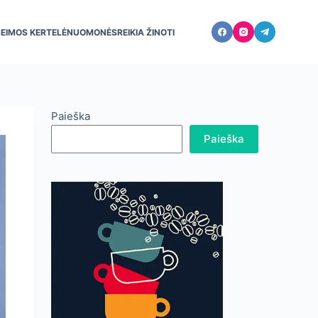
ŠEIMOS KERTELĖ
NUOMONĖS
REIKIA ŽINOTI
Paieška
Paieška