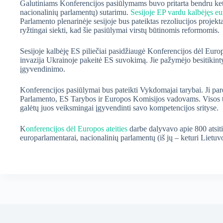
Galutiniams Konferencijos pasiūlymams buvo pritarta bendru ket
nacionalinių parlamentų) sutarimu.
Sesijoje EP vardu kalbėjęs e
Parlamento plenarinėje sesijoje bus pateiktas rezoliucijos projekta
ryžtingai siekti, kad šie pasiūlymai virstų būtinomis reformomis.
Sesijoje kalbėję ES piliečiai pasidžiaugė Konferencijos dėl Europo
invazija Ukrainoje pakeitė ES suvokimą. Jie pažymėjo besitikintys
įgyvendinimo.
Konferencijos pasiūlymai bus pateikti Vykdomajai tarybai. Ji par
Parlamento, ES Tarybos ir Europos Komisijos vadovams. Visos trys 
galėtų juos veiksmingai įgyvendinti savo kompetencijos srityse.
K
onferencijos dėl Europos ateities
darbe dalyvavo apie 800 atsitik
europarlamentarai, nacionalinių parlamentų (iš jų – keturi Lietuv