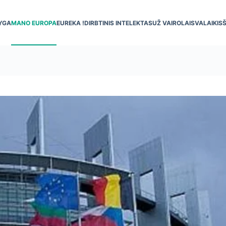
YGA
MANO EUROPA
EUREKA !
DIRBTINIS INTELEKTAS
UŽ VAIRO
LAISVALAIKIS