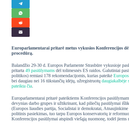
Europarlamentarai pritarė metus vykusios Konferencijos dėl 
procedūrą.
Balandžio 29-30 d. Europos Parlamente Strasbūre vykusioje pasku
pritarta
49 pasiūlymams
dėl tolimesnės ES raidos. Galutiniai pas
politikos) remiasi 178 rekomendacijomis, kurias pateikė
Europos 
bei daugiau nei 16 tūkstančių idėjų, užregistruotų
daugiakalbėje 
pateikta čia
.
Europarlamentarai pritarė pateiktiems Konferencijos pasiūlymams 
devynias darbo grupes ir užtikrinant, kad piliečių pasiūlymai išli
(Europos liaudies partija, Socialistai ir demokratai, Atnaujinkime
politinis pasiekimas, tuo tarpu Europos konservatorių ir reformuot
Konferencijos pasiūlymai atspindi viešąją nuomonę, todėl jiems 