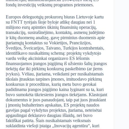
fondų investicijų veiksmų programos priemones.
Europos deleguotųjų prokurorų biuras Lietuvoje kartu
su FNTT tyrėjais šioje byloje atlikę daugiau nei 1
milijono eurų apimties ūkinių finansinių operacijų,
transakcijų, susirašinėjimo, kontaktų, asmenų judėjimo
ir kitų duomenų analizę, gavę pirminius duomenis apie
įtariamųjų kontaktus su Vokietijos, Prancūzijos,
Švedijos, Šveicarijos, Taivano, Turkijos kontrahentais,
identifikavo nusikaltimų schemą: projektų vykdytojo
vardu veikę akcininkai organizavo ES lėšomis
finansuojamos įrangos įsigijimą iš užsienio šalių įrangos
tiekėjų dar iki pirkimų konkursų paskelbimo (ar jiems
įvykus). Vėliau, įtariama, veikdami per nusikalstamais
tikslais įtrauktas tarpines įmones, imituodavo pirkimų
konkursus ir procedūras, kurių metu buvo gerokai
padidinama įrangos įsigijimo kaina lyginant su ta, kuri
buvo sumokėta tikriesiems įrangos tiekėjams. Klastojant
dokumentus ir juos panaudojant, taip pat juos įtraukiant
į įmonių buhalterines apskaitas, ES projektų naudos
gavėjas pagal vykdytus projektus, įtariama, neteisėtai
apgaulingai deklaravo daugiau išlaidų, nei buvo
faktiškai patirta. Šiais nusikalstamais veiksmais
suklaidinta viešoji įstaiga „Inovacijų agentūra“, kuri