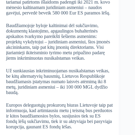
tariamai patirtoms išlaidoms padengti iki 2021 m. kovo
mėnesio kaltinamam juridiniam asmeniui – naudos
gavėjui, pervedė beveik 580 000 Eur ES paramos lėšų.
Baudžiamojoje byloje kaltinimai dėl sukčiavimo,
dokumentų klastojimo, apgaulingos buhalterinės
apskaitos tvarkymo pareikšti šešiems asmenims:
projektų vykdytojui – juridiniam asmeniui, šios įmonės
akcininkams, taip pat kitų įmonių direktoriams. Visi
įtariamieji ikiteisminio tyrimo metu pripažino padarę
jiems inkriminuotas nusikalstamas veikas.
Už sunkiausias inkriminuojamas nusikalstamas veikas,
be kitų alternatyvių bausmių, Lietuvos Respublikoje
baudžiamasis įstatymas numato laisvės atėmimą iki 8
metų, juridiniam asmeniui – iki 100 000 MGL dydžio
baudą.
Europos deleguotųjų prokurorų biuras Lietuvoje taip pat
informuoja, kad artimiausiu metu į teismą bus perduotos
ir kitos baudžiamosios bylos, susijusios tiek su ES
fondų lėšų sukčiavimu, tiek ir su aktyviąja bei pasyviąja
korupcija, gaunant ES fondų lėšas.