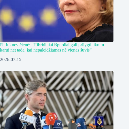
R. Juknevičienė: „Hibridiniai išpuoliai gali prilygti tikram
karui net tada, kai nepaleidžiamas nė vienas šūvis“
2026-07-15