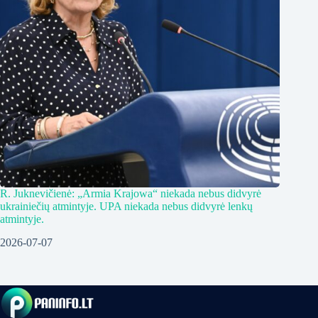
R. Juknevičienė: „Armia Krajowa“ niekada nebus didvyrė
ukrainiečių atmintyje. UPA niekada nebus didvyrė lenkų
atmintyje.
2026-07-07