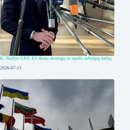
K. Budrys URT: ES išeina atostogų su sąrašu nebaigtų darbų
2026-07-13