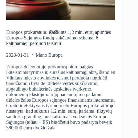
Europos prokuratūra: išaiškinta 1,2 mln. eurų apimties
Europos Sąjungos fondų sukčiavimo schema, 6
kaltinamieji perduoti teismui
2023-01-31
Mano Europa
Europos deleguotųjų prokurorų biure baigtas
ikiteisminis tyrimas ir, surašius kaltinamąjį aktą, šiandien
Vilniaus miesto apylinkės teismui perduota nagrinėti
baudžiamoji byla dėl didelės vertės sukčiavimo,
apgaulingo buhalterinės apskaitos tvarkymo,
dokumentų klastojimo ir jų panaudojimo padarant
didelės žalos Europos sąjungos finansiniams interesams.
Greito ir efektyvaus tyrimo metu Europos prokuratūroje
nustatyta, kad sukūrus 1,2 mln. eurų, įtariama, fiktyvių
sandorių grandinę, nusikalstamais veiksmais Europos
Sąjungos (toliau – ES) biudžetui buvo padaryta beveik
580 000 eurų dydžio žala.