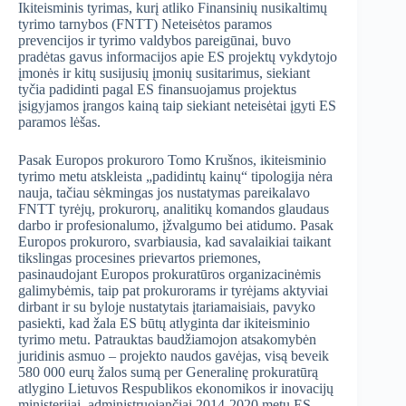
Ikiteisminis tyrimas, kurį atliko Finansinių nusikaltimų
tyrimo tarnybos (FNTT) Neteisėtos paramos
prevencijos ir tyrimo valdybos pareigūnai, buvo
pradėtas gavus informacijos apie ES projektų vykdytojo
įmonės ir kitų susijusių įmonių susitarimus, siekiant
tyčia padidinti pagal ES finansuojamus projektus
įsigyjamos įrangos kainą taip siekiant neteisėtai įgyti ES
paramos lėšas.
Pasak Europos prokuroro Tomo Krušnos, ikiteisminio
tyrimo metu atskleista „padidintų kainų“ tipologija nėra
nauja, tačiau sėkmingas jos nustatymas pareikalavo
FNTT tyrėjų, prokurorų, analitikų komandos glaudaus
darbo ir profesionalumo, įžvalgumo bei atidumo. Pasak
Europos prokuroro, svarbiausia, kad savalaikiai taikant
tikslingas procesines prievartos priemones,
pasinaudojant Europos prokuratūros organizacinėmis
galimybėmis, taip pat prokurorams ir tyrėjams aktyviai
dirbant ir su byloje nustatytais įtariamaisiais, pavyko
pasiekti, kad žala ES būtų atlyginta dar ikiteisminio
tyrimo metu. Patrauktas baudžiamojon atsakomybėn
juridinis asmuo – projekto naudos gavėjas, visą beveik
580 000 eurų žalos sumą per Generalinę prokuratūrą
atlygino Lietuvos Respublikos ekonomikos ir inovacijų
ministerijai, administruojančiai 2014-2020 metų ES