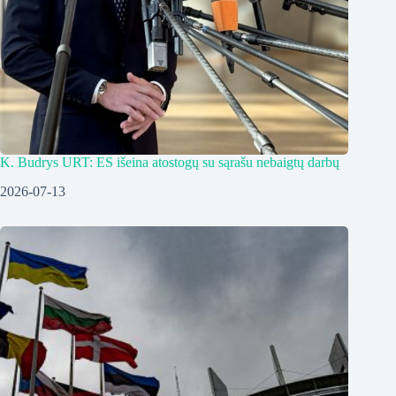
K. Budrys URT: ES išeina atostogų su sąrašu nebaigtų darbų
2026-07-13