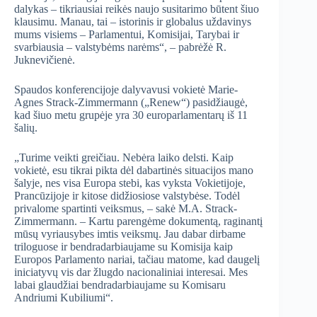
dalykas – tikriausiai reikės naujo susitarimo būtent šiuo
klausimu. Manau, tai – istorinis ir globalus uždavinys
mums visiems – Parlamentui, Komisijai, Tarybai ir
svarbiausia – valstybėms narėms“, – pabrėžė R.
Juknevičienė.
Spaudos konferencijoje dalyvavusi vokietė Marie-
Agnes Strack-Zimmermann („Renew“) pasidžiaugė,
kad šiuo metu grupėje yra 30 europarlamentarų iš 11
šalių.
„Turime veikti greičiau. Nebėra laiko delsti. Kaip
vokietė, esu tikrai pikta dėl dabartinės situacijos mano
šalyje, nes visa Europa stebi, kas vyksta Vokietijoje,
Prancūzijoje ir kitose didžiosiose valstybėse. Todėl
privalome spartinti veiksmus, – sakė M.A. Strack-
Zimmermann. – Kartu parengėme dokumentą, raginantį
mūsų vyriausybes imtis veiksmų. Jau dabar dirbame
triloguose ir bendradarbiaujame su Komisija kaip
Europos Parlamento nariai, tačiau matome, kad daugelį
iniciatyvų vis dar žlugdo nacionaliniai interesai. Mes
labai glaudžiai bendradarbiaujame su Komisaru
Andriumi Kubiliumi“.