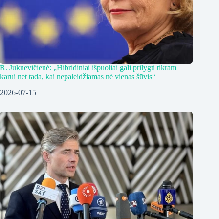
R. Juknevičienė: „Hibridiniai išpuoliai gali prilygti tikram
karui net tada, kai nepaleidžiamas nė vienas šūvis“
2026-07-15