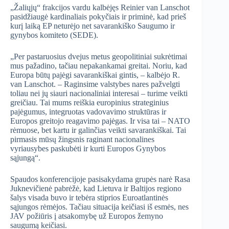
„Žaliųjų“ frakcijos vardu kalbėjęs Reinier van Lanschot
pasidžiaugė kardinaliais pokyčiais ir priminė, kad prieš
kurį laiką EP neturėjo net savarankiško Saugumo ir
gynybos komiteto (SEDE).
„Per pastaruosius dvejus metus geopolitiniai sukrėtimai
mus pažadino, tačiau nepakankamai greitai. Noriu, kad
Europa būtų pajėgi savarankiškai gintis, – kalbėjo R.
van Lanschot. – Raginsime valstybes nares pažvelgti
toliau nei jų siauri nacionaliniai interesai – turime veikti
greičiau. Tai mums reiškia europinius strateginius
pajėgumus, integruotas vadovavimo struktūras ir
Europos greitojo reagavimo pajėgas. Ir visa tai – NATO
rėmuose, bet kartu ir galinčias veikti savarankiškai. Tai
pirmasis mūsų žingsnis raginant nacionalines
vyriausybes paskubėti ir kurti Europos Gynybos
sąjungą“.
Spaudos konferencijoje pasisakydama grupės narė Rasa
Juknevičienė pabrėžė, kad Lietuva ir Baltijos regiono
šalys visada buvo ir tebėra stiprios Euroatlantinės
sąjungos rėmėjos. Tačiau situacija keičiasi iš esmės, nes
JAV požiūris į atsakomybę už Europos žemyno
saugumą keičiasi.