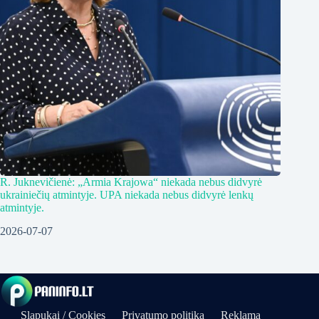
R. Juknevičienė: „Armia Krajowa“ niekada nebus didvyrė
ukrainiečių atmintyje. UPA niekada nebus didvyrė lenkų
atmintyje.
2026-07-07
Slapukai / Cookies
Privatumo politika
Reklama