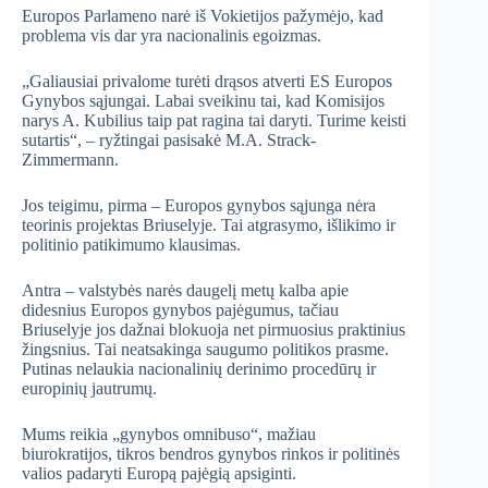
Europos Parlameno narė iš Vokietijos pažymėjo, kad
problema vis dar yra nacionalinis egoizmas.
„Galiausiai privalome turėti drąsos atverti ES Europos
Gynybos sąjungai. Labai sveikinu tai, kad Komisijos
narys A. Kubilius taip pat ragina tai daryti. Turime keisti
sutartis“, – ryžtingai pasisakė M.A. Strack-
Zimmermann.
Jos teigimu, pirma – Europos gynybos sąjunga nėra
teorinis projektas Briuselyje. Tai atgrasymo, išlikimo ir
politinio patikimumo klausimas.
Antra – valstybės narės daugelį metų kalba apie
didesnius Europos gynybos pajėgumus, tačiau
Briuselyje jos dažnai blokuoja net pirmuosius praktinius
žingsnius. Tai neatsakinga saugumo politikos prasme.
Putinas nelaukia nacionalinių derinimo procedūrų ir
europinių jautrumų.
Mums reikia „gynybos omnibuso“, mažiau
biurokratijos, tikros bendros gynybos rinkos ir politinės
valios padaryti Europą pajėgią apsiginti.