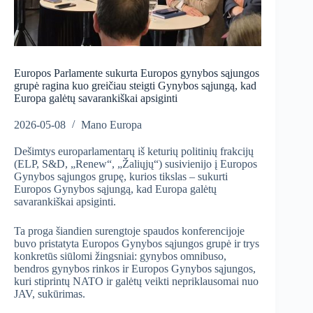
Europos Parlamente sukurta Europos gynybos sąjungos
grupė ragina kuo greičiau steigti Gynybos sąjungą, kad
Europa galėtų savarankiškai apsiginti
2026-05-08
Mano Europa
Dešimtys europarlamentarų iš keturių politinių frakcijų
(ELP, S&D, „Renew“, „Žaliųjų“) susivienijo į Europos
Gynybos sąjungos grupę, kurios tikslas – sukurti
Europos Gynybos sąjungą, kad Europa galėtų
savarankiškai apsiginti.
Ta proga šiandien surengtoje spaudos konferencijoje
buvo pristatyta Europos Gynybos sąjungos grupė ir trys
konkretūs siūlomi žingsniai: gynybos omnibuso,
bendros gynybos rinkos ir Europos Gynybos sąjungos,
kuri stiprintų NATO ir galėtų veikti nepriklausomai nuo
JAV, sukūrimas.