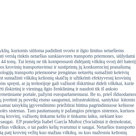
klių, kuriomis siūloma padidinti svorio ir ilgio limitus netaršiems
 verslą rinktis netaršias sunkiasvores transporto priemones, siūlydami
4 tonų. Tai leistų ne tik kompensuoti didėjantį vilkikų svorį dėl bateri
tos krovinių transportavimui ir sustiprintų jų konkurencinį pranašumą
hnologijų transporto priemonėse įrengimas neturėtų sumažinti keleivių
t sumažinti vilkikų kelionių skaičių ir užtikrinti efektyvesnį krovinių
ręsti, ar jų teritorijoje gali važiuoti išskirtinai dideli vilkikai, kurie
ti išskirtinį ir vieningą ilgio ženklinimą ir naudoti tik iš anksto
nternetiniame portale, pažymi europarlamentarai. Be to, prieš išduodamos
įvertinti jų poveikį eismo saugumui, infrastruktūrai, santykiui kitomis
inkamai taisyklių įgyvendinimo priežiūrai būtina pagrindiniuose keliuose
olės sistemas. Tam pasitarnautų ir pažangios prieigos sistemos, kuriuos
mą krovinį, važiuotų tinkamu keliu ir tinkamu laiku, siekiant kuo
i saugai. EP pranešėja Isabel García Muñoz (Socialistai ir demokratai,
ršius vilkikus, o tai padės kelių tvarumui ir saugai. Netaršios transporto
d tą patį krovinį vežtų kuo mažiau vilkikų, su kuo mažesniu kelionių