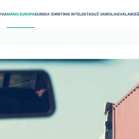
YGA
MANO EUROPA
EUREKA !
DIRBTINIS INTELEKTAS
UŽ VAIRO
LAISVALAIKIS