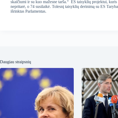
skaičiumi ir su kuo mažesne tarša.“ ES taisyklių projektui, kuri
nepritarė, o 74 susilaikė. Tolesnį taisyklių derinimą su ES Tary
išrinktas Parlamentas.
Daugiau straipsnių