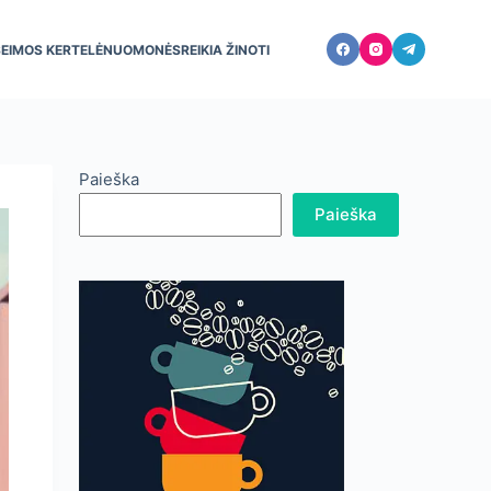
ŠEIMOS KERTELĖ
NUOMONĖS
REIKIA ŽINOTI
Paieška
Paieška