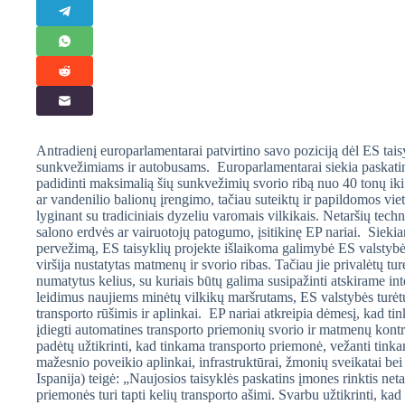
Antradienį europarlamentarai patvirtino savo poziciją dėl ES taisy
sunkvežimiams ir autobusams. Europarlamentarai siekia paskatinti
padidinti maksimalią šių sunkvežimių svorio ribą nuo 40 tonų iki 4
ar vandenilio balionų įrengimo, tačiau suteiktų ir papildomos vie
lyginant su tradiciniais dyzeliu varomais vilkikais. Netaršių tec
salono erdvės ar vairuotojų patogumo, įsitikinę EP nariai. Siekian
pervežimą, ES taisyklių projekte išlaikoma galimybė ES valstybėms sp
viršija nustatytas matmenų ir svorio ribas. Tačiau jie privalėtų turė
numatytus kelius, su kuriais būtų galima susipažinti atskirame i
leidimus naujiems minėtų vilkikų maršrutams, ES valstybės turėtų 
transporto rūšimis ir aplinkai. EP nariai atkreipia dėmesį, kad t
įdiegti automatines transporto priemonių svorio ir matmenų kontr
padėtų užtikrinti, kad tinkama transporto priemonė, vežanti tinka
mažesnio poveikio aplinkai, infrastruktūrai, žmonių sveikatai be
Ispanija) teigė: „Naujosios taisyklės paskatins įmones rinktis neta
priemonės turi tapti kelių transporto ašimi. Svarbu užtikrinti, ka