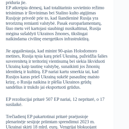
priduria jie.
EP atkreipia dėmesį, kad totalitarinio sovietinio režimo
teisinimas ir šlovinimas bei Stalino kulto atgijimas
Rusijoje privedė prie to, kad šiandieninė Rusija yra
terorizmą remianti valstybė. Pasak europarlamentarų,
šiuo metu vėl kartojasi siaubingi nusikaltimai, Rusija
mėgina sušaldyti Ukrainos žmones, tikslingai
naikindama civilinę energetikos infrastruktūrą.
Jie apgailestauja, kad minint 90-ąsias Holodomoro
metines, Rusija tęsia karą prieš Ukrainą, pažeidžia šalies
suverenitetą ir teritorinį vientisumą bei siekia likviduoti
Ukrainą kaip tautinę valstybę, sunaikinti jos žmonių
identitetą ir kultūrą. EP nariai kartu smerkia tai, kad
Rusijos karas prieš Ukrainą sukėlė pasaulinę maisto
krizę, o Rusija naikina ir plėšia Ukrainos grūdų
sandėlius ir trukdo jai eksportuoti grūdus.
EP rezoliucijai pritarė 507 EP nariai, 12 nepritarė, o 17
susilaikė.
Trečiadienį EP pakartotinai pritarė praėjusioje
plenarinėje sesijoje priimtam sprendimui 2023 m.
Ukrainai skirti 18 mlrd. eurų. Vengrijai blokuojant