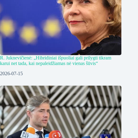
R. Juknevičienė: „Hibridiniai išpuoliai gali prilygti tikram
karui net tada, kai nepaleidžiamas nė vienas šūvis“
2026-07-15