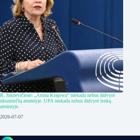
R. Juknevičienė: „Armia Krajowa“ niekada nebus didvyrė
ukrainiečių atmintyje. UPA niekada nebus didvyrė lenkų
atmintyje.
2026-07-07