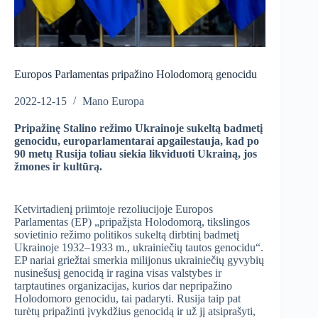
Europos Parlamentas pripažino Holodomorą genocidu
2022-12-15
Mano Europa
Pripažinę Stalino režimo Ukrainoje sukeltą badmetį
genocidu, europarlamentarai apgailestauja, kad po
90 metų Rusija toliau siekia likviduoti Ukrainą, jos
žmones ir kultūrą.
Ketvirtadienį priimtoje rezoliucijoje Europos
Parlamentas (EP) „pripažįsta Holodomorą, tikslingos
sovietinio režimo politikos sukeltą dirbtinį badmetį
Ukrainoje 1932–1933 m., ukrainiečių tautos genocidu“.
EP nariai griežtai smerkia milijonus ukrainiečių gyvybių
nusinešusį genocidą ir ragina visas valstybes ir
tarptautines organizacijas, kurios dar nepripažino
Holodomoro genocidu, tai padaryti. Rusija taip pat
turėtų pripažinti įvykdžius genocidą ir už jį atsiprašyti,