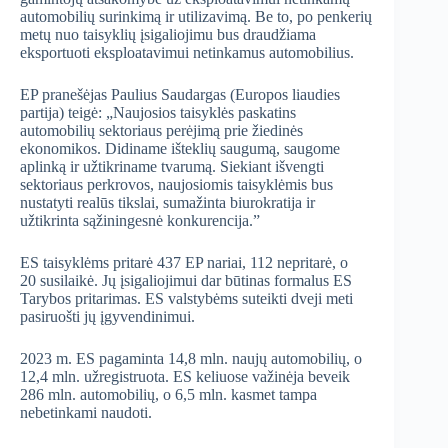
automobilių surinkimą ir utilizavimą. Be to, po penkerių
metų nuo taisyklių įsigaliojimu bus draudžiama
eksportuoti eksploatavimui netinkamus automobilius.
EP pranešėjas Paulius Saudargas (Europos liaudies
partija) teigė: „Naujosios taisyklės paskatins
automobilių sektoriaus perėjimą prie žiedinės
ekonomikos. Didiname išteklių saugumą, saugome
aplinką ir užtikriname tvarumą. Siekiant išvengti
sektoriaus perkrovos, naujosiomis taisyklėmis bus
nustatyti realūs tikslai, sumažinta biurokratija ir
užtikrinta sąžiningesnė konkurencija.”
ES taisyklėms pritarė 437 EP nariai, 112 nepritarė, o
20 susilaikė. Jų įsigaliojimui dar būtinas formalus ES
Tarybos pritarimas. ES valstybėms suteikti dveji meti
pasiruošti jų įgyvendinimui.
2023 m. ES pagaminta 14,8 mln. naujų automobilių, o
12,4 mln. užregistruota. ES keliuose važinėja beveik
286 mln. automobilių, o 6,5 mln. kasmet tampa
nebetinkami naudoti.