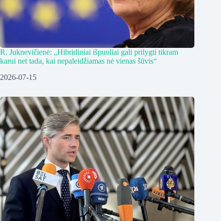
R. Juknevičienė: „Hibridiniai išpuoliai gali prilygti tikram
karui net tada, kai nepaleidžiamas nė vienas šūvis“
2026-07-15