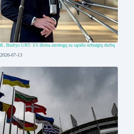
K. Budrys URT: ES išeina atostogų su sąrašu nebaigtų darbų
2026-07-13