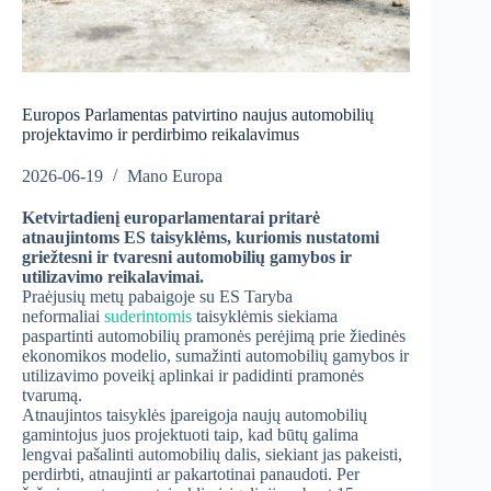
Europos Parlamentas patvirtino naujus automobilių
projektavimo ir perdirbimo reikalavimus
2026-06-19
Mano Europa
Ketvirtadienį europarlamentarai pritarė
atnaujintoms ES taisyklėms, kuriomis nustatomi
griežtesni ir tvaresni automobilių gamybos ir
utilizavimo reikalavimai.
Praėjusių metų pabaigoje su ES Taryba
neformaliai
suderintomis
taisyklėmis siekiama
paspartinti automobilių pramonės perėjimą prie žiedinės
ekonomikos modelio, sumažinti automobilių gamybos ir
utilizavimo poveikį aplinkai ir padidinti pramonės
tvarumą.
Atnaujintos taisyklės įpareigoja naujų automobilių
gamintojus juos projektuoti taip, kad būtų galima
lengvai pašalinti automobilių dalis, siekiant jas pakeisti,
perdirbti, atnaujinti ar pakartotinai panaudoti. Per