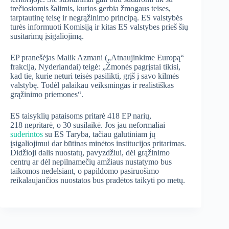
trečiosiomis šalimis, kurios gerbia žmogaus teises,
tarptautinę teisę ir negrąžinimo principą. ES valstybės
turės informuoti Komisiją ir kitas ES valstybes prieš šių
susitarimų įsigaliojimą.
EP pranešėjas Malik Azmani („Atnaujinkime Europą“
frakcija, Nyderlandai) teigė: „Žmonės pagrįstai tikisi,
kad tie, kurie neturi teisės pasilikti, grįš į savo kilmės
valstybę. Todėl palaikau veiksmingas ir realistiškas
grąžinimo priemones“.
ES taisyklių pataisoms pritarė 418 EP narių,
218 nepritarė, o 30 susilaikė. Jos jau neformaliai
suderintos
su ES Taryba, tačiau galutiniam jų
įsigaliojimui dar būtinas minėtos institucijos pritarimas.
Didžioji dalis nuostatų, pavyzdžiui, dėl grąžinimo
centrų ar dėl nepilnamečių amžiaus nustatymo bus
taikomos nedelsiant, o papildomo pasiruošimo
reikalaujančios nuostatos bus pradėtos taikyti po metų.