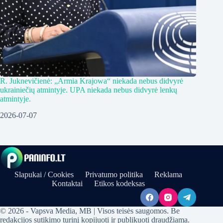
R. Juknevičienė: „Armia Krajowa“ niekada nebus didvyrė
ukrainiečių atmintyje. UPA niekada nebus didvyrė lenkų
atmintyje.
2026-07-07
Slapukai / Cookies
Privatumo politika
Reklama
Kontaktai
Etikos kodeksas
© 2026 - Vapsva Media, MB | Visos teisės saugomos. Be
redakcijos sutikimo turinį kopijuoti ir publikuoti draudžiama.