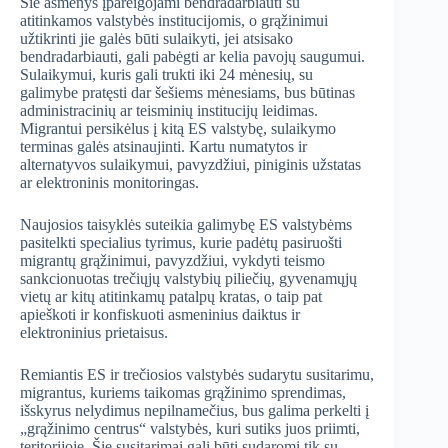
Šie asmenys įpareigojami bendradarbiauti su
atitinkamos valstybės institucijomis, o grąžinimui
užtikrinti jie galės būti sulaikyti, jei atsisako
bendradarbiauti, gali pabėgti ar kelia pavojų saugumui.
Sulaikymui, kuris gali trukti iki 24 mėnesių, su
galimybe pratęsti dar šešiems mėnesiams, bus būtinas
administracinių ar teisminių institucijų leidimas.
Migrantui persikėlus į kitą ES valstybę, sulaikymo
terminas galės atsinaujinti. Kartu numatytos ir
alternatyvos sulaikymui, pavyzdžiui, piniginis užstatas
ar elektroninis monitoringas.
Naujosios taisyklės suteikia galimybę ES valstybėms
pasitelkti specialius tyrimus, kurie padėtų pasiruošti
migrantų grąžinimui, pavyzdžiui, vykdyti teismo
sankcionuotas trečiųjų valstybių piliečių, gyvenamųjų
vietų ar kitų atitinkamų patalpų kratas, o taip pat
apieškoti ir konfiskuoti asmeninius daiktus ir
elektroninius prietaisus.
Remiantis ES ir trečiosios valstybės sudarytu susitarimu,
migrantus, kuriems taikomas grąžinimo sprendimas,
išskyrus nelydimus nepilnamečius, bus galima perkelti į
„grąžinimo centrus“ valstybės, kuri sutiks juos priimti,
teritorijoje. Šie susitarimai gali būti sudaromi tik su