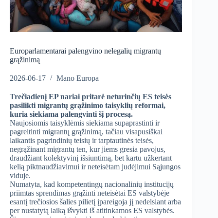
Europarlamentarai palengvino nelegalių migrantų
grąžinimą
2026-06-17
Mano Europa
Trečiadienį EP nariai pritarė neturinčių ES teisės
pasilikti migrantų grąžinimo taisyklių reformai,
kuria siekiama palengvinti šį procesą.
Naujosiomis taisyklėmis siekiama supaprastinti ir
pagreitinti migrantų grąžinimą, tačiau visapusiškai
laikantis pagrindinių teisių ir tarptautinės teisės,
negrąžinant migrantų ten, kur jiems gresia pavojus,
draudžiant kolektyvinį išsiuntimą, bet kartu užkertant
kelią piktnaudžiavimui ir neteisėtam judėjimui Sąjungos
viduje.
Numatyta, kad kompetentingų nacionalinių institucijų
priimtas sprendimas grąžinti neteisėtai ES valstybėje
esantį trečiosios šalies pilietį įpareigoja jį nedelsiant arba
per nustatytą laiką išvykti iš atitinkamos ES valstybės.