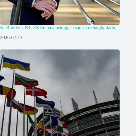
K. Budrys URT: ES išeina atostogų su sąrašu nebaigtų darbų
2026-07-13