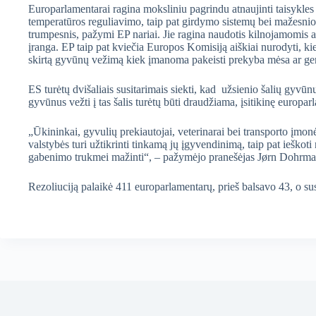
Europarlamentarai ragina moksliniu pagrindu atnaujinti taisykles
temperatūros reguliavimo, taip pat girdymo sistemų bei mažesni
trumpesnis, pažymi EP nariai. Jie ragina naudotis kilnojamomis 
įranga. EP taip pat kviečia Europos Komisiją aiškiai nurodyti, kie
skirtą gyvūnų vežimą kiek įmanoma pakeisti prekyba mėsa ar ge
ES turėtų dvišaliais susitarimais siekti, kad užsienio šalių gyvūn
gyvūnus vežti į tas šalis turėtų būti draudžiama, įsitikinę europar
„Ūkininkai, gyvulių prekiautojai, veterinarai bei transporto įmo
valstybės turi užtikrinti tinkamą jų įgyvendinimą, taip pat ieško
gabenimo trukmei mažinti“, – pažymėjo pranešėjas Jørn Dohrmann
Rezoliuciją palaikė 411 europarlamentarų, prieš balsavo 43, o sus