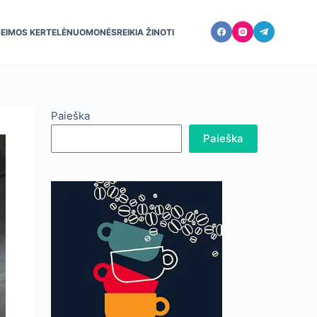
ŠEIMOS KERTELĖ
NUOMONĖS
REIKIA ŽINOTI
Paieška
Paieška