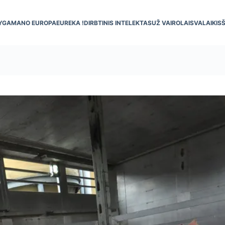
YGA
MANO EUROPA
EUREKA !
DIRBTINIS INTELEKTAS
UŽ VAIRO
LAISVALAIKIS