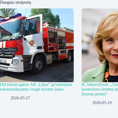
Daugiau straipsnių
Dėl kilusio gaisro AB „Linas“ gyventojams
R. Juknevičienė: „Tur
rekomenduojama vengti buvimo lauke
kontroliuos dirbtinį in
žmonių protus“
2026-05-27
2026-05-19