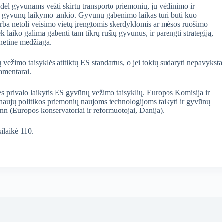
 dėl gyvūnams vežti skirtų transporto priemonių, jų vėdinimo ir
o gyvūnų laikymo tankio. Gyvūnų gabenimo laikas turi būti kuo
arba netoli veisimo vietų įrengtomis skerdyklomis ar mėsos ruošimo
k laiko galima gabenti tam tikrų rūšių gyvūnus, ir parengti strategiją,
netine medžiaga.
ų vežimo taisyklės atitiktų ES standartus, o jei tokių sudaryti nepavyksta
lamentarai.
nės privalo laikytis ES gyvūnų vežimo taisyklių. Europos Komisija ir
ti naujų politikos priemonių naujoms technologijoms taikyti ir gyvūnų
 (Europos konservatoriai ir reformuotojai, Danija).
ilaikė 110.