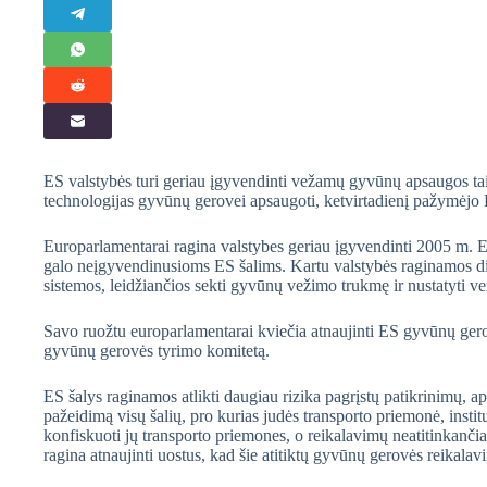
ES valstybės turi geriau įgyvendinti vežamų gyvūnų apsaugos taisy
technologijas gyvūnų gerovei apsaugoti, ketvirtadienį pažymėjo
Europarlamentarai ragina valstybes geriau įgyvendinti 2005 m. 
galo neįgyvendinusioms ES šalims. Kartu valstybės raginamos die
sistemos, leidžiančios sekti gyvūnų vežimo trukmę ir nustatyti v
Savo ruožtu europarlamentarai kviečia atnaujinti ES gyvūnų gerov
gyvūnų gerovės tyrimo komitetą.
ES šalys raginamos atlikti daugiau rizika pagrįstų patikrinimų, ap
pažeidimą visų šalių, pro kurias judės transporto priemonė, institu
konfiskuoti jų transporto priemones, o reikalavimų neatitinkančias 
ragina atnaujinti uostus, kad šie atitiktų gyvūnų gerovės reikalav