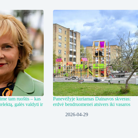
ime tam ruoštis – kas
Panevėžyje kuriamas Dainavos skveras:
telektą, galės valdyti ir
erdvė bendruomenei atsivers iki vasaros
2026-04-29