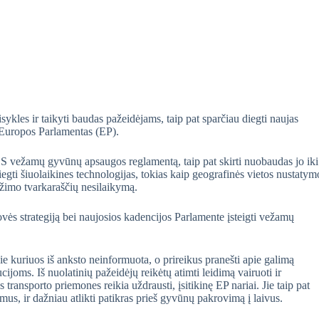
kles ir taikyti baudas pažeidėjams, taip pat sparčiau diegti naujas
 Europos Parlamentas (EP).
ES vežamų gyvūnų apsaugos reglamentą, taip pat skirti nuobaudas jo iki
gti šiuolaikines technologijas, tokias kaip geografinės vietos nustatym
ežimo tvarkaraščių nesilaikymą.
ės strategiją bei naujosios kadencijos Parlamente įsteigti vežamų
ie kuriuos iš anksto neinformuota, o prireikus pranešti apie galimą
cijoms. Iš nuolatinių pažeidėjų reikėtų atimti leidimą vairuoti ir
transporto priemones reikia uždrausti, įsitikinę EP nariai. Jie taip pat
imus, ir dažniau atlikti patikras prieš gyvūnų pakrovimą į laivus.