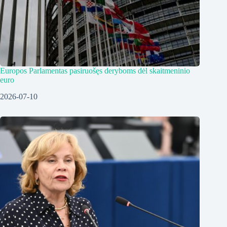
Europos Parlamentas pasiruošęs deryboms dėl skaitmeninio
euro
2026-07-10