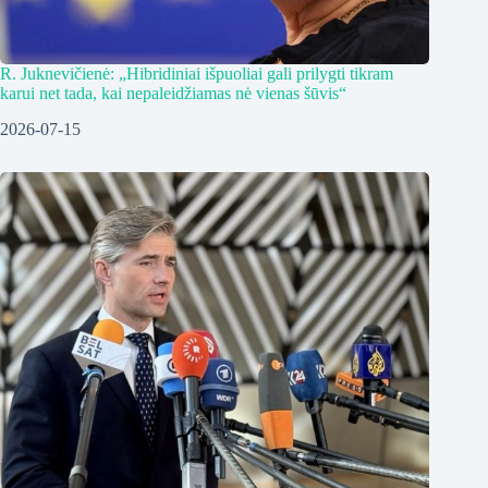
R. Juknevičienė: „Hibridiniai išpuoliai gali prilygti tikram
karui net tada, kai nepaleidžiamas nė vienas šūvis“
2026-07-15