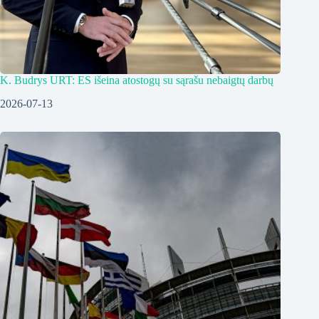
K. Budrys URT: ES išeina atostogų su sąrašu nebaigtų darbų
2026-07-13