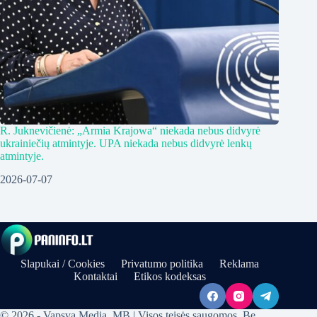
R. Juknevičienė: „Armia Krajowa“ niekada nebus didvyrė
ukrainiečių atmintyje. UPA niekada nebus didvyrė lenkų
atmintyje.
2026-07-07
Slapukai / Cookies
Privatumo politika
Reklama
Kontaktai
Etikos kodeksas
© 2026 - Vapsva Media, MB | Visos teisės saugomos. Be