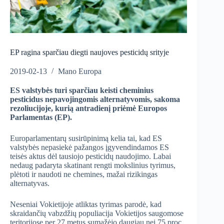
EP ragina sparčiau diegti naujoves pesticidų srityje
2019-02-13
Mano Europa
ES valstybės turi sparčiau keisti cheminius
pesticidus nepavojingomis alternatyvomis, sakoma
rezoliucijoje, kurią antradienį priėmė Europos
Parlamentas (EP).
Europarlamentarų susirūpinimą kelia tai, kad ES
valstybės nepasiekė pažangos įgyvendindamos ES
teisės aktus dėl tausiojo pesticidų naudojimo. Labai
nedaug padaryta skatinant rengti mokslinius tyrimus,
plėtoti ir naudoti ne chemines, mažai rizikingas
alternatyvas.
Neseniai Vokietijoje atliktas tyrimas parodė, kad
skraidančių vabzdžių populiacija Vokietijos saugomose
teritorijose per 27 metus sumažėjo daugiau nei 75 proc.