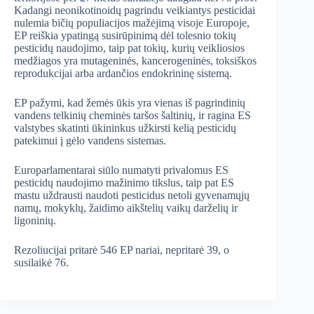
Kadangi neonikotinoidų pagrindu veikiantys pesticidai
nulemia bičių populiacijos mažėjimą visoje Europoje,
EP reiškia ypatingą susirūpinimą dėl tolesnio tokių
pesticidų naudojimo, taip pat tokių, kurių veikliosios
medžiagos yra mutageninės, kancerogeninės, toksiškos
reprodukcijai arba ardančios endokrininę sistemą.
EP pažymi, kad žemės ūkis yra vienas iš pagrindinių
vandens telkinių cheminės taršos šaltinių, ir ragina ES
valstybes skatinti ūkininkus užkirsti kelią pesticidų
patekimui į gėlo vandens sistemas.
Europarlamentarai siūlo numatyti privalomus ES
pesticidų naudojimo mažinimo tikslus, taip pat ES
mastu uždrausti naudoti pesticidus netoli gyvenamųjų
namų, mokyklų, žaidimo aikštelių vaikų darželių ir
ligoninių.
Rezoliucijai pritarė 546 EP nariai, nepritarė 39, o
susilaikė 76.