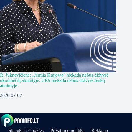
R. Juknevičienė: „Armia Krajowa“ niekada nebus didvyrė
ukrainiečių atmintyje. UPA niekada nebus didvyrė lenkų
atmintyje.
2026-07-07
Slapukai / Cookies
Privatumo politika
Reklama