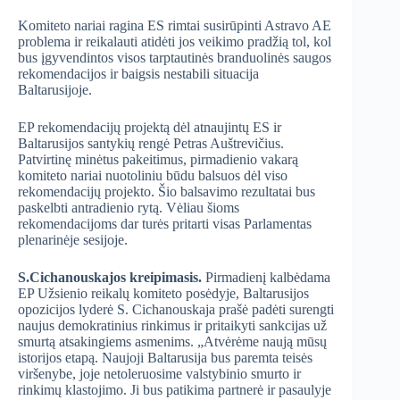
Komiteto nariai ragina ES rimtai susirūpinti Astravo AE
problema ir reikalauti atidėti jos veikimo pradžią tol, kol
bus įgyvendintos visos tarptautinės branduolinės saugos
rekomendacijos ir baigsis nestabili situacija
Baltarusijoje.
EP rekomendacijų projektą dėl atnaujintų ES ir
Baltarusijos santykių rengė Petras Auštrevičius.
Patvirtinę minėtus pakeitimus, pirmadienio vakarą
komiteto nariai nuotoliniu būdu balsuos dėl viso
rekomendacijų projekto. Šio balsavimo rezultatai bus
paskelbti antradienio rytą. Vėliau šioms
rekomendacijoms dar turės pritarti visas Parlamentas
plenarinėje sesijoje.
S.Cichanouskajos kreipimasis.
Pirmadienį kalbėdama
EP Užsienio reikalų komiteto posėdyje, Baltarusijos
opozicijos lyderė S. Cichanouskaja prašė padėti surengti
naujus demokratinius rinkimus ir pritaikyti sankcijas už
smurtą atsakingiems asmenims. „Atvėrėme naują mūsų
istorijos etapą. Naujoji Baltarusija bus paremta teisės
viršenybe, joje netoleruosime valstybinio smurto ir
rinkimų klastojimo. Ji bus patikima partnerė ir pasaulyje