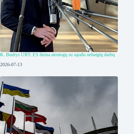
K. Budrys URT: ES išeina atostogų su sąrašu nebaigtų darbų
2026-07-13