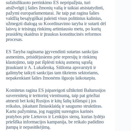
sufalsifikuoto perrinkimo ES nepripažįsta, turi
atsižvelgti į šalies žmonių valią ir taikiai atsistatydinti,
pažymi europarlamentarai. Jie taip pat ragina šalies
valdžią besąlygiškai paleisti visus politinius kalinius,
užmegzti dialogą su Koordinavimo taryba ir sutarti dėl
laisvų ir teisingų rinkimų artimiausiu metu, po kurių
prasidėtų skaidrus ir įtraukus konstitucinės reformos
procesas.
ES Taryba raginama įgyvendinti sutartas sankcijas
asmenims, prisidėjusiems prie represijų ir rinkimų
klastojimo, taip pat išplėsti tokių asmenų sąrašą
įtraukiant ir A. Lukašenką. Siūloma apsvarstyti ir
galimybę taikyti sankcijas tam tikriems sektoriams,
nepakenkiant šalies žmonėms ilguoju laikotarpiu.
Komitetas ragina ES įsipareigoti užtikrinti Baltarusijos
suverenitetą ir teritorinį vientisumą, taip pat griežtai
atmesti bet kokį Rusijos ir kitų šalių kišimąsi į jos
reikalus, įskaitant žiniasklaidą ir saugumo struktūras.
Kartu pažymima, jog rugpjūtį surengtos karinės
pratybos prie Lietuvos ir Lenkijos sienų, kurias lydėjo
priešiška informacijos kampanija, be reikalo padidino
įtampą ir nepasitikėjimą.