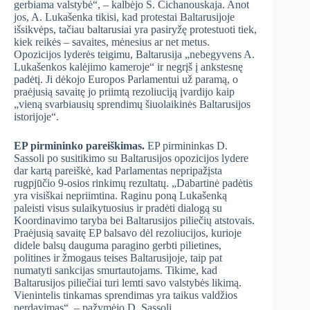
gerbiama valstybė“, – kalbėjo S. Cichanouskaja. Anot
jos, A. Lukašenka tikisi, kad protestai Baltarusijoje
išsikvėps, tačiau baltarusiai yra pasiryžę protestuoti tiek,
kiek reikės – savaites, mėnesius ar net metus.
Opozicijos lyderės teigimu, Baltarusija „nebegyvens A.
Lukašenkos kalėjimo kameroje“ ir negrįš į ankstesnę
padėtį. Ji dėkojo Europos Parlamentui už paramą, o
praėjusią savaitę jo priimtą rezoliuciją įvardijo kaip
„vieną svarbiausių sprendimų šiuolaikinės Baltarusijos
istorijoje“.
EP pirmininko pareiškimas.
EP pirmininkas D.
Sassoli po susitikimo su Baltarusijos opozicijos lydere
dar kartą pareiškė, kad Parlamentas nepripažįsta
rugpjūčio 9-osios rinkimų rezultatų. „Dabartinė padėtis
yra visiškai nepriimtina. Raginu poną Lukašenką
paleisti visus sulaikytuosius ir pradėti dialogą su
Koordinavimo taryba bei Baltarusijos piliečių atstovais.
Praėjusią savaitę EP balsavo dėl rezoliucijos, kurioje
didele balsų dauguma paragino gerbti pilietines,
politines ir žmogaus teises Baltarusijoje, taip pat
numatyti sankcijas smurtautojams. Tikime, kad
Baltarusijos piliečiai turi lemti savo valstybės likimą.
Vienintelis tinkamas sprendimas yra taikus valdžios
perdavimas“, – pažymėjo D. Sassoli.