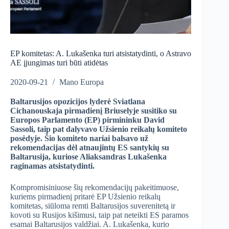
EP komitetas: A. Lukašenka turi atsistatydinti, o Astravo
AE įjungimas turi būti atidėtas
2020-09-21
Mano Europa
Baltarusijos opozicijos lyderė Sviatlana
Cichanouskaja pirmadienį Briuselyje susitiko su
Europos Parlamento (EP) pirmininku David
Sassoli, taip pat dalyvavo Užsienio reikalų komiteto
posėdyje. Šio komiteto nariai balsavo už
rekomendacijas dėl atnaujintų ES santykių su
Baltarusija, kuriose Aliaksandras Lukašenka
raginamas atsistatydinti.
Kompromisiniuose šių rekomendacijų pakeitimuose,
kuriems pirmadienį pritarė EP Užsienio reikalų
komitetas, siūloma remti Baltarusijos suverenitetą ir
kovoti su Rusijos kišimusi, taip pat neteikti ES paramos
esamai Baltarusijos valdžiai. A. Lukašenka, kurio