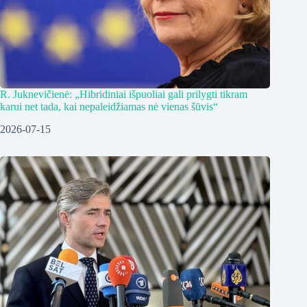
R. Juknevičienė: „Hibridiniai išpuoliai gali prilygti tikram
karui net tada, kai nepaleidžiamas nė vienas šūvis“
2026-07-15