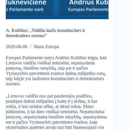
A. Kubilius: „Valdžia laužo konstitucines ir
demokratines normas“
2020-06-06
Mano Europa
Europos Parlamento narys Andrius Kubilius teigia, kad
Lietuvos valdžia visiškai neteisėtai, nepaisydama
įstatymų, biudžeto taisyklių, taip pat ir pačios
Vyriausybės patvirtintos tvarkos dalina milijardus eurų,
taip šalyje yra laužomos konstitucinės ir demokratinės
normos.
„Lietuvos valdžia nuo pat pandemijos pradžios,
pradėjusi dalinti milijardus į kairę ir į dešinę, ir kur
reikia, ir kur nelabai aišku, ar tikrai reikia. Mano
įsitikinimu, ji tai daro visiškai neteisėtai. Nepaisydama
įstatymų, nepaisydama biudžeto taisyklių, nepaisydama
net ir pačios Vyriausybės patvirtintos tvarkos, kaip
ekstremalios padėties atveju turi būti finansuojami visi