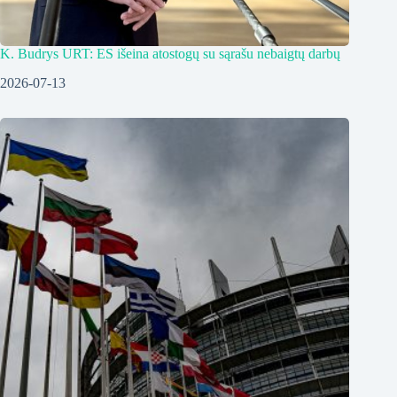
K. Budrys URT: ES išeina atostogų su sąrašu nebaigtų darbų
2026-07-13