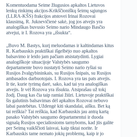
Komentuodama Seime žlugusios apkaltos Lietuvos
lenkų rinkimų akcijos-Krikščioniškų šeimų sąjungos
(LLRA-KŠS) frakcijos atstovei Irinai Rozovai
klausimą, R. Juknevičienė sakė, jog jos atvejis yra
analogiškas buvusio Seimo nario Mindaugo Basčio
atvejui, ir I. Rozova yra „išsukta“.
„Buvo M. Bastys, kurį meluodamas ir kaltindamas kitus
R. Karbauskis praktiškai išgelbėjo nuo apkaltos
balsavimo ir leido jam pačiam atsistatydinti. Lygiai
analogiškoje situacijoje Valstybės saugumo
departamente buvo nustatyti Seimo nario ryšiai su
Rusijos žvalgybininkais, su Rusijos šnipais, su Rusijos
ambasados darbuotojais. I. Rozova yra tas pats atvejis.
Ir tie, kurie tyrimą darė, sako, kad tai yra analogiškas
atvejis. Ir vėl Rozova yra išsukta. Atsiprašau už tokį
žodį. Daug kas čia taip ramiai žiūri. Lietuvoje praktiškai
šis galutinis balsavimas dėl apkaltos Rozovai nebuvo
labai pastebėtas. Uždengė kiti skandalai, aišku. Bet ką
tai reiškia? Tai reiškia, kad Karbauskis jau antrą kartą
pasako Valstybės saugumo departamentui ir duoda
signalą Rusijos specialiosioms tarnyboms, kad jūs galite
per Seimą vaikščioti laisvai, kaip tiktai norite. Ir
Karbauskis tame nemato jokių problemų, kaip ir jo