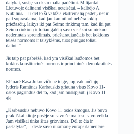
dalykai, susiję su ekstremalia padėtimi. Milijardai
Lietuvoje dalinami visiškai neteisėtai, – kalbėjo A.
Kubilius. – Ir dėl to ši valdžia ekstremalią padėtį, net ir
pati suprasdama, kad jau karantinui nebėra jokių
priežasčių, laikys iki pat Seimo rinkimų tam, kad iki pat
Seimo rinkimų ir toliau galėtų savo visiškai su niekuo
nederintais sprendimais, prieštaraujančiais bet kokioms
teisės normoms ir taisyklėms, tuos pinigus toliau
dalinti.“
Jis taip pat pabrėžė, kad yra visiškai laužomos bet
kokios konstitucinės normos ir principinės demokratinės
normos.
EP narė Rasa Juknevičienė teigė, jog valdančiųjų
lyderis Ramūnas Karbauskis griauna visus Kovo 11-
osios pagrindus dėl to, kad jam nusispjauti į Kovo 11-
ąją.
„Karbauskis nebuvo Kovo 11-osios žmogus. Jis buvo
praktiškai kitoje pusėje su savo šeima ir su savo veikla.
Jam visiškai tinka šitas griovimas. Dėl to čia ir
pastatytas“, – dėstė savo nuomonę europarlamentarė.