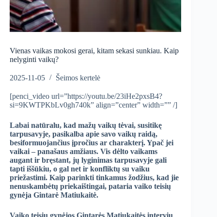
Vienas vaikas mokosi gerai, kitam sekasi sunkiau. Kaip
nelyginti vaikų?
2025-11-05
Šeimos kertelė
[penci_video url=”https://youtu.be/23iHe2pxsB4?
si=9KWTPKbLv0gh740k” align=”center” width=”” /]
Labai natūralu, kad mažų vaikų tėvai, susitikę
tarpusavyje, pasikalba apie savo vaikų raidą,
besiformuojančius įpročius ar charakterį. Ypač jei
vaikai – panašaus amžiaus. Vis dėlto vaikams
augant ir bręstant, jų lyginimas tarpusavyje gali
tapti iššūkiu, o gal net ir konfliktų su vaiku
priežastimi. Kaip parinkti tinkamus žodžius, kad jie
nenuskambėtų priekaištingai, pataria vaiko teisių
gynėja Gintarė Matiukaitė.
Vaiko teisių gynėjos Gintarės Matiukaitės interviu