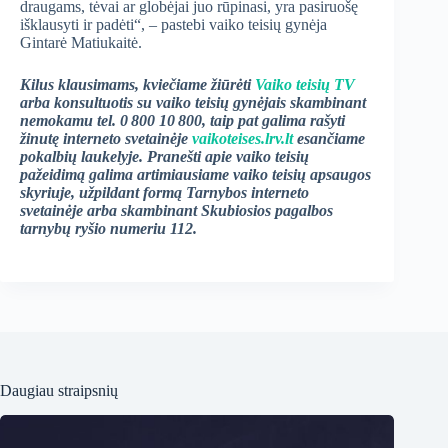
draugams, tėvai ar globėjai juo rūpinasi, yra pasiruošę
išklausyti ir padėti“, – pastebi vaiko teisių gynėja
Gintarė Matiukaitė.
Kilus klausimams, kviečiame žiūrėti
Vaiko teisių TV
arba konsultuotis su vaiko teisių gynėjais skambinant
nemokamu tel. 0
800 10
800, taip pat galima ra
šyti
žinut
ę interneto svetain
ėje
vaikoteises.lrv.lt
esan
čiame
pokalbi
ų laukelyje. Prane
šti apie vaiko teisi
ų
pa
žeidim
ą galima artimiausiame vaiko teisi
ų apsaugos
skyriuje, u
žpildant form
ą Tarnybos interneto
svetain
ėje arba skambinant Skubiosios pagalbos
tarnyb
ų ry
šio numeriu 112.
Daugiau straipsnių