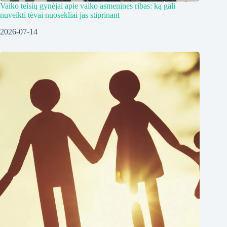
Vaiko teisių gynėjai apie vaiko asmenines ribas: ką gali
nuveikti tėvai nuosekliai jas stiprinant
2026-07-14