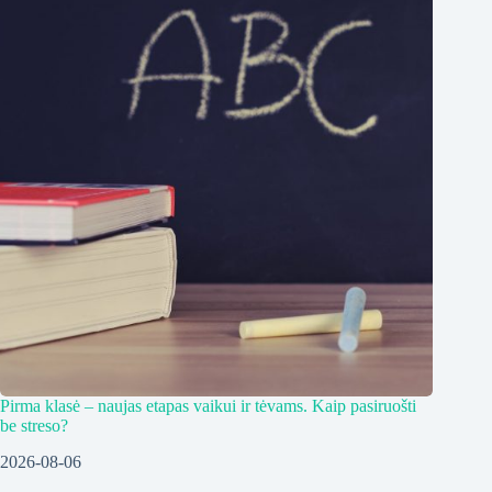
Pirma klasė – naujas etapas vaikui ir tėvams. Kaip pasiruošti
be streso?
2026-08-06