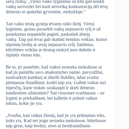
savų rizikų: „Vieno vaiko lyginimas su kitu gali kenkti
vaikų savivertei bei kurti nesveiką konkurenciją dėl tėvų
dėmesio ar apskritai gyvenime, mokykloje.“
Tad vaiko teisių gynėja tėvams siūlo išeitį. Vietoj
lyginimo, geriau puoselėti vaikų tarpusavio ryšį ir už
pasiekimus nepamiršti pagirti, paskatinti abiejų
vaikų. Taip pat tėvai gali skatinti bendras veiklas, kurios
stiprintų brolių ar sesių tarpusavio ryšį: žaidimus,
kūrybines veiklas ar tiesiog mokyti juos dalintis ir
rūpintis vienas kitu.
Be to, jei pastebite, kad vaikui nesiseka moksluose ar
kad jis pamiršta savo atsakomybes namie, pavyzdžiui,
susitvarkyti kambarį ar išnešti šiukšles, labai svarbu
pirmiausia išsiaiškinti, kodėl taip yra. Galbūt vaikas turi
rūpesčių, kurie trukdo susikaupti ir skirti dėmesio
kasdienėms užduotims? Tad visuomet svarbiausia – ne
lyginti ar priekaištauti, bet kalbėtis ir priimti vaikus
tokius, kokie jie yra.
„Svarbu, kad vaikas žinotų, kad jis yra priimamas toks,
koks yra. Kad net jeigu nesiseka moksluose, būreliuose
taip gerai, kaip broliui, sesei ar bendraamžiams