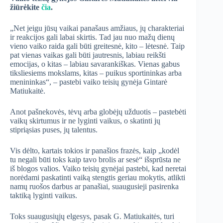
žiūrėkite
čia
.
„Net jeigu jūsų vaikai panašaus amžiaus, jų charakteriai
ir reakcijos gali labai skirtis. Tad jau nuo mažų dienų
vieno vaiko raida gali būti greitesnė, kito – lėtesnė. Taip
pat vienas vaikas gali būti jautresnis, labiau reikšti
emocijas, o kitas – labiau savarankiškas. Vienas gabus
tiksliesiems mokslams, kitas – puikus sportininkas arba
menininkas“, – pastebi vaiko teisių gynėja Gintarė
Matiukaitė.
Anot pašnekovės, tėvų arba globėjų užduotis – pastebėti
vaikų skirtumus ir ne lyginti vaikus, o skatinti jų
stipriąsias puses, jų talentus.
Vis dėlto, kartais tokios ir panašios frazės, kaip „kodėl
tu negali būti toks kaip tavo brolis ar sesė“ išsprūsta ne
iš blogos valios. Vaiko teisių gynėjai pastebi, kad neretai
norėdami paskatinti vaiką stengtis geriau mokytis, atlikti
namų ruošos darbus ar panašiai, suaugusieji pasirenka
taktiką lyginti vaikus.
Toks suaugusiųjų elgesys, pasak G. Matiukaitės, turi