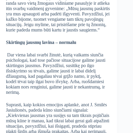
randa savo vietą žmogaus vidiniame pasaulyje ir atlieka
itin svarbų vaidmenį gyvenime: „Mūsų jausmų paskirtis
yra mus apsaugoti arba padėti išgyventi. Pavyzdžiui, jei
kažko bijome, tuomet vengiame tam tikrų pavojingų
situacijų. Jeigu mylime, tai prisirišame prie tų žmonių,
kurie padeda mums būti kartu ir jaustis saugiems.“
Skirtingų jausmų lavina – normalu
Dar viena labai svarbi žinutė, kurią vaikams siunčia
psichologai, kad tose pačiose situacijose galime jausti
skirtingus jausmus. Pavyzdžiui, susitikę po ilgo
išsiskyrimo su tėvais, galime jausti ir labai didelį
džiaugsmą, kad pagaliau tėvai grįžo namo, ir pyktį,
kodėl tėvai taip ilgai buvo išvykę. Arba, ruošdamiesi
kokiam nors renginiui, galime jausti ir nekantrumą, ir
nerimą.
Suprasti, kaip kokios emocijos aplankė, anot J. Smilės
Jasiulionės, padeda kūno siunčiami signalai:
„Kiekvienas jausmas yra susijęs su tam tikrais pojūčiais
mūsų kūne ir manau, kad tikrai labai gerai gali atpažinti
situacijas, pavyzdžiui, kai išsigąsti, pradeda stipriau
plakti širdis arba išmuša prakaitas. Arba kai nerimauji,