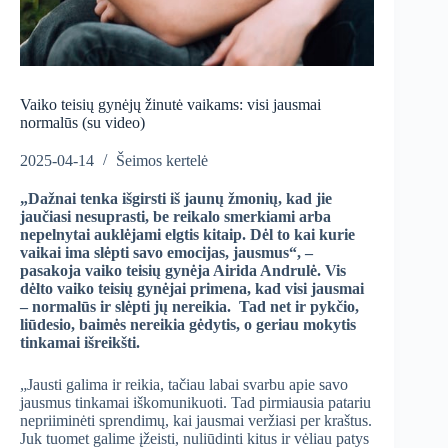
Vaiko teisių gynėjų žinutė vaikams: visi jausmai
normalūs (su video)
2025-04-14
Šeimos kertelė
„Dažnai tenka išgirsti iš jaunų žmonių, kad jie
jaučiasi nesuprasti, be reikalo smerkiami arba
nepelnytai auklėjami elgtis kitaip. Dėl to kai kurie
vaikai ima slėpti savo emocijas, jausmus“, –
pasakoja vaiko teisių gynėja Airida Andrulė. Vis
dėlto vaiko teisių gynėjai primena, kad visi jausmai
– normalūs ir slėpti jų nereikia. Tad net ir pykčio,
liūdesio, baimės nereikia gėdytis, o geriau mokytis
tinkamai išreikšti.
„Jausti galima ir reikia, tačiau labai svarbu apie savo
jausmus tinkamai iškomunikuoti. Tad pirmiausia patariu
nepriiminėti sprendimų, kai jausmai veržiasi per kraštus.
Juk tuomet galime įžeisti, nuliūdinti kitus ir vėliau patys