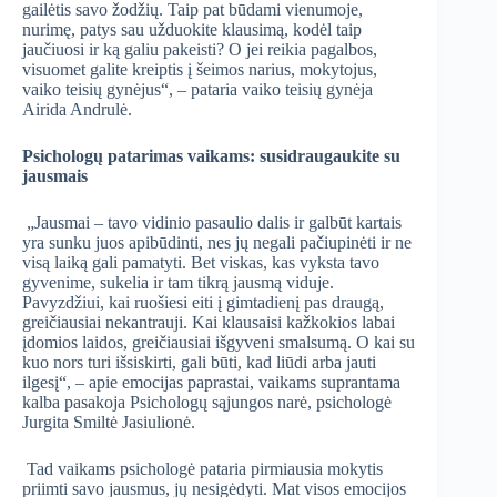
gailėtis savo žodžių. Taip pat būdami vienumoje,
nurimę, patys sau užduokite klausimą, kodėl taip
jaučiuosi ir ką galiu pakeisti? O jei reikia pagalbos,
visuomet galite kreiptis į šeimos narius, mokytojus,
vaiko teisių gynėjus“, – pataria vaiko teisių gynėja
Airida Andrulė.
Psichologų patarimas vaikams: susidraugaukite su
jausmais
„Jausmai – tavo vidinio pasaulio dalis ir galbūt kartais
yra sunku juos apibūdinti, nes jų negali pačiupinėti ir ne
visą laiką gali pamatyti. Bet viskas, kas vyksta tavo
gyvenime, sukelia ir tam tikrą jausmą viduje.
Pavyzdžiui, kai ruošiesi eiti į gimtadienį pas draugą,
greičiausiai nekantrauji. Kai klausaisi kažkokios labai
įdomios laidos, greičiausiai išgyveni smalsumą. O kai su
kuo nors turi išsiskirti, gali būti, kad liūdi arba jauti
ilgesį“, – apie emocijas paprastai, vaikams suprantama
kalba pasakoja Psichologų sąjungos narė, psichologė
Jurgita Smiltė Jasiulionė.
Tad vaikams psichologė pataria pirmiausia mokytis
priimti savo jausmus, jų nesigėdyti. Mat visos emocijos