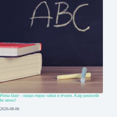
Pirma klasė – naujas etapas vaikui ir tėvams. Kaip pasiruošti
be streso?
2026-08-06