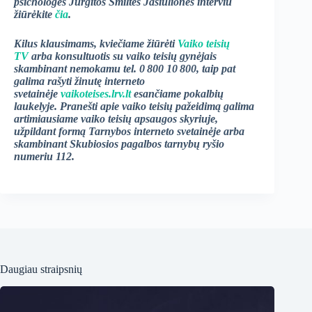
psichologės Jurgitos Smiltės Jasiulionės interviu
žiūrėkite
čia
.
Kilus klausimams, kviečiame žiūrėti
Vaiko teisių
TV
arba konsultuotis su vaiko teisių gynėjais
skambinant nemokamu tel. 0 800 10 800, taip pat
galima rašyti žinutę interneto
svetainėje
vaikoteises.lrv.lt
esančiame pokalbių
laukelyje. Pranešti apie vaiko teisių pažeidimą galima
artimiausiame vaiko teisių apsaugos skyriuje,
užpildant formą Tarnybos interneto svetainėje arba
skambinant Skubiosios pagalbos tarnybų ryšio
numeriu 112.
Daugiau straipsnių