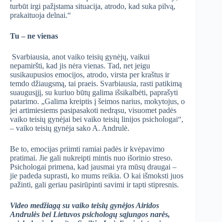
turbūt irgi pažįstama situacija, atrodo, kad suka pilvą,
prakaituoja delnai.“
Tu – ne vienas
Svarbiausia, anot vaiko teisių gynėjų, vaikui
nepamiršti, kad jis nėra vienas. Tad, net jeigu
susikaupusios emocijos, atrodo, virsta per kraštus ir
temdo džiaugsmą, tai praeis. Svarbiausia, rasti patikimą
suaugusįjį, su kuriuo būtų galima išsikalbėti, paprašyti
patarimo. „Galima kreiptis į šeimos narius, mokytojus, o
jei artimiesiems pasipasakoti nedrąsu, visuomet padės
vaiko teisių gynėjai bei vaiko teisių linijos psichologai“,
– vaiko teisių gynėja sako A. Andrulė.
Be to, emocijas priimti ramiai padės ir kvėpavimo
pratimai. Jie gali nukreipti mintis nuo išorinio streso.
Psichologai primena, kad jausmai yra mūsų draugai –
jie padeda suprasti, ko mums reikia. O kai išmoksti juos
pažinti, gali geriau pasirūpinti savimi ir tapti stipresnis.
Video medžiagą su vaiko teisių gynėjos Airidos
Andrulės bei Lietuvos psichologų sąjungos narės,