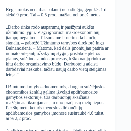
Registruotas nedarbas balandį nepadidėjo, gegužės 1 d.
siekė 9 proc. Tai – 0,5 proc. mažiau nei prieš metus.
„Darbo rinka rodo atsparumą ir pasižymi aukštu
užimtumo lygiu. Visgi ignoruoti makroekonominių
įtampų negalime – fiksuojame ir nerimą keliančių
signalų, – pabrėžė Užimtumo tarnybos direktorė Inga
Balnanosienė. – Matome, kad dalis įmonių jau patiria ar
numato artėjantį užsakymų stygių, pristabdė plėtros
planus, sulėtino samdos procesus, ieško naujų rinkų ar
kitų darbo organizavimo būdų. Darbuotojų atleisti
darbdaviai neskuba, tačiau naujų darbo vietų steigimas
lėtėja.“
Užimtumo tarnybos duomenimis, daugiau sulėtėjusios
ekonomikos ženklų galima įžvelgti apdirbamosios
gamybos sektoriuje. Čia darbuotojų skaičiaus
mažėjimas fiksuojamas jau nuo praėjusių metų liepos.
Per šių metų keturis mėnesius dirbančiųjų
apdirbamosios gamybos įmonėse susitraukė 4,6 tūkst.
arba 2,2 proc.
Apdirbamosios gamybos sektoriaus lėtėjimą atspindi ir