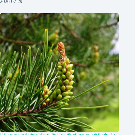
2026-07-29
Iki vasaros pabaigos dar galima papildyti namų vaistinėlę: ką