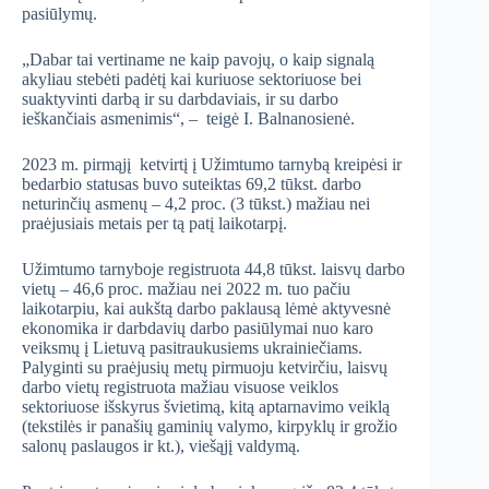
pasiūlymų.
„Dabar tai vertiname ne kaip pavojų, o kaip signalą
akyliau stebėti padėtį kai kuriuose sektoriuose bei
suaktyvinti darbą ir su darbdaviais, ir su darbo
ieškančiais asmenimis“, – teigė I. Balnanosienė.
2023 m. pirmąjį ketvirtį į Užimtumo tarnybą kreipėsi ir
bedarbio statusas buvo suteiktas 69,2 tūkst. darbo
neturinčių asmenų – 4,2 proc. (3 tūkst.) mažiau nei
praėjusiais metais per tą patį laikotarpį.
Užimtumo tarnyboje registruota 44,8 tūkst. laisvų darbo
vietų – 46,6 proc. mažiau nei 2022 m. tuo pačiu
laikotarpiu, kai aukštą darbo paklausą lėmė aktyvesnė
ekonomika ir darbdavių darbo pasiūlymai nuo karo
veiksmų į Lietuvą pasitraukusiems ukrainiečiams.
Palyginti su praėjusių metų pirmuoju ketvirčiu, laisvų
darbo vietų registruota mažiau visuose veiklos
sektoriuose išskyrus švietimą, kitą aptarnavimo veiklą
(tekstilės ir panašių gaminių valymo, kirpyklų ir grožio
salonų paslaugos ir kt.), viešąjį valdymą.