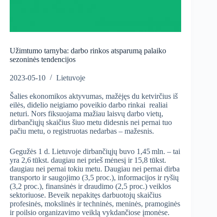
Užimtumo tarnyba: darbo rinkos atsparumą palaiko
sezoninės tendencijos
2023-05-10
Lietuvoje
Šalies ekonomikos aktyvumas, mažėjęs du ketvirčius iš
eilės, didelio neigiamo poveikio darbo rinkai realiai
neturi. Nors fiksuojama mažiau laisvų darbo vietų,
dirbančiųjų skaičius šiuo metu didesnis nei pernai tuo
pačiu metu, o registruotas nedarbas – mažesnis.
Gegužės 1 d. Lietuvoje dirbančiųjų buvo 1,45 mln. – tai
yra 2,6 tūkst. daugiau nei prieš mėnesį ir 15,8 tūkst.
daugiau nei pernai tokiu metu. Daugiau nei pernai dirba
transporto ir saugojimo (3,5 proc.), informacijos ir ryšių
(3,2 proc.), finansinės ir draudimo (2,5 proc.) veiklos
sektoriuose. Beveik nepakitęs darbuotojų skaičius
profesinės, mokslinės ir techninės, meninės, pramoginės
ir poilsio organizavimo veiklą vykdančiose įmonėse.