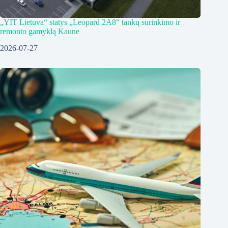
„YIT Lietuva“ statys „Leopard 2A8“ tankų surinkimo ir
remonto gamyklą Kaune
2026-07-27