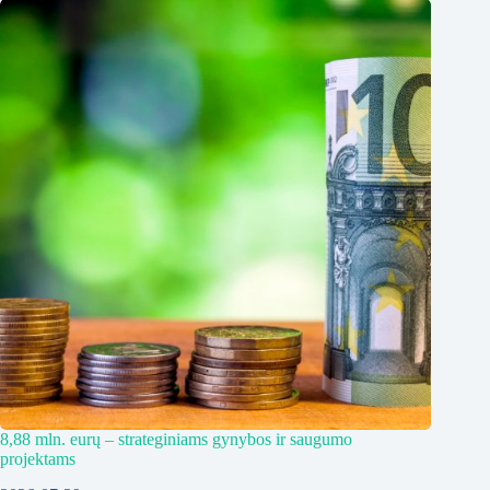
8,88 mln. eurų – strateginiams gynybos ir saugumo
projektams