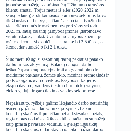
įmonėse sumažėję įsidarbinančių Užimtumo tarnybos
klientų srautai. Trejus metus iš eilės (2020-2022 m.
sausį-balandį) apdirbamosios pramonės sektorius buvo
didžiausias darbdavys, tačiau šiais metais jis užleido
vietą didmeninės ir mažmeninės prekybos sektoriui.
2021 m. sausį-balandį gamybos įmonės įdarbindavo
vidutiniškai 3,1 tūkst. Užimtumo tarnybos klientų per
mėnesį. Pernai šis skaičius susitraukė iki 2,5 tūkst., o
šiemet dar sumažėjo iki 2,1 tūkst.
Šiuo metu išaugusi sezoninių darbų paklausa palaiko
darbo rinkos aktyvumą. Balandį daugiau darbo
ieškančių asmenų pradėjo dirbti apgyvendinimo ir
maitinimo paslaugų, žemės ūkio, meninės pramoginės ir
poilsio organizavimo veiklos, kasybos ir karjeros
eksploatavimo, vandens tiekimo ir nuotekų valymo,
elektros, dujų ir garo tiekimo veiklos sektoriuose.
Nepaisant to, ryškėja galimo lėtėjančio darbo neturinčių
asmenų grįžimo į darbo rinką požymiai: balandį
bedarbių skaičius tirpo lėčiau nei ankstesniais metais,
registruotas nedarbas išliko stabilus, tačiau nesumažėjo,
kaip įprasta pavasario viduriui. Ūgtelėjo ilgalaikių
bedarbių skaičius, o darbdaviai pateikė mažiau darbo