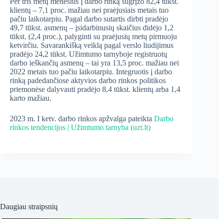
Per tris metų mėnesius į darbo rinką sugrįžo 82,4 tūkst.
klientų – 7,1 proc. mažiau nei praėjusiais metais tuo
pačiu laikotarpiu. Pagal darbo sutartis dirbti pradėjo
49,7 tūkst. asmenų – įsidarbinusių skaičius didėjo 1,2
tūkst. (2,4 proc.), palyginti su praėjusių metų pirmuoju
ketvirčiu. Savarankišką veiklą pagal verslo liudijimus
pradėjo 24,2 tūkst. Užimtumo tarnyboje registruotų
darbo ieškančių asmenų – tai yra 13,5 proc. mažiau nei
2022 metais tuo pačiu laikotarpiu. Integruotis į darbo
rinką padedančiose aktyvios darbo rinkos politikos
priemonėse dalyvauti pradėjo 8,4 tūkst. klientų arba 1,4
karto mažiau.
2023 m. I ketv. darbo rinkos apžvalga pateikta
Darbo
rinkos tendencijos | Užimtumo tarnyba (uzt.lt)
Daugiau straipsnių