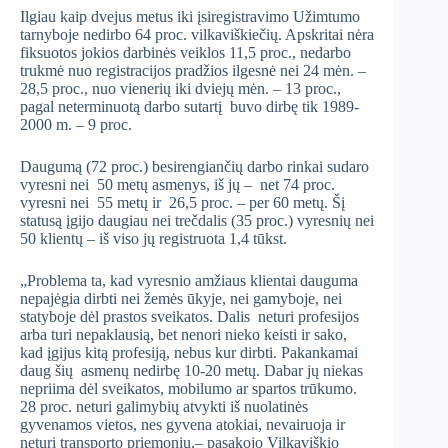
Ilgiau kaip dvejus metus iki įsiregistravimo Užimtumo
tarnyboje nedirbo 64 proc. vilkaviškiečių. Apskritai nėra
fiksuotos jokios darbinės veiklos 11,5 proc., nedarbo
trukmė nuo registracijos pradžios ilgesnė nei 24 mėn. –
28,5 proc., nuo vienerių iki dviejų mėn. – 13 proc.,
pagal neterminuotą darbo sutartį buvo dirbę tik 1989-
2000 m. – 9 proc.
Daugumą (72 proc.) besirengiančių darbo rinkai sudaro
vyresni nei 50 metų asmenys, iš jų – net 74 proc.
vyresni nei 55 metų ir 26,5 proc. – per 60 metų. Šį
statusą įgijo daugiau nei trečdalis (35 proc.) vyresnių nei
50 klientų – iš viso jų registruota 1,4 tūkst.
„Problema ta, kad vyresnio amžiaus klientai dauguma
nepajėgia dirbti nei žemės ūkyje, nei gamyboje, nei
statyboje dėl prastos sveikatos. Dalis neturi profesijos
arba turi nepaklausią, bet nenori nieko keisti ir sako,
kad įgijus kitą profesiją, nebus kur dirbti. Pakankamai
daug šių asmenų nedirbę 10-20 metų. Dabar jų niekas
nepriima dėl sveikatos, mobilumo ar spartos trūkumo.
28 proc. neturi galimybių atvykti iš nuolatinės
gyvenamos vietos, nes gyvena atokiai, nevairuoja ir
neturi transporto priemonių,– pasakojo Vilkaviškio