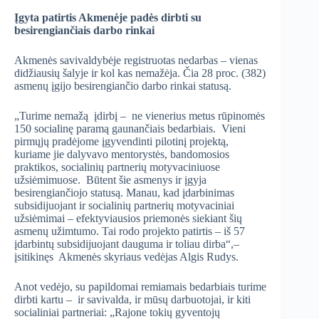
Įgyta patirtis Akmenėje padės dirbti su
besirengiančiais darbo rinkai
Akmenės savivaldybėje registruotas nedarbas – vienas
didžiausių šalyje ir kol kas nemažėja. Čia 28 proc. (382)
asmenų įgijo besirengiančio darbo rinkai statusą.
„Turime nemažą įdirbį – ne vienerius metus rūpinomės
150 socialinę paramą gaunančiais bedarbiais. Vieni
pirmųjų pradėjome įgyvendinti pilotinį projektą,
kuriame jie dalyvavo mentorystės, bandomosios
praktikos, socialinių partnerių motyvaciniuose
užsiėmimuose. Būtent šie asmenys ir įgyja
besirengiančiojo statusą. Manau, kad įdarbinimas
subsidijuojant ir socialinių partnerių motyvaciniai
užsiėmimai – efektyviausios priemonės siekiant šių
asmenų užimtumo. Tai rodo projekto patirtis – iš 57
įdarbintų subsidijuojant dauguma ir toliau dirba“,–
įsitikinęs Akmenės skyriaus vedėjas Algis Rudys.
Anot vedėjo, su papildomai remiamais bedarbiais turime
dirbti kartu – ir savivalda, ir mūsų darbuotojai, ir kiti
socialiniai partneriai: „Rajone tokių gyventojų