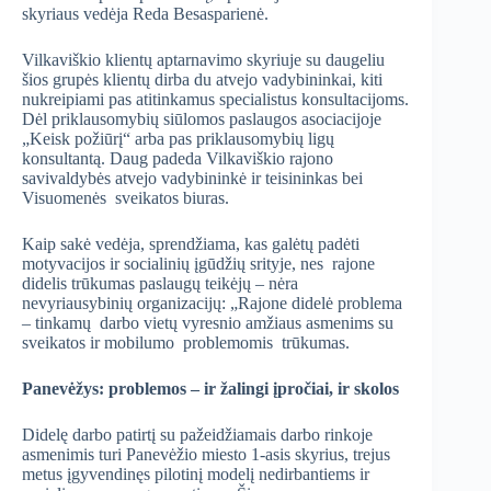
skyriaus vedėja Reda Besasparienė.
Vilkaviškio klientų aptarnavimo skyriuje su daugeliu
šios grupės klientų dirba du atvejo vadybininkai, kiti
nukreipiami pas atitinkamus specialistus konsultacijoms.
Dėl priklausomybių siūlomos paslaugos asociacijoje
„Keisk požiūrį“ arba pas priklausomybių ligų
konsultantą. Daug padeda Vilkaviškio rajono
savivaldybės atvejo vadybininkė ir teisininkas bei
Visuomenės sveikatos biuras.
Kaip sakė vedėja, sprendžiama, kas galėtų padėti
motyvacijos ir socialinių įgūdžių srityje, nes rajone
didelis trūkumas paslaugų teikėjų – nėra
nevyriausybinių organizacijų: „Rajone didelė problema
– tinkamų darbo vietų vyresnio amžiaus asmenims su
sveikatos ir mobilumo problemomis trūkumas.
Panevėžys: problemos – ir žalingi įpročiai, ir skolos
Didelę darbo patirtį su pažeidžiamais darbo rinkoje
asmenimis turi Panevėžio miesto 1-asis skyrius, trejus
metus įgyvendinęs pilotinį modelį nedirbantiems ir