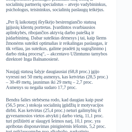
socialinių partnerių specialistus – atvejo vadybininkus,
psichologus, teisininkus, socialinių paslaugų teikėjus.
„Per šį laikotarpį išryškėjo besirengiančio statusą
įgijusių klientų portretas. Įvardintos svarbiausios
aplinkybės, ribojančios aktyvią darbo paiešką ir
įsidarbinimą. Dabar sutelktas dėmesys į tai, kaip šiems
žmonėms suteikti optimalias ir reikalingas paslaugas, ir
tik vėliau, jas suteikus, galime pradėti jų sugrąžinimo į
darbo rinką procesą“, – akcentavo Užimtumo tarnybos
direktorė Inga Balnanosienė.
Naująjį statusą šalyje daugiausiai (68,8 proc.) įgijo
vyresni nei 50 metų asmenys, kas ketvirtas (28,5 proc.)
– 30-49 metų, jaunimas iki 29 metų – 2,7 proc.
Asmenys su negalia sudaro 17,7 proc.
Bendra šalies stebėsena rodo, kad daugiau kaip pusė
(56,5 proc.) stokoja socialinių įgūdžių ir motyvacijos
dirbti. Kas ketvirtas (25,4 proc.) neturi galimybių iš
gyvenamosios vietos atvykti į darbo vietą, 11,1 proc.
turi prižiūrėti ar slaugyti šeimos narį, 10,1 proc. yra
apribotas disponavimas piniginėmis lėšomis, 5,2 proc.
turi priklausomybę nuo alkoholio, narkotinių,