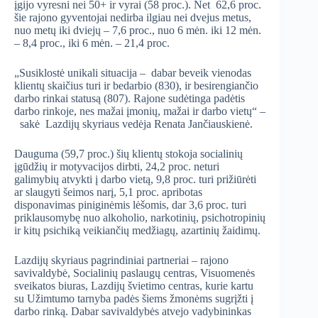
įgijo vyresni nei 50+ ir vyrai (58 proc.). Net 62,6 proc.
šie rajono gyventojai nedirba ilgiau nei dvejus metus,
nuo metų iki dviejų – 7,6 proc., nuo 6 mėn. iki 12 mėn.
– 8,4 proc., iki 6 mėn. – 21,4 proc.
„Susiklostė unikali situacija – dabar beveik vienodas
klientų skaičius turi ir bedarbio (830), ir besirengiančio
darbo rinkai statusą (807). Rajone sudėtinga padėtis
darbo rinkoje, nes mažai įmonių, mažai ir darbo vietų“ –
sakė Lazdijų skyriaus vedėja Renata Jančiauskienė.
Dauguma (59,7 proc.) šių klientų stokoja socialinių
įgūdžių ir motyvacijos dirbti, 24,2 proc. neturi
galimybių atvykti į darbo vietą, 9,8 proc. turi prižiūrėti
ar slaugyti šeimos narį, 5,1 proc. apribotas
disponavimas piniginėmis lėšomis, dar 3,6 proc. turi
priklausomybę nuo alkoholio, narkotinių, psichotropinių
ir kitų psichiką veikiančių medžiagų, azartinių žaidimų.
Lazdijų skyriaus pagrindiniai partneriai – rajono
savivaldybė, Socialinių paslaugų centras, Visuomenės
sveikatos biuras, Lazdijų švietimo centras, kurie kartu
su Užimtumo tarnyba padės šiems žmonėms sugrįžti į
darbo rinką. Dabar savivaldybės atvejo vadybininkas