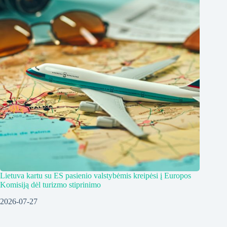
Lietuva kartu su ES pasienio valstybėmis kreipėsi į Europos
Komisiją dėl turizmo stiprinimo
2026-07-27