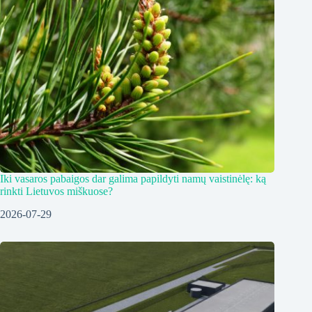
Iki vasaros pabaigos dar galima papildyti namų vaistinėlę: ką
rinkti Lietuvos miškuose?
2026-07-29