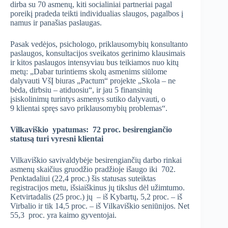
dirba su 70 asmenų, kiti socialiniai partneriai pagal
poreikį pradeda teikti individualias slaugos, pagalbos į
namus ir panašias paslaugas.
Pasak vedėjos, psichologo, priklausomybių konsultanto
paslaugos, konsultacijos sveikatos gerinimo klausimais
ir kitos paslaugos intensyviau bus teikiamos nuo kitų
metų: „Dabar turintiems skolų asmenims siūlome
dalyvauti VšĮ biuras „Pactum“ projekte „Skola – ne
bėda, dirbsiu – atiduosiu“, ir jau 5 finansinių
įsiskolinimų turintys asmenys sutiko dalyvauti, o
9 klientai spręs savo priklausomybių problemas“.
Vilkaviškio ypatumas: 72 proc. besirengiančio
statusą turi vyresni klientai
Vilkaviškio savivaldybėje besirengiančių darbo rinkai
asmenų skaičius gruodžio pradžioje išaugo iki 702.
Penktadaliui (22,4 proc.) šis statusas suteiktas
registracijos metu, išsiaiškinus jų tikslus dėl užimtumo.
Ketvirtadalis (25 proc.) jų – iš Kybartų, 5,2 proc. – iš
Virbalio ir tik 14,5 proc. – iš Vilkaviškio seniūnijos. Net
55,3 proc. yra kaimo gyventojai.