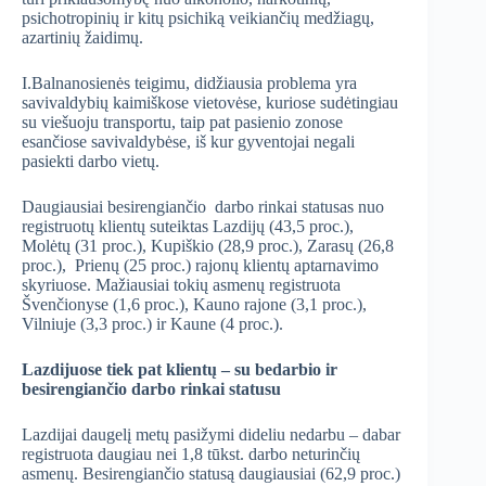
psichotropinių ir kitų psichiką veikiančių medžiagų,
azartinių žaidimų.
I.Balnanosienės teigimu, didžiausia problema yra
savivaldybių kaimiškose vietovėse, kuriose sudėtingiau
su viešuoju transportu, taip pat pasienio zonose
esančiose savivaldybėse, iš kur gyventojai negali
pasiekti darbo vietų.
Daugiausiai besirengiančio darbo rinkai statusas nuo
registruotų klientų suteiktas Lazdijų (43,5 proc.),
Molėtų (31 proc.), Kupiškio (28,9 proc.), Zarasų (26,8
proc.), Prienų (25 proc.) rajonų klientų aptarnavimo
skyriuose. Mažiausiai tokių asmenų registruota
Švenčionyse (1,6 proc.), Kauno rajone (3,1 proc.),
Vilniuje (3,3 proc.) ir Kaune (4 proc.).
Lazdijuose tiek pat klientų – su bedarbio ir
besirengiančio darbo rinkai statusu
Lazdijai daugelį metų pasižymi dideliu nedarbu – dabar
registruota daugiau nei 1,8 tūkst. darbo neturinčių
asmenų. Besirengiančio statusą daugiausiai (62,9 proc.)