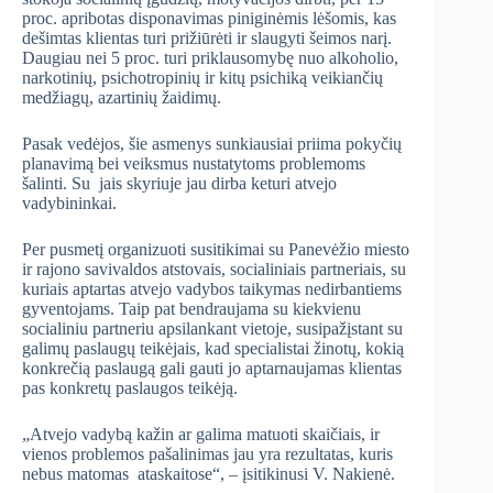
proc. apribotas disponavimas piniginėmis lėšomis, kas
dešimtas klientas turi prižiūrėti ir slaugyti šeimos narį.
Daugiau nei 5 proc. turi priklausomybę nuo alkoholio,
narkotinių, psichotropinių ir kitų psichiką veikiančių
medžiagų, azartinių žaidimų.
Pasak vedėjos, šie asmenys sunkiausiai priima pokyčių
planavimą bei veiksmus nustatytoms problemoms
šalinti. Su jais skyriuje jau dirba keturi atvejo
vadybininkai.
Per pusmetį organizuoti susitikimai su Panevėžio miesto
ir rajono savivaldos atstovais, socialiniais partneriais, su
kuriais aptartas atvejo vadybos taikymas nedirbantiems
gyventojams. Taip pat bendraujama su kiekvienu
socialiniu partneriu apsilankant vietoje, susipažįstant su
galimų paslaugų teikėjais, kad specialistai žinotų, kokią
konkrečią paslaugą gali gauti jo aptarnaujamas klientas
pas konkretų paslaugos teikėją.
„Atvejo vadybą kažin ar galima matuoti skaičiais, ir
vienos problemos pašalinimas jau yra rezultatas, kuris
nebus matomas ataskaitose“, – įsitikinusi V. Nakienė.