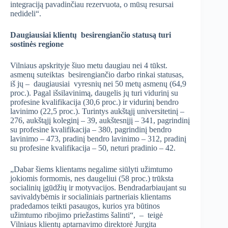
integraciją pavadinčiau rezervuota, o mūsų resursai
nedideli“.
Daugiausiai klientų besirengiančio statusą turi
sostinės regione
Vilniaus apskrityje šiuo metu daugiau nei 4 tūkst.
asmenų suteiktas besirengiančio darbo rinkai statusas,
iš jų – daugiausiai vyresnių nei 50 metų asmenų (64,9
proc.). Pagal išsilavinimą, daugelis jų turi vidurinį su
profesine kvalifikacija (30,6 proc.) ir vidurinį bendro
lavinimo (22,5 proc.). Turintys aukštąjį universitetinį –
276, aukštąjį koleginį – 39, aukštesnįjį – 341, pagrindinį
su profesine kvalifikacija – 380, pagrindinį bendro
lavinimo – 473, pradinį bendro lavinimo – 312, pradinį
su profesine kvalifikacija – 50, neturi pradinio – 42.
„Dabar šiems klientams negalime siūlyti užimtumo
jokiomis formomis, nes daugeliui (58 proc.) trūksta
socialinių įgūdžių ir motyvacijos. Bendradarbiaujant su
savivaldybėmis ir socialiniais partneriais klientams
pradedamos teikti pasaugos, kurios yra būtinos
užimtumo ribojimo priežastims šalinti“, – teigė
Vilniaus klientų aptarnavimo direktorė Jurgita