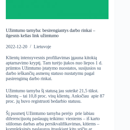
Užimtumo tarnyba: besirengiantys darbo rinkai –
ilgesnis kelias link užimtumo
2022-12-20
Lietuvoje
Klientų intensyvesnis profiliavimas įgauna kitokią
aptarnavimo kryptį. Tam turėjo įtakos nuo liepos 1 d.
priimtos Užimtumo įstatymo nuostatos, susijusios su
darbo ieškančių asmenų statuso nustatymu pagal
pasirengimą darbo rinkai.
Užimtumo tarnyba šį statusą jau suteikė 21,5 tūkst.
klientų – tai 10,8 proc. visų klientų. Anksčiau apie 87
proc. jų buvo registruoti bedarbio statusu.
Šį pusmetį Užimtumo tarnyba perėjo prie labiau
diferencijuotų paslaugų teikimo: vieniems – iš karto
siūlomas darbas arba persikvalifikavimas, kitiems –
kompleksinės paslaugos įtraukiant kitų sričių ar