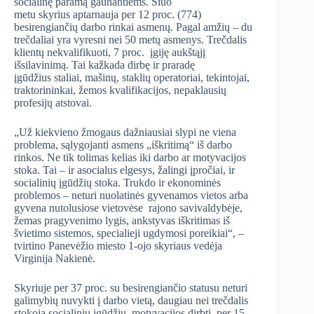
socialinę paramą gaunantiems. Šiuo
metu skyrius aptarnauja per 12 proc. (774)
besirengiančių darbo rinkai asmenų. Pagal amžių – du
trečdaliai yra vyresni nei 50 metų asmenys. Trečdalis
klientų nekvalifikuoti, 7 proc. įgiję aukštąjį
išsilavinimą. Tai kažkada dirbę ir praradę
įgūdžius staliai, mašinų, staklių operatoriai, tekintojai,
traktorininkai, žemos kvalifikacijos, nepaklausių
profesijų atstovai.
„Už kiekvieno žmogaus dažniausiai slypi ne viena
problema, sąlygojanti asmens „iškritimą“ iš darbo
rinkos. Ne tik tolimas kelias iki darbo ar motyvacijos
stoka. Tai – ir asocialus elgesys, žalingi įpročiai, ir
socialinių įgūdžių stoka. Trukdo ir ekonominės
problemos – neturi nuolatinės gyvenamos vietos arba
gyvena nutolusiose vietovėse rajono savivaldybėje,
žemas pragyvenimo lygis, ankstyvas iškritimas iš
švietimo sistemos, specialieji ugdymosi poreikiai“, –
tvirtino Panevėžio miesto 1-ojo skyriaus vedėja
Virginija Nakienė.
Skyriuje per 37 proc. su besirengiančio statusu neturi
galimybių nuvykti į darbo vietą, daugiau nei trečdalis
stokoja socialinių įgūdžių, motyvacijos dirbti, per 15