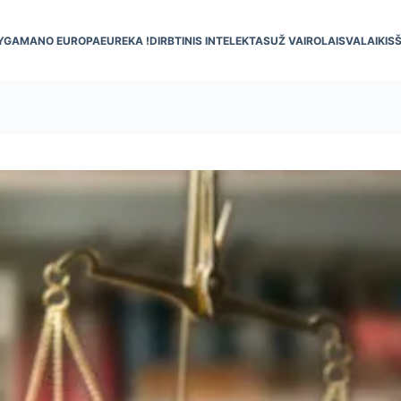
YGA
MANO EUROPA
EUREKA !
DIRBTINIS INTELEKTAS
UŽ VAIRO
LAISVALAIKIS