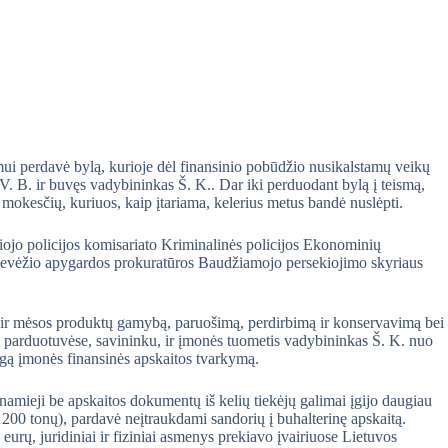
mui perdavė bylą, kurioje dėl finansinio pobūdžio nusikalstamų veikų
V. B. ir buvęs vadybininkas Š. K.. Dar iki perduodant bylą į teismą,
 mokesčių, kuriuos, kaip įtariama, kelerius metus bandė nuslėpti.
usiojo policijos komisariato Kriminalinės policijos Ekonominių
nevėžio apygardos prokuratūros Baudžiamojo persekiojimo skyriaus
r mėsos produktų gamybą, paruošimą, perdirbimą ir konservavimą bei
 parduotuvėse, savininku, ir įmonės tuometis vadybininkas Š. K. nuo
ngą įmonės finansinės apskaitos tvarkymą.
inamieji be apskaitos dokumentų iš kelių tiekėjų galimai įgijo daugiau
 200 tonų), pardavė neįtraukdami sandorių į buhalterinę apskaitą.
eurų, juridiniai ir fiziniai asmenys prekiavo įvairiuose Lietuvos