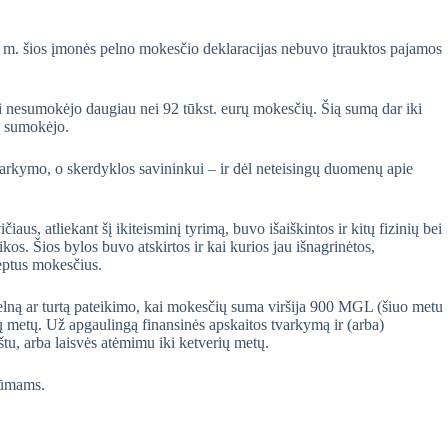
0 m. šios įmonės pelno mokesčio deklaracijas nebuvo įtrauktos pajamos
ei nesumokėjo daugiau nei 92 tūkst. eurų mokesčių. Šią sumą dar iki
ą sumokėjo.
arkymo, o skerdyklos savininkui – ir dėl neteisingų duomenų apie
s, atliekant šį ikiteisminį tyrimą, buvo išaiškintos ir kitų fizinių bei
s. Šios bylos buvo atskirtos ir kai kurios jau išnagrinėtos,
lėptus mokesčius.
lną ar turtą pateikimo, kai mokesčių suma viršija 900 MGL (šiuo metu
ų metų. Už apgaulingą finansinės apskaitos tvarkymą ir (arba)
tu, arba laisvės atėmimu iki ketverių metų.
rūmams.