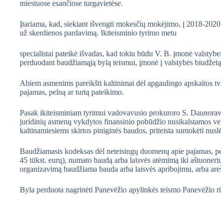
miestuose esančiose turgavietėse.
Įtariama, kad, siekiant išvengti mokesčių mokėjimo, į 2018-202
už skerdienos pardavimą. Ikiteisminio tyrimo metu
specialistai pateikė išvadas, kad tokiu būdu V. B. įmonė valstyb
perduodant baudžiamąją bylą teismui, įmonė į valstybės biudžet
Abiem asmenims pareikšti kaltinimai dėl apgaulingo apskaitos tv
pajamas, pelną ar turtą pateikimo.
Pasak ikiteisminiam tyrimui vadovavusio prokuroro S. Daunoravičiau
juridinių asmenų vykdytos finansinio pobūdžio nusikalstamos veiko
kaltinamiesiems skirtos piniginės baudos, priteista sumokėti nus
Baudžiamasis kodeksas dėl neteisingų duomenų apie pajamas, pe
45 tūkst. eurų), numato baudą arba laisvės atėmimą iki aštuoneri
organizavimą baudžiama bauda arba laisvės apribojimu, arba areš
Byla perduota nagrinėti Panevėžio apylinkės teismo Panevėžio 