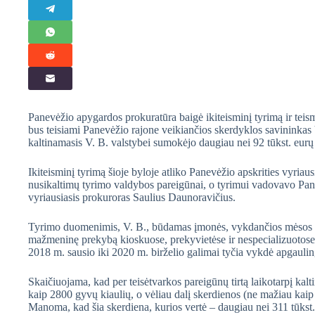
Panevėžio apygardos prokuratūra baigė ikiteisminį tyrimą ir teis
bus teisiami Panevėžio rajone veikiančios skerdyklos savininkas 
kaltinamasis V. B. valstybei sumokėjo daugiau nei 92 tūkst. eurų
Ikiteisminį tyrimą šioje byloje atliko Panevėžio apskrities vyria
nusikaltimų tyrimo valdybos pareigūnai, o tyrimui vadovavo Pa
vyriausiasis prokuroras Saulius Daunoravičius.
Tyrimo duomenimis, V. B., būdamas įmonės, vykdančios mėsos i
mažmeninę prekybą kioskuose, prekyvietėse ir nespecializuotose
2018 m. sausio iki 2020 m. birželio galimai tyčia vykdė apgauli
Skaičiuojama, kad per teisėtvarkos pareigūnų tirtą laikotarpį kalt
kaip 2800 gyvų kiaulių, o vėliau dalį skerdienos (ne mažiau kaip
Manoma, kad šia skerdiena, kurios vertė – daugiau nei 311 tūkst. 