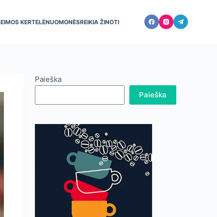
ŠEIMOS KERTELĖ
NUOMONĖS
REIKIA ŽINOTI
Paieška
Paieška