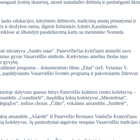
ragauti įvairių skanėstų, atrasti tautodailės dirbinių ir pasimėgauti tikru
auks edukacijos, kūrybinės dirbtuvės, tradicinių amatų pristatymai ir
tės ir drožybos menu, išgirsti žolininkės Adelės Karaliūnaitės
 veiklose ar išbandyti puodeliavimą kartu su menininke Nomeda
 iniciatyva „Saulės ratas“. Panevėžiečiai kviečiami atsinešti savo
riamas gyvas Vasarvidžio simbolis. Kiekvienas atneštas žiedas taps
ir gyvybę.
 kultūrinė programa – dokumentinio filmo „Zitai“ (rež. Vytautas V.
, papildysiantis Vasarvidžio šventės programą ir pakviesiantis žiūrovus
 kurioje dalyvaus gausus būrys Panevėžio kultūros centro kolektyvų –
ansamblis „Grandinėlė“, liaudiškų šokių kolektyvai „Miestelėnai“,
ėgrąžos“, mišrus choras „Čiūto“, vokalinis ansamblis „Smiltelė“,
inkių ansamblis „Ašarėlė“ iš Panevėžio Broniaus Vaidučio Kutavičiaus
 kolektyvas. Jų pasirodymai atgaivins senąsias Vasarvidžio tradicijas i