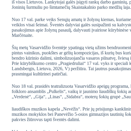
iš visos Lietuvos. Lankytojai galės įsigyti rankų darbo gaminių, pa
Joninių šurmuliu po šimtamečių Skaistakalnio parko medžių laja.
Nuo 17 val. parke veiks Senųjų amatų ir žolynų kiemas, kuriame l
veiklos visai šeimai. Šventės dalyviai galės susipažinti su kalvys
pasakojimus apie žolynų pasaulį, dalyvauti įvairiose kūrybinėse
Marčėnaite.
Šių metų Vasarvidžio šventėje ypatingą vietą užims bendruomeninė
pintus vainikus, puokštes ar gėlių kompozicijas, iš kurių bus ku
bendro kūrinio dalimi, simbolizuojančia vasaros pilnatvę, šviesą 
Prie kūrybiškumo centro „Pragiedruliai“ 17 val. vyks ir speciali
Landsbergis, Lietuva, 2026, V) peržiūra. Tai jautrus pasakojimas
prasmingai kultūrinei patirčiai.
Nuo 18 val. prasidės teatralizuota Vasarvidžio apeigų programa,
folkloro ansamblis „Pulkelis“, vaikų ir jaunimo liaudiškų šokių 
„Verdenė“, „Gija“, „Linas“, „Sidabra“, moterų šokių grupė „Saul
liaudiškos muzikos kapela „Nevėžis“. Prie jų prisijungs kanklin
muzikos mokyklos bei Panevėžio 5-osios gimnazijos tautinių šokių
pakvies žiūrovus tapti šventės dalimi.