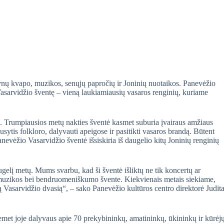
lynų kvapo, muzikos, senųjų papročių ir Joninių nuotaikos. Panevėžio
 Vasarvidžio šventę – vieną laukiamiausių vasaros renginių, kuriame
. Trumpiausios metų nakties šventė kasmet suburia įvairaus amžiaus
sytis folkloro, dalyvauti apeigose ir pasitikti vasaros brandą. Būtent
anevėžio Vasarvidžio šventė išsiskiria iš daugelio kitų Joninių renginių
gelį metų. Mums svarbu, kad ši šventė išliktų ne tik koncertų ar
, muzikos bei bendruomeniškumo švente. Kiekvienais metais siekiame,
ąją Vasarvidžio dvasią“, – sako Panevėžio kultūros centro direktorė Judit
emet joje dalyvaus apie 70 prekybininkų, amatininkų, ūkininkų ir kūrėj