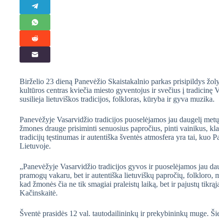
Birželio 23 dieną Panevėžio Skaistakalnio parkas prisipildys žo
kultūros centras kviečia miesto gyventojus ir svečius į tradicinę
susilieja lietuviškos tradicijos, folkloras, kūryba ir gyva muzika.
Panevėžyje Vasarvidžio tradicijos puoselėjamos jau daugelį metų
žmones drauge prisiminti senuosius papročius, pinti vainikus, klau
tradicijų tęstinumas ir autentiška šventės atmosfera yra tai, kuo P
Lietuvoje.
„Panevėžyje Vasarvidžio tradicijos gyvos ir puoselėjamos jau dau
pramogų vakaru, bet ir autentiška lietuviškų papročių, folkloro
kad žmonės čia ne tik smagiai praleistų laiką, bet ir pajustų tikr
Kačinskaitė.
Šventė prasidės 12 val. tautodailininkų ir prekybininkų muge. Ši