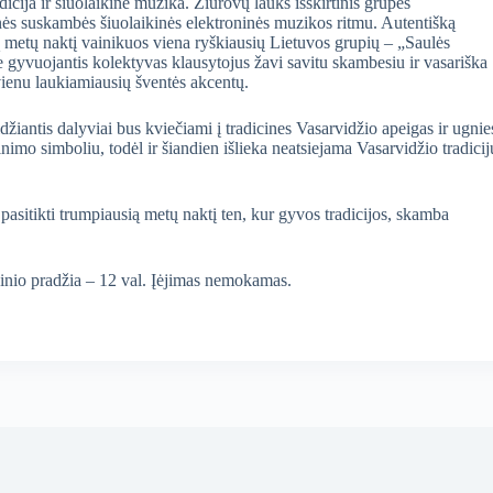
icija ir šiuolaikinė muzika. Žiūrovų lauks išskirtinis grupės
nės suskambės šiuolaikinės elektroninės muzikos ritmu. Autentišką
ą metų naktį vainikuos viena ryškiausių Lietuvos grupių – „Saulės
gyvuojantis kolektyvas klausytojus žavi savitu skambesiu ir vasariška
 vienu laukiamiausių šventės akcentų.
idžiantis dalyviai bus kviečiami į tradicines Vasarvidžio apeigas ir ugnie
imo simboliu, todėl ir šiandien išlieka neatsiejama Vasarvidžio tradicij
 pasitikti trumpiausią metų naktį ten, kur gyvos tradicijos, skamba
ginio pradžia – 12 val. Įėjimas nemokamas.