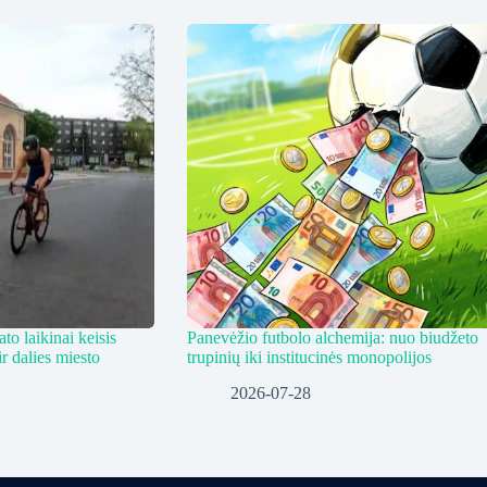
to laikinai keisis
Panevėžio futbolo alchemija: nuo biudžeto
r dalies miesto
trupinių iki institucinės monopolijos
2026-07-28