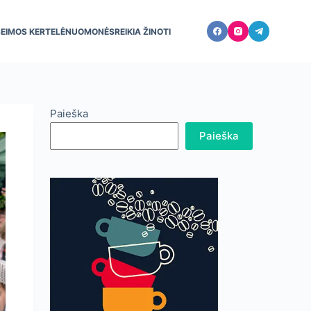
ŠEIMOS KERTELĖ
NUOMONĖS
REIKIA ŽINOTI
Paieška
Paieška