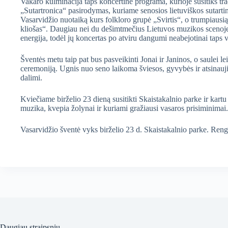
Vakaro kulminacija taps koncertinė programa, kurioje susitiks trad
„Sutartronica“ pasirodymas, kuriame senosios lietuviškos sutarti
Vasarvidžio nuotaiką kurs folkloro grupė „Svirtis“, o trumpiausi
kliošas“. Daugiau nei du dešimtmečius Lietuvos muzikos scenoje 
energija, todėl jų koncertas po atviru dangumi neabejotinai taps
Šventės metu taip pat bus pasveikinti Jonai ir Janinos, o saulei le
ceremoniją. Ugnis nuo seno laikoma šviesos, gyvybės ir atsinaujin
dalimi.
Kviečiame birželio 23 dieną susitikti Skaistakalnio parke ir kartu
muzika, kvepia žolynai ir kuriami gražiausi vasaros prisiminimai.
Vasarvidžio šventė vyks birželio 23 d. Skaistakalnio parke. Ren
Daugiau straipsnių