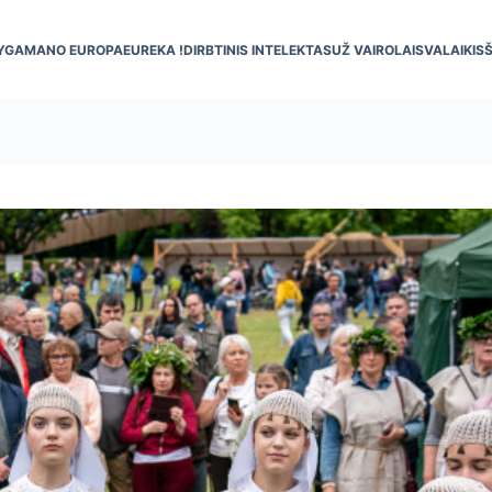
YGA
MANO EUROPA
EUREKA !
DIRBTINIS INTELEKTAS
UŽ VAIRO
LAISVALAIKIS