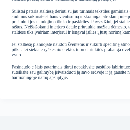
Stilistai pataria staltiesę derinti su jau turimais tekstilės gamini
audinius sukursite stiliaus vientisumą ir skoningai atrodantį inter
prisiminti jos naudojimo tikslo ir paskirties. Pavyzdžiui, jei stalti
raštus. Neišsišokanti interjero detalė pritraukia mažiau dėmesio, tod
staltiesė tiks įvairiam interjerui ir lengvai įsilies į jūsų norimą ka
Jei staltiesę planuojate naudoti šventėms ir sukurti specifinę atmo
pilką. Jei siekiate ryškesnio efekto, tuomet rinkitės prabanga dv
vyno.
Pasinaudoję šiais patarimais tikrai nepaklysite pasiūlos labirint
suteiksite sau galimybę įsivaizduoti ją savo erdvėje ir ją gausite
harmoningoje namų apsuptyje.