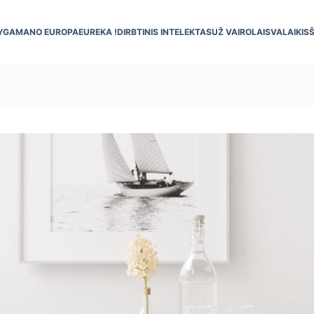
YGA
MANO EUROPA
EUREKA !
DIRBTINIS INTELEKTAS
UŽ VAIRO
LAISVALAIKIS