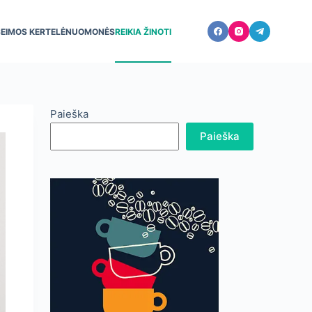
ŠEIMOS KERTELĖ
NUOMONĖS
REIKIA ŽINOTI
Paieška
Paieška