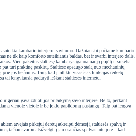
ris suteikia kambario interjerui savitumo. Dažniausiai pačiame kambario
as ne tik kaip komforto suteikiantis baldas, bet ir svarbi interjero dalis.
taikos. Vien pakeitus staltiesę kambarys įgauna naują pojūtį ir sukelia
aip pat turi praktinę paskirtį. Staltiesė apsaugo stalą nuo mechaninių
rie jos liečiantis. Tam, kad ji atliktų visas šias funkcijas reikėtų
sa tai lengviausia padaryti ieškant staltiesės internetu.
lo ir geriau įsivaizduoti jos pritaikymą savo interjere. Be to, perkant
dama vienoje vietoje ir be jokių papildomų pastangų. Taip pat lengva
biem atvejais pirkėjui derėtų atkreipti dėmesį į staltiesės spalvą ir
mą, tačiau svarbu atsižvelgti į jau esančias spalvas interjere – kad