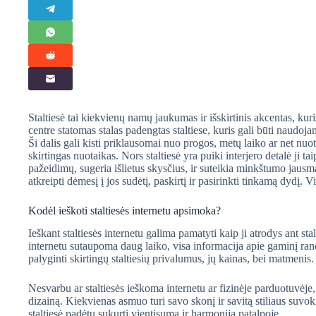
Staltiesė tai kiekvienų namų jaukumas ir išskirtinis akcentas, ku
centre statomas stalas padengtas staltiese, kuris gali būti naudojam
Ši dalis gali kisti priklausomai nuo progos, metų laiko ar net nuo
skirtingas nuotaikas. Nors staltiesė yra puiki interjero detalė ji t
pažeidimų, sugeria išlietus skysčius, ir suteikia minkštumo jausmą p
atkreipti dėmesį į jos sudėtį, paskirtį ir pasirinkti tinkamą dydį. Vi
Kodėl ieškoti staltiesės internetu apsimoka?
Ieškant staltiesės internetu galima pamatyti kaip ji atrodys ant sta
internetu sutaupoma daug laiko, visa informacija apie gaminį ran
palyginti skirtingų staltiesių privalumus, jų kainas, bei matmenis.
Nesvarbu ar staltiesės ieškoma internetu ar fizinėje parduotuvėje, a
dizainą. Kiekvienas asmuo turi savo skonį ir savitą stiliaus suvoki
staltiesė padėtų sukurti vientisumą ir harmoniją patalpoje.