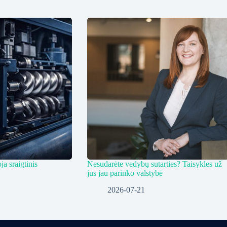
a sraigtinis
Nesudarėte vedybų sutarties? Taisykles už
jus jau parinko valstybė
2026-07-21