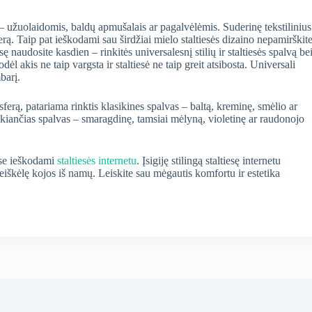
ais – užuolaidomis, baldų apmušalais ar pagalvėlėmis. Suderinę tekstilinius
jerą. Taip pat ieškodami sau širdžiai mielo staltiesės dizaino nepamirškit
esę naudosite kasdien – rinkitės universalesnį stilių ir staltiesės spalvą be
ėl akis ne taip vargsta ir staltiesė ne taip greit atsibosta. Universali
mbarį.
sferą, patariama rinktis klasikines spalvas – baltą, kreminę, smėlio ar
elkiančias spalvas – smaragdinę, tamsiai mėlyną, violetinę ar raudonojo
uose ieškodami
staltiesės internetu
. Įsigiję stilingą staltiesę internetu
 neiškėlę kojos iš namų. Leiskite sau mėgautis komfortu ir estetika