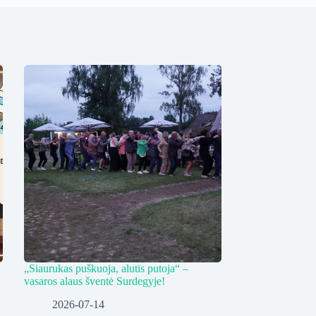
„Siaurukas puškuoja, alutis putoja“ –
vasaros alaus šventė Surdegyje!
2026-07-14