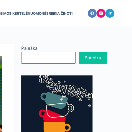
ŠEIMOS KERTELĖ
NUOMONĖS
REIKIA ŽINOTI
Paieška
Paieška