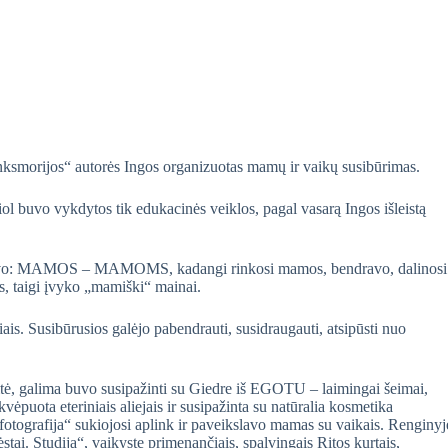
inksmorijos“ autorės Ingos organizuotas mamų ir vaikų susibūrimas.
ol buvo vykdytos tik edukacinės veiklos, pagal vasarą Ingos išleistą
 buvo: MAMOS – MAMOMS, kadangi rinkosi mamos, bendravo, dalinosi
mis, taigi įvyko „mamiški“ mainai.
is. Susibūrusios galėjo pabendrauti, susidraugauti, atsipūsti nuo
tė, galima buvo susipažinti su Giedre iš EGOTU – laimingai šeimai,
kvėpuota eteriniais aliejais ir susipažinta su natūralia kosmetika
 fotografija“ sukiojosi aplink ir paveikslavo mamas su vaikais. Renginyj
ėstai. Studija“, vaikystę primenančiais, spalvingais Ritos kurtais,