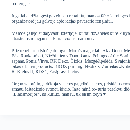
morengais.
Inga labai džiaugėsi pavykusiu renginiu, mamos išėjo laimingos 
organizatorė jau galvoja apie idėjas pavasario renginiui.
Mamos galėjo sudalyvauti loterijoje, kuriai dovanėles kūrė kūry
atrastiems rėmėjams ir kuriančioms mamoms.
Prie renginio prisidėję draugai: Mom’s magic lab, AkviDeco, Me
Fėja Rankdarbiai, Niežtintiems Dantukams, Feltings of the Soul,
sapnas, Ponia Virvė, RK Deko, Čiokis, Mezgė&pelėda, Svajo
takas / Linen products, BROZ printing, Neshkis, Žurnalas „Kuti
R. Kielos IĮ, RDS1, Easigrass Lietuva
Organizatorė Inga dėkoja visiems pagelbėjusiems, prisidėjusiems 
smagų šeštadienio rytmetį kitaip. Inga minėjo:- turiu pasakyti dide
„Linksmorijos“, su kuriuo, manau, tik eisim tolyn ♥