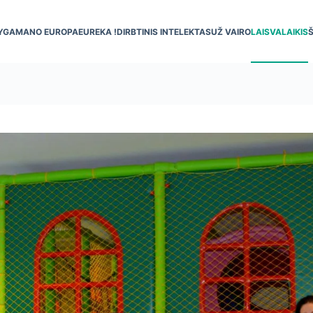
YGA
MANO EUROPA
EUREKA !
DIRBTINIS INTELEKTAS
UŽ VAIRO
LAISVALAIKIS