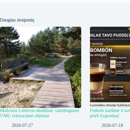
Daugiau straipsnių
Mažosios Lietuvos atradimai: vaizdingiausi
Futbolo karštinė ir ka
VMU rekreaciniai objektai
prieš Argentiną!
2026-07-27
2026-07-18