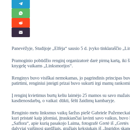
Panevėžyje, Studijoje „Elfėja“ sausio 5 d. įvyko tinklaraščio „L
Pramoginio pobūdžio renginį organizatorė darė pirmą kartą, iki ši
knygelę vaikams „Linksmorijos“.
Renginys buvo visiškai nemokamas, jo pagrindinis principas
patirtimi, renginiui įsteigti prizai buvo sukurti irgi mamų ranko
Į renginį kvietimus burtų keliu laimėjo 25 mamos su savo mažaisia
kasdienosdarbų, o vaikai: dūkti, šėlti žaidimų kambaryje.
Renginio metu linksmus vaikų šaržus piešė Gabriele Pažemeckai
kuri pristatė kaip įdomiai, įtraukiančiai lavinti savo vaikus, buvo 
„Saflora“, apie kurią pasakojo Laima, fotografė Gretė iš „Gretės
dalyviai vaišinosi gardžiais, gražiais keksiukais iš „Ingridos skan