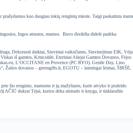
ir prašydamos kuo daugiau tokių renginių mieste. Taigi paskatinta mam
bingosios, Ingos atrastos, mamos. Buvo išreikšta didelė padėka
lruga, Dekoruoti daiktai, Siuviniai vaikučiams, Siuvinejimas EIK, Vėja
 Viskas iš gamtos, Krincsiūlė, Eteriniai Aliejai Gamtos Dovanos, Fėjos
niukas.eu, L’OCCITANE en Provence (PC RYO), Gentle Day, Lino
s“, Žalios dovanos – greengifts.lt, EGOTU – laimingai šeimai, ŠIRŠĖ,
prie šio renginio, mamoms ir jų mažyliams, kurie atvyko ir praleido
lį AČIŪ dukrai Tėjai, kurios dėka atsirado ir knyga, ir tinklaraštis