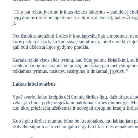
„Taip pat reiktų įvertinti ir kitus rizikos faktorius – padidėjęs ch
negydomos (arterinė hipertenzija, cukrinis diabetas), paties žmoga
ji.
Net išmokus atpažinti širdies ir kraujagyslių ligų simptomus, ner
kuris padėtų atskirti, su kuo susiję simptomai, todėl nereiktų ligo
gali būti uždelsta ligos gydymo pradžia.
Kartais reikia visos eilės tyrimų, kad būtų galima išsiaiškinti, su 
sveikam žmogui atsiranda neįprastų, aukščiau paminėtų simptomų, r
reikiamus tyrimus, nustatyti susirgimą ir tinkamai jį gydyti.“
Laikas labai svarbus
Ypač svarbu laiku kreiptis dėl ūminių širdies ligų, dažnai gresian
vėlai, jau būna įvykę negrįžtami pakitimai širdies raumenyje. Mio
tam tikrų priežasčių užsikemša ir nebegali aprūpinti krauju širdi
Kuo ilgiau širdies raumuo būna be kraujotakos, tuo labiau jam p
skilvelio silpnumas ir vėliau galime gydyti tik širdies nepakan