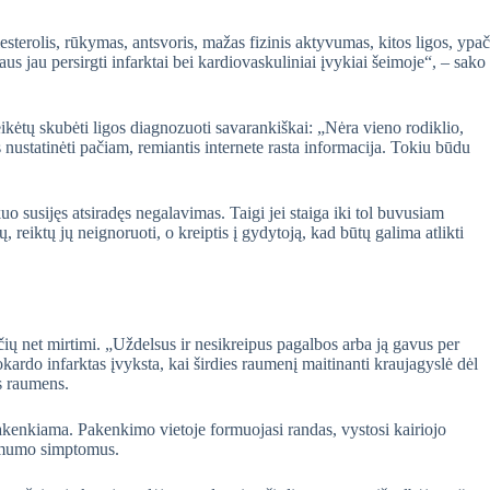
olesterolis, rūkymas, antsvoris, mažas fizinis aktyvumas, kitos ligos, ypač
us jau persirgti infarktai bei kardiovaskuliniai įvykiai šeimoje“, – sako
eikėtų skubėti ligos diagnozuoti savarankiškai: „Nėra vieno rodiklio,
s nustatinėti pačiam, remiantis internete rasta informacija. Tokiu būdu
kuo susijęs atsiradęs negalavimas. Taigi jei staiga iki tol buvusiam
eiktų jų neignoruoti, o kreiptis į gydytoją, kad būtų galima atlikti
čių net mirtimi. „Uždelsus ir nesikreipus pagalbos arba ją gavus per
kardo infarktas įvyksta, kai širdies raumenį maitinanti kraujagyslė dėl
es raumens.
akenkiama. Pakenkimo vietoje formuojasi randas, vystosi kairiojo
kamumo simptomus.