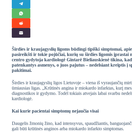
Širdies ir kraujagyslių ligoms būdingi tipiški simptomai, a
pasireikšti ir tokie pojūčiai, kurių su širdies ligomis įprastai
centro gydytoja kardiologė Gintarė Bieliauskienė tikina, kad
patenkantys asmenys, o juos pajutus – nedelsiant kreiptis į s
pakitimai.
Širdies ir kraujagyslių ligos Lietuvoje – viena iš vyraujančių mirti
ūmiausias ligas. „Krūtinės angina ir miokardo infarktas, kurį me
diagnostikos ir gydymo. Todėl tokiais atvejais labai svarbu nedels
kardiologė.
Kai kurie pacientai simptomų nejaučia visai
Daugelis žmonių žino, kad intensyvus, spaudžiantis, banguojanči
gali būti krūtinės anginos arba miokardo infarkto simptomas.