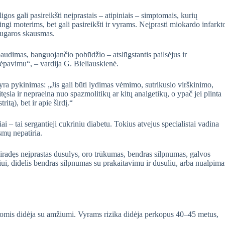
ligos gali pasireikšti neįprastais – atipiniais – simptomais, kurių
gi moterims, bet gali pasireikšti ir vyrams. Neįprasti miokardo infarkt
 nugaros skausmas.
audimas, banguojančio pobūdžio – atslūgstantis pailsėjus ir
vėpavimu“, – vardija G. Bieliauskienė.
ra pykinimas: „Jis gali būti lydimas vėmimo, sutrikusio virškinimo,
tęsia ir nepraeina nuo spazmolitikų ar kitų analgetikų, o ypač jei plinta
ritą), bet ir apie širdį.“
i – tai sergantieji cukriniu diabetu. Tokius atvejus specialistai vadina
smų nepatiria.
tsiradęs neįprastas dusulys, oro trūkumas, bendras silpnumas, galvos
žiui, didelis bendras silpnumas su prakaitavimu ir dusuliu, arba nualpima
ų ligomis didėja su amžiumi. Vyrams rizika didėja perkopus 40–45 metus,