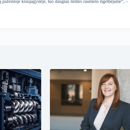
 pažeistoje kraujagyslėje, tuo daugiau širdies raumens išgelbėjame“, –