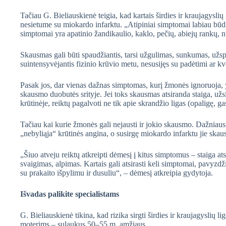
Tačiau G. Bieliauskienė teigia, kad kartais širdies ir kraujagyslių 
nesietume su miokardo infarktu. „Atipiniai simptomai labiau būdin
simptomai yra apatinio žandikaulio, kaklo, pečių, abiejų rankų,
Skausmas gali būti spaudžiantis, tarsi užgulimas, sunkumas, užsp
suintensyvėjantis fizinio krūvio metu, nesusijęs su padėtimi ar k
Pasak jos, dar vienas dažnas simptomas, kurį žmonės ignoruoja, y
skausmo duobutės srityje. Jei toks skausmas atsiranda staiga, užsi
krūtinėje, reiktų pagalvoti ne tik apie skrandžio ligas (opaligę, gast
Tačiau kai kurie žmonės gali nejausti ir jokio skausmo. Dažniausia
„nebyliąja“ krūtinės angina, o susirgę miokardo infarktu jie skau
„Šiuo atveju reiktų atkreipti dėmesį į kitus simptomus – staiga a
svaigimas, alpimas. Kartais gali atsirasti keli simptomai, pavyzd
su prakaito išpylimu ir dusuliu“, – dėmesį atkreipia gydytoja.
Išvadas palikite specialistams
G. Bieliauskienė tikina, kad rizika sirgti širdies ir kraujagysli
moterims – sulaukus 50–55 m. amžiaus.