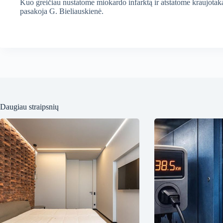
Kuo greičiau nustatome miokardo infarktą ir atstatome kraujotaką
pasakoja G. Bieliauskienė.
Daugiau straipsnių