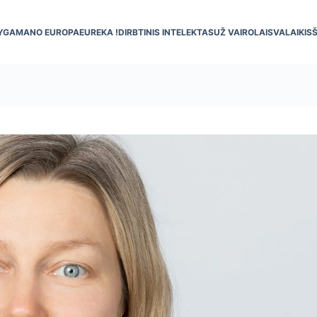
YGA
MANO EUROPA
EUREKA !
DIRBTINIS INTELEKTAS
UŽ VAIRO
LAISVALAIKIS