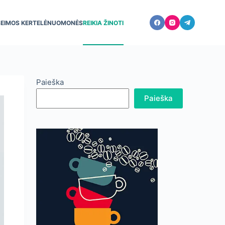
ŠEIMOS KERTELĖ
NUOMONĖS
REIKIA ŽINOTI
Paieška
Paieška