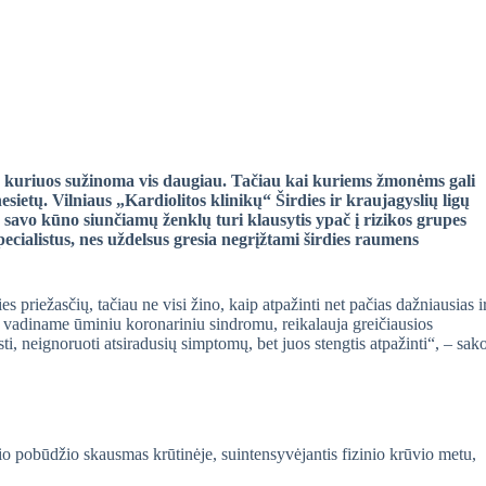
pie kuriuos sužinoma vis daugiau. Tačiau kai kuriems žmonėms gali
 nesietų. Vilniaus „Kardiolitos klinikų“ Širdies ir kraujagyslių ligų
 savo kūno siunčiamų ženklų turi klausytis ypač į rizikos grupes
pecialistus, nes uždelsus gresia negrįžtami širdies raumens
es priežasčių, tačiau ne visi žino, kaip atpažinti net pačias dažniausias i
s vadiname ūminiu koronariniu sindromu, reikalauja greičiausios
ti, neignoruoti atsiradusių simptomų, bet juos stengtis atpažinti“, – sak
o pobūdžio skausmas krūtinėje, suintensyvėjantis fizinio krūvio metu,