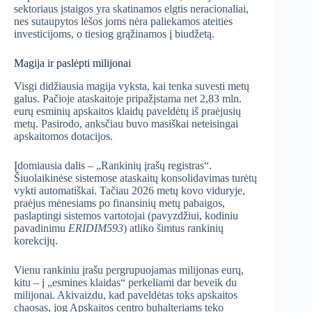
sektoriaus įstaigos yra skatinamos elgtis neracionaliai,
nes sutaupytos lėšos joms nėra paliekamos ateities
investicijoms, o tiesiog grąžinamos į biudžetą.
Magija ir paslėpti milijonai
Visgi didžiausia magija vyksta, kai tenka suvesti metų
galus. Pačioje ataskaitoje pripažįstama net 2,83 mln.
eurų esminių apskaitos klaidų paveldėtų iš praėjusių
metų. Pasirodo, anksčiau buvo masiškai neteisingai
apskaitomos dotacijos.
Įdomiausia dalis – „Rankinių įrašų registras“.
Šiuolaikinėse sistemose ataskaitų konsolidavimas turėtų
vykti automatiškai. Tačiau 2026 metų kovo viduryje,
praėjus mėnesiams po finansinių metų pabaigos,
paslaptingi sistemos vartotojai (pavyzdžiui, kodiniu
pavadinimu
ERIDIM593
) atliko šimtus rankinių
korekcijų.
Vienu rankiniu įrašu pergrupuojamas milijonas eurų,
kitu – į „esmines klaidas“ perkeliami dar beveik du
milijonai. Akivaizdu, kad paveldėtas toks apskaitos
chaosas, jog Apskaitos centro buhalteriams teko