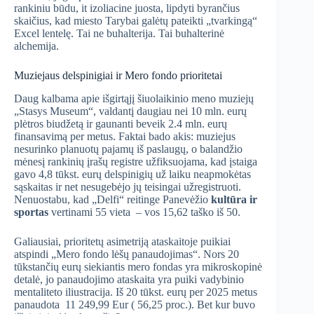
rankiniu būdu, it izoliacine juosta, lipdyti byrančius
skaičius, kad miesto Tarybai galėtų pateikti „tvarkingą“
Excel lentelę. Tai ne buhalterija. Tai buhalterinė
alchemija.
Muziejaus delspinigiai ir Mero fondo prioritetai
Daug kalbama apie išgirtąjį šiuolaikinio meno muziejų
„Stasys Museum“, valdantį daugiau nei 10 mln. eurų
plėtros biudžetą ir gaunanti beveik 2.4 mln. eurų
finansavimą per metus. Faktai bado akis: muziejus
nesurinko planuotų pajamų iš paslaugų, o balandžio
mėnesį rankinių įrašų registre užfiksuojama, kad įstaiga
gavo 4,8 tūkst. eurų delspinigių už laiku neapmokėtas
sąskaitas ir net nesugebėjo jų teisingai užregistruoti.
Nenuostabu, kad „Delfi“ reitinge Panevėžio
kultūra ir
sportas
vertinami 55 vieta – vos 15,62 taško iš 50.
Galiausiai, prioritetų asimetriją ataskaitoje puikiai
atspindi „Mero fondo lėšų panaudojimas“. Nors 20
tūkstančių eurų siekiantis mero fondas yra mikroskopinė
detalė, jo panaudojimo ataskaita yra puiki vadybinio
mentaliteto iliustracija.
Iš 20 tūkst. eurų per 2025 metus
panaudota 11 249,99 Eur ( 56,25 proc.).
Bet kur buvo