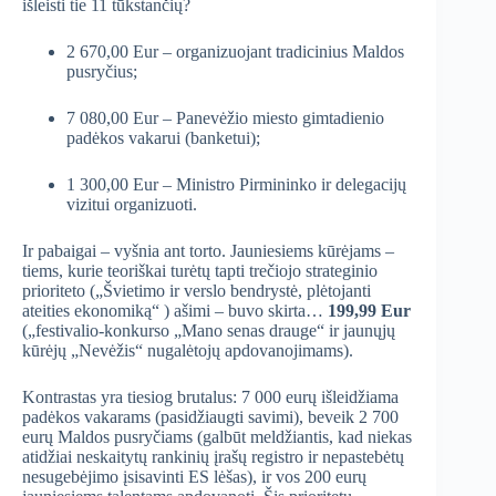
išleisti tie 11 tūkstančių?
2 670,00 Eur – organizuojant tradicinius Maldos
pusryčius;
7 080,00 Eur – Panevėžio miesto gimtadienio
padėkos vakarui (banketui);
1 300,00 Eur – Ministro Pirmininko ir delegacijų
vizitui organizuoti.
Ir pabaigai – vyšnia ant torto. Jauniesiems kūrėjams –
tiems, kurie teoriškai turėtų tapti trečiojo strateginio
prioriteto („Švietimo ir verslo bendrystė, plėtojanti
ateities ekonomiką“
) ašimi – buvo skirta…
199,99 Eur
(„festivalio-konkurso „Mano senas drauge“ ir jaunųjų
kūrėjų „Nevėžis“ nugalėtojų apdovanojimams).
Kontrastas yra tiesiog brutalus: 7 000 eurų išleidžiama
padėkos vakarams (pasidžiaugti savimi), beveik 2 700
eurų Maldos pusryčiams (galbūt meldžiantis, kad niekas
atidžiai neskaitytų rankinių įrašų registro ir nepastebėtų
nesugebėjimo įsisavinti ES lėšas), ir vos 200 eurų