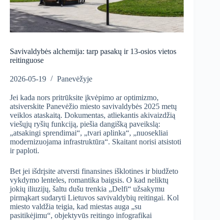
Savivaldybės alchemija: tarp pasakų ir 13-osios vietos
reitinguose
2026-05-19
Panevėžyje
Jei kada nors pritrūksite įkvėpimo ar optimizmo,
atsiverskite Panevėžio miesto savivaldybės 2025 metų
veiklos ataskaitą. Dokumentas, atliekantis akivaizdžią
viešųjų ryšių funkciją, piešia dangišką paveikslą:
„atsakingi sprendimai“, „tvari aplinka“, „nuosekliai
modernizuojama infrastruktūra“. Skaitant norisi atsistoti
ir paploti.
Bet jei išdrįsite atversti finansines išklotines ir biudžeto
vykdymo lenteles, romantika baigsis. O kad neliktų
jokių iliuzijų, šaltu dušu trenkia „Delfi“ užsakymu
pirmąkart sudaryti Lietuvos savivaldybių reitingai. Kol
miesto valdžia teigia, kad miestas auga „su
pasitikėjimu“, objektyvūs reitingo infografikai