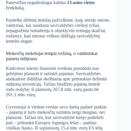
Panevėžiui negailestingai kabina
13-osios vietos
ženkliuką.
Pasitelkę dirbtinį itelektą pažvelkime, kaip atrodo miesto
valdymas, kai susiduria savivaldybės viešieji ryšiai,
nepagražinta buhalterija ir objektyvūs reitingų skaičiai,
rodantys, kad miestas velkasi didžiųjų savivaldybių
lentelės dugne.
Mokesčių mokėtojai tempia vežimą, o valdininkai
pameta milijonus
Kiekvieno miesto finansinė sveikata prasideda nuo
gebėjimo planuoti ir surinkti pajamas. Savivaldybės
ataskaitose išdidžiai skelbiama apie pritrauktas dešimtis
milijonų investicijų. Tačiau biudžeto pajamų lentelė
rodo realybę: iš planuotų 207,8 mln. eurų gauta tik
201,1 mln. eurų.
Gyventojai ir vietinis verslas savo darbą padarė puikiai
– pajamų ir turto mokesčių surinkta netgi daugiau, nei
planuota. Tačiau ten, kur savivaldybė turėjo padirbėti
pati – pritraukti Europos Sąjungos lėšas – patirtas
visiškas fiasko. Iš suplanuotų 15,4 mln. eurų ES lėšų