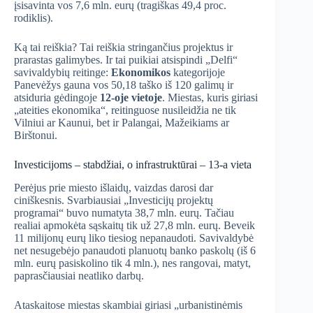
įsisavinta vos 7,6 mln. eurų (tragiškas 49,4 proc.
rodiklis).
Ką tai reiškia? Tai reiškia stringančius projektus ir
prarastas galimybes. Ir tai puikiai atsispindi „Delfi“
savivaldybių reitinge:
Ekonomikos
kategorijoje
Panevėžys gauna vos 50,18 taško iš 120 galimų ir
atsiduria gėdingoje
12-oje vietoje
. Miestas, kuris giriasi
„ateities ekonomika“, reitinguose nusileidžia ne tik
Vilniui ar Kaunui, bet ir Palangai, Mažeikiams ar
Birštonui.
Investicijoms – stabdžiai, o infrastruktūrai – 13-a vieta
Perėjus prie miesto išlaidų, vaizdas darosi dar
ciniškesnis. Svarbiausiai „Investicijų projektų
programai“ buvo numatyta 38,7 mln. eurų. Tačiau
realiai apmokėta sąskaitų tik už 27,8 mln. eurų. Beveik
11 milijonų eurų liko tiesiog nepanaudoti. Savivaldybė
net nesugebėjo panaudoti planuotų banko paskolų (iš 6
mln. eurų pasiskolino tik 4 mln.), nes rangovai, matyt,
paprasčiausiai neatliko darbų.
Ataskaitose miestas skambiai giriasi „urbanistinėmis