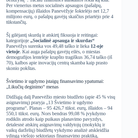
Per vienerius metus socialinės apsaugos (pašalpų,
kompensacijų) išlaidos Panevėžyje šoktelėjo net 12,7
milijono eurų, o pašalpų gavėjų skaičius priartėjo prie 4
tūkstančių.
Šį gilėjantį skurdą ir atskirtį fiksuoja ir reitingai:
kategorijoje
„Socialinė apsauga ir skurdas“
Panevėžys surenka vos 49,48 taško ir lieka
12-oje
vietoje
. Kai auga pašalpų gavėjų eilės, o miestas
demografijos lentelėje krapšto tragiškus 36,74 taško (iš
70), kalbos apie inovacijų centrą skamba kaip prasto
skonio pokštas.
Švietimo ir ugdymo įstaigų finansavimo ypatumai:
„Likučių deginimo“ menas
Didžiąją dalį Panevėžio miesto biudžeto (apie 45 % visų
asignavimų) praryja „13 Švietimo ir ugdymo
programa“. Planas – 95 426,7 tūkst. eurų, išlaidos – 94
550,1 tūkst. eurų.
Nors bendras 99,08 % įvykdymo
rodiklis atrodo kaip puikaus planavimo pavyzdys,
detalesnė atskirų asignavimų valdytojų (mokyklų ir
vaikų darželių) biudžetų vykdymo analizė atskleidžia
ydingą viešojo sektoriaus finansavimo praktiką,