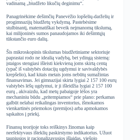
vadinamą „biudžeto likučių deginimu“.
Panagrinėkime dešimčių Panevėžio lopšelių-darželių ir
progimnazijų biudžetų vykdymą.
Pastebėsime
stulbinantį, matematiškai beveik neįmanomą tikslumą,
kai milijoninės sumos panaudojamos iki dešimtųjų
tūkstančio euro dalių.
Šis mikroskopinis tikslumas biudžetiniame sektoriuje
paprastai rodo ne idealią vadybą, bet ydingą sistemą:
įstaigos stengiasi išleisti kiekvieną joms skirtą centą
(ypač iš valstybės dotacijų ugdymui ir savivaldybės
krepšelio), kad kitais metais joms nebūtų sumažintas
finansavimas. Jei gimnazijai skirta lygiai 2 157 100 eurų
valstybės lėšų ugdymui, ir ji išleidžia lygiai 2 157 100
eurų
, akivaizdu, kad metų pabaigoje lėšos yra
mechaniniu būdu „pritempiamos“ prie plano: perkamas
galbūt nelabai reikalingas inventorius, išmokamos
vienkartinės priemokos (premijos) arba apmokamos
sąskaitos į priekį.
Finansų teorijoje toks reiškinys žinomas kaip
neefektyvaus išteklių paskirstymo indikatorius. Užuot
taupiusios ir racionalizavusios išlaidas, viešojo