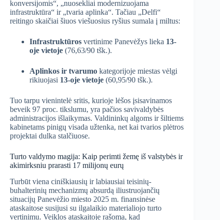
konversijomis“, „nuosekliai modernizuojama
infrastruktūra“ ir „tvaria aplinka“. Tačiau „Delfi“
reitingo skaičiai šiuos viešuosius ryšius sumala į miltus:
Infrastruktūros
vertinime Panevėžys lieka
13-
oje vietoje
(76,63/90 tšk.).
Aplinkos ir tvarumo
kategorijoje miestas vėlgi
rikiuojasi
13-oje vietoje
(60,95/90 tšk.).
Tuo tarpu vienintelė sritis, kurioje lėšos įsisavinamos
beveik 97 proc. tikslumu, yra pačios savivaldybės
administracijos išlaikymas. Valdininkų algoms ir šiltiems
kabinetams pinigų visada užtenka, net kai tvarios plėtros
projektai dulka stalčiuose.
Turto valdymo magija: Kaip perimti žemę iš valstybės ir
akimirksniu prarasti 17 milijonų eurų
Turbūt viena ciniškiausių ir labiausiai teisinių-
buhalterinių mechanizmų absurdą iliustruojančių
situacijų Panevėžio miesto 2025 m. finansinėse
ataskaitose susijusi su ilgalaikio materialiojo turto
vertinimu. Veiklos ataskaitoje rašoma, kad