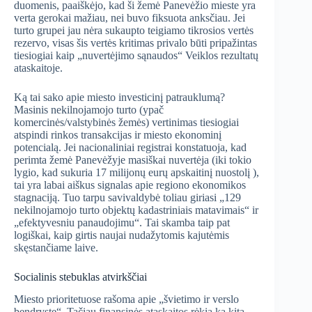
duomenis, paaiškėjo, kad ši žemė Panevėžio mieste yra
verta gerokai mažiau, nei buvo fiksuota anksčiau. Jei
turto grupei jau nėra sukaupto teigiamo tikrosios vertės
rezervo, visas šis vertės kritimas privalo būti pripažintas
tiesiogiai kaip „nuvertėjimo sąnaudos“ Veiklos rezultatų
ataskaitoje.
Ką tai sako apie miesto investicinį patrauklumą?
Masinis nekilnojamojo turto (ypač
komercinės/valstybinės žemės) vertinimas tiesiogiai
atspindi rinkos transakcijas ir miesto ekonominį
potencialą. Jei nacionaliniai registrai konstatuoja, kad
perimta žemė Panevėžyje masiškai nuvertėja (iki tokio
lygio, kad sukuria 17 milijonų eurų apskaitinį nuostolį
),
tai yra labai aiškus signalas apie regiono ekonomikos
stagnaciją. Tuo tarpu savivaldybė toliau giriasi „129
nekilnojamojo turto objektų kadastriniais matavimais“ ir
„efektyvesniu panaudojimu“.
Tai skamba taip pat
logiškai, kaip girtis naujai nudažytomis kajutėmis
skęstančiame laive.
Socialinis stebuklas atvirkščiai
Miesto prioritetuose rašoma apie „švietimo ir verslo
bendrystę“. Tačiau finansinės ataskaitos rėkia ką kita.