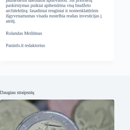
jauniesiems talentams apdovanoti. Šis prioritetų
paskirstymas puikiai apibendrina visą biudžeto
architektūrą: fasadiniai renginiai ir nomenklatūrinis
išgyvenamumas visada nustelbia realias investicijas į
ateitį.
Rolandas Meiliūnas
Paninfo.lt redaktorius
Daugiau straipsnių