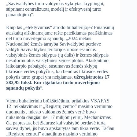
„Savivaldybės turto valdymas vykdytas kryptingai,
stiprinant centralizuotą modelį ir efektyvesnį turto
panaudojimą“.
Kaip tas „efektyvumas“ atrodo buhalterijoje? Finansinių
ataskaitų aiškinamajame rašte pateikiamas paaiškinimas
dėl turto nuvertėjimo sąnaudų: „2024 metais
Nacionalinė žemės tarnyba Savivaldybei perdavė
valdyti Savivaldybės teritorijos ribose esančius
valstybinės žemės sklypus (jų dalis) ir žemės sklypais
nesuformuotus valstybinės žemės plotus. Ataskaitinio
laikotarpio pabaigoje, susumavus žemės sklypų
tikrosios vertės pokyčius, kai bendras tikrosios vertės
pokytis turto grupei yra neigiamas,
užregistruotas 17
282,95 tūkst. Eur ilgalaikio turto nuvertėjimo
sąnaudų pokytis
“.
Vienu buhalteriniu brūkštelėjimu, pritaikius VSAFAS
12 reikalavimus ir „Registrų centro” masinio vertinimo
duomenis
, miesto valdomos žemės vertė buvo
nukainota daugiau nei 17 milijonų eurų. Mechanizmas
čia paprastas, bet žiaurus: kai valstybė perdavė turtą
savivaldybei, jis buvo apskaitytas tam tikra verte. Tačiau
„Registrų centrui” atnaujinus masinio vertinimo