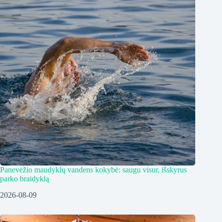
Panevėžio maudyklų vandens kokybė: saugu visur, išskyrus
parko braidyklą
2026-08-09