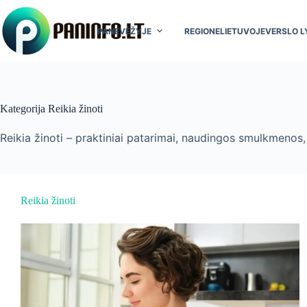
Skip
to
content
PANEVĖŽYJE
REGIONE
LIETUVOJE
VERSLO L
Kategorija
Reikia žinoti
Reikia žinoti – praktiniai patarimai, naudingos smulkmenos
Reikia žinoti