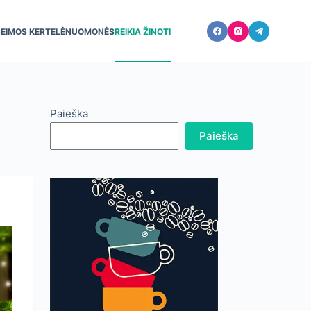
ŠEIMOS KERTELĖ
NUOMONĖS
REIKIA ŽINOTI
Paieška
Paieška