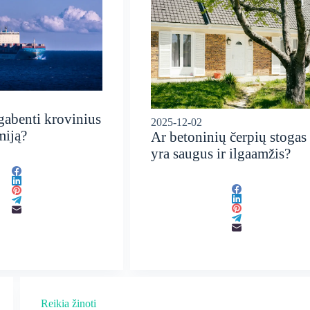
gabenti krovinius
2025-12-02
miją?
Ar betoninių čerpių stogas
yra saugus ir ilgaamžis?
Reikia žinoti