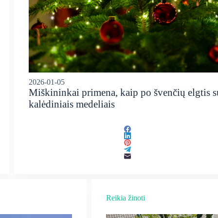
2026-01-05
Miškininkai primena, kaip po švenčių elgtis s
kalėdiniais medeliais
Reikia žinoti