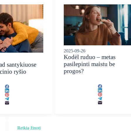
2025-09-26
Kodėl ruduo – metas
pasilepinti maistu be
kad santykiuose
progos?
cinio ryšio
Reikia žinoti