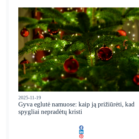
2025-11-19
Gyva eglutė namuose: kaip ją prižiūrėti, kad
spygliai nepradėtų kristi