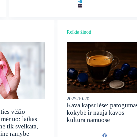
Reikia žinoti
2025-10-20
Kava kapsulėse: patogumas
ties vėžio
kokybė ir nauja kavos
 mėnuo: laikas
kultūra namuose
ne tik sveikata,
nsine ramybe