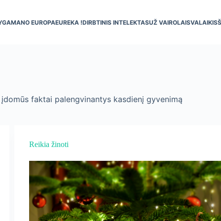
YGA
MANO EUROPA
EUREKA !
DIRBTINIS INTELEKTAS
UŽ VAIRO
LAISVALAIKIS
, įdomūs faktai palengvinantys kasdienį gyvenimą
Reikia žinoti