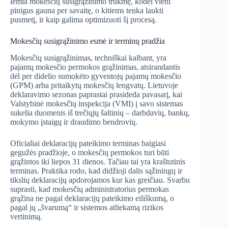
lemia mokesčių susigrąžinimo trukmę, kodėl vieni
pinigus gauna per savaitę, o kitiems tenka laukti
pusmetį, ir kaip galima optimizuoti šį procesą.
Mokesčių susigrąžinimo esmė ir terminų pradžia
Mokesčių susigrąžinimas, techniškai kalbant, yra
pajamų mokesčio permokos grąžinimas, atsirandantis
dėl per didelio sumokėto gyventojų pajamų mokesčio
(GPM) arba pritaikytų mokesčių lengvatų. Lietuvoje
deklaravimo sezonas paprastai prasideda pavasarį, kai
Valstybinė mokesčių inspekcija (VMI) į savo sistemas
sukelia duomenis iš trečiųjų šaltinių – darbdavių, bankų,
mokymo įstaigų ir draudimo bendrovių.
Oficialiai deklaracijų pateikimo terminas baigiasi
gegužės pradžioje, o mokesčių permokos turi būti
grąžintos iki liepos 31 dienos. Tačiau tai yra kraštutinis
terminas. Praktika rodo, kad didžioji dalis sąžiningų ir
tikslių deklaracijų apdorojamos kur kas greičiau. Svarbu
suprasti, kad mokesčių administratorius permokas
grąžina ne pagal deklaracijų pateikimo eiliškumą, o
pagal jų „švarumą“ ir sistemos atliekamą rizikos
vertinimą.