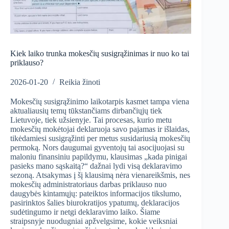
Kiek laiko trunka mokesčių susigrąžinimas ir nuo ko tai
priklauso?
2026-01-20
Reikia žinoti
Mokesčių susigrąžinimo laikotarpis kasmet tampa viena
aktualiausių temų tūkstančiams dirbančiųjų tiek
Lietuvoje, tiek užsienyje. Tai procesas, kurio metu
mokesčių mokėtojai deklaruoja savo pajamas ir išlaidas,
tikėdamiesi susigrąžinti per metus susidariusią mokesčių
permoką. Nors daugumai gyventojų tai asocijuojasi su
maloniu finansiniu papildymu, klausimas „kada pinigai
pasieks mano sąskaitą?“ dažnai lydi visą deklaravimo
sezoną. Atsakymas į šį klausimą nėra vienareikšmis, nes
mokesčių administratoriaus darbas priklauso nuo
daugybės kintamųjų: pateiktos informacijos tikslumo,
pasirinktos šalies biurokratijos ypatumų, deklaracijos
sudėtingumo ir netgi deklaravimo laiko. Šiame
straipsnyje nuodugniai apžvelgsime, kokie veiksniai