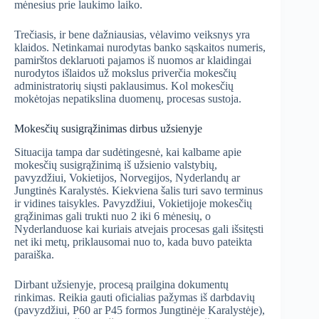
mėnesius prie laukimo laiko.
Trečiasis, ir bene dažniausias, vėlavimo veiksnys yra
klaidos. Netinkamai nurodytas banko sąskaitos numeris,
pamirštos deklaruoti pajamos iš nuomos ar klaidingai
nurodytos išlaidos už mokslus priverčia mokesčių
administratorių siųsti paklausimus. Kol mokesčių
mokėtojas nepatikslina duomenų, procesas sustoja.
Mokesčių susigrąžinimas dirbus užsienyje
Situacija tampa dar sudėtingesnė, kai kalbame apie
mokesčių susigrąžinimą iš užsienio valstybių,
pavyzdžiui, Vokietijos, Norvegijos, Nyderlandų ar
Jungtinės Karalystės. Kiekviena šalis turi savo terminus
ir vidines taisykles. Pavyzdžiui, Vokietijoje mokesčių
grąžinimas gali trukti nuo 2 iki 6 mėnesių, o
Nyderlanduose kai kuriais atvejais procesas gali išsitęsti
net iki metų, priklausomai nuo to, kada buvo pateikta
paraiška.
Dirbant užsienyje, procesą prailgina dokumentų
rinkimas. Reikia gauti oficialias pažymas iš darbdavių
(pavyzdžiui, P60 ar P45 formos Jungtinėje Karalystėje),