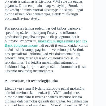
o kartais ir pažymas iš Lietuvos VMI apie čia gautas
pajamas. Duomenų mainai tarp valstybių užtrunka, o
mokesčių administratoriai užsienyje itin skrupulingai
tikrina užsieniečių deklaracijas, siekdami išvengti
piktnaudžiavimo atvejų.
Kai procesas tampa sudėtingas dėl kalbos barjero ar
specifinių užsienio įstatymų išmanymo trūkumo,
profesionali pagalba tampa ne tik patogumu, bet ir
būtinybe. Pavyzdžiui,
mokesčių susigrąžinimas per Tax
Back Solutions įmonę
gali padėti išvengti klaidų, kurios
dažniausiai ir tampa pagrindine vėlavimo priežastimi,
nes specialistai užtikrina, kad visi dokumentai būtų
pateikti laiku, teisingai ir atitiktų konkrečios šalies
reikalavimus. Tai leidžia maksimaliai sutrumpinti
laukimo laiką, kurį kitu atveju užimtų komunikacija su
užsienio mokesčių institucijomis.
Automatizacija ir technologijų įtaka
Lietuva yra viena iš lyderių Europoje pagal mokesčių
administravimo skaitmenizaciją. VMI naudojamos
dirbtinio intelekto ir rizikos analizės sistemos leidžia
didžiąją dalį permokų grąžinti itin greitai. Jei deklaracija
yra tvarkinga, mokesčiai gali būti grąžinti net per 10–14