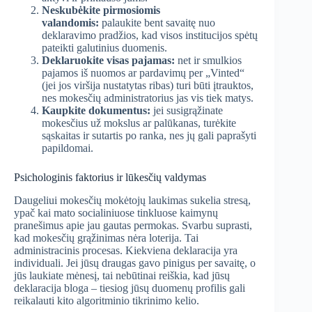
Neskubėkite pirmosiomis
valandomis:
palaukite bent savaitę nuo
deklaravimo pradžios, kad visos institucijos spėtų
pateikti galutinius duomenis.
Deklaruokite visas pajamas:
net ir smulkios
pajamos iš nuomos ar pardavimų per „Vinted“
(jei jos viršija nustatytas ribas) turi būti įtrauktos,
nes mokesčių administratorius jas vis tiek matys.
Kaupkite dokumentus:
jei susigrąžinate
mokesčius už mokslus ar palūkanas, turėkite
sąskaitas ir sutartis po ranka, nes jų gali paprašyti
papildomai.
Psichologinis faktorius ir lūkesčių valdymas
Daugeliui mokesčių mokėtojų laukimas sukelia stresą,
ypač kai mato socialiniuose tinkluose kaimynų
pranešimus apie jau gautas permokas. Svarbu suprasti,
kad mokesčių grąžinimas nėra loterija. Tai
administracinis procesas. Kiekviena deklaracija yra
individuali. Jei jūsų draugas gavo pinigus per savaitę, o
jūs laukiate mėnesį, tai nebūtinai reiškia, kad jūsų
deklaracija bloga – tiesiog jūsų duomenų profilis gali
reikalauti kito algoritminio tikrinimo kelio.