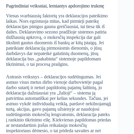
Pagrindiniai veiksniai, lemiantys apdorojimo trukmę
Vienas svarbiausių faktorių yra deklaracijos pateikimo
laikas. Nors egzistuoja mitas, kad pirmieji pateikę
deklaracijas pinigus gauna greičiausiai, tai tiesa tik iš
dalies. Deklaravimo sezono pradžioje sistemos patiria
didžiausią apkrovą, o mokesčių inspekcija dar gali
tikslinti gautus duomenis iš bankų ar kitų įstaigų. Jei
pateikiate deklaraciją pirmosiomis dienomis, o jūsų
darbdavys dar nepateikė galutinių duomenų, jūsų
deklaracija bus „pakabinta“ sistemoje papildomam
tikrinimui, o tai procesą prailgins.
Antrasis veiksnys – deklaracijos sudėtingumas. Jei
asmuo visus metus dirbo vienoje darbovietėje pagal
darbo sutartį ir neturi papildomų pajamų šaltinių, jo
deklaracija dažniausiai yra „žalioji“ – sistema ją
patvirtina automatiškai per kelias sekundes. Tačiau, jei
asmuo vykdė individualią veiklą, pardavė nekilnojamąjį
turtą, akcijas, gavo pajamų užsienyje ar naudojosi
sudėtingomis mokesčių lengvatomis, deklaracija pateks
į rankinio tikrinimo eilę. Kiekvienas papildomas priedas
ar nestandartinis įrašas reikalauja mokesčių
inspektoriaus dėmesio, o tai prideda savaites ar net