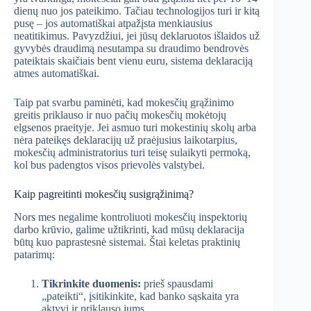
dienų nuo jos pateikimo. Tačiau technologijos turi ir kitą
pusę – jos automatiškai atpažįsta menkiausius
neatitikimus. Pavyzdžiui, jei jūsų deklaruotos išlaidos už
gyvybės draudimą nesutampa su draudimo bendrovės
pateiktais skaičiais bent vienu euru, sistema deklaraciją
atmes automatiškai.
Taip pat svarbu paminėti, kad mokesčių grąžinimo
greitis priklauso ir nuo pačių mokesčių mokėtojų
elgsenos praeityje. Jei asmuo turi mokestinių skolų arba
nėra pateikęs deklaracijų už praėjusius laikotarpius,
mokesčių administratorius turi teisę sulaikyti permoką,
kol bus padengtos visos prievolės valstybei.
Kaip pagreitinti mokesčių susigrąžinimą?
Nors mes negalime kontroliuoti mokesčių inspektorių
darbo krūvio, galime užtikrinti, kad mūsų deklaracija
būtų kuo paprastesnė sistemai. Štai keletas praktinių
patarimų:
Tikrinkite duomenis:
prieš spausdami
„pateikti“, įsitikinkite, kad banko sąskaita yra
aktyvi ir priklauso jums.