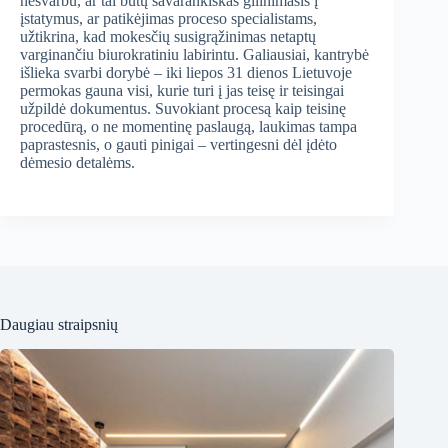
nesvarbu, ar tai būtų savarankiškas gilinimasis į
įstatymus, ar patikėjimas proceso specialistams,
užtikrina, kad mokesčių susigrąžinimas netaptų
varginančiu biurokratiniu labirintu. Galiausiai, kantrybė
išlieka svarbi dorybė – iki liepos 31 dienos Lietuvoje
permokas gauna visi, kurie turi į jas teisę ir teisingai
užpildė dokumentus. Suvokiant procesą kaip teisinę
procedūrą, o ne momentinę paslaugą, laukimas tampa
paprastesnis, o gauti pinigai – vertingesni dėl įdėto
dėmesio detalėms.
Daugiau straipsnių