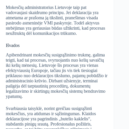
Mokesčių administratorius Lietuvoje taip pat
vadovaujasi skaidrumo principu. Jei deklaracija yra
atmetama ar prašoma ją tikslinti, pranešimas visada
pasirodo asmeninėje VMI paskyroje. Todėl aktyvus
stebėjimas yra geriausias būdas užtikrinti, kad procesas
neužtruktų dėl komunikacijos trūkumo.
Išvados
Apibendrinant mokesčių susigrąžinimo trukmę, galima
teigti, kad tai procesas, svyruojantis nuo kelių savaičių
iki kelių mėnesių. Lietuvoje šis procesas yra vienas
efektyviausių Europoje, tačiau jis vis tiek tiesiogiai
priklauso nuo deklaracijos tikslumo, pajamų pobūdžio ir
administracinio krūvio. Dirbant užsienyje, terminai
pailgėja dėl tarptautinių procedūrų, dokumentų
legalizavimo ir skirtingų mokesčių sistemų bendravimo
ypatumų.
Svarbiausia taisyklė, norint greičiau susigrąžinti
mokesčius, yra atidumas ir sąžiningumas. Klaidos
deklaracijose yra pagrindinis „butelio kaklelis“,
stabdantis pinigų srautą. Profesionalus požiūris,