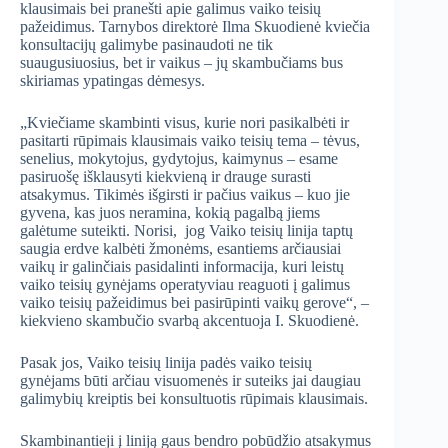
klausimais bei pranešti apie galimus vaiko teisių
pažeidimus. Tarnybos direktorė Ilma Skuodienė kviečia
konsultacijų galimybe pasinaudoti ne tik
suaugusiuosius, bet ir vaikus – jų skambučiams bus
skiriamas ypatingas dėmesys.
„Kviečiame skambinti visus, kurie nori pasikalbėti ir
pasitarti rūpimais klausimais vaiko teisių tema – tėvus,
senelius, mokytojus, gydytojus, kaimynus – esame
pasiruošę išklausyti kiekvieną ir drauge surasti
atsakymus. Tikimės išgirsti ir pačius vaikus – kuo jie
gyvena, kas juos neramina, kokią pagalbą jiems
galėtume suteikti. Norisi, jog Vaiko teisių linija taptų
saugia erdve kalbėti žmonėms, esantiems arčiausiai
vaikų ir galinčiais pasidalinti informacija, kuri leistų
vaiko teisių gynėjams operatyviau reaguoti į galimus
vaiko teisių pažeidimus bei pasirūpinti vaikų gerove“, –
kiekvieno skambučio svarbą akcentuoja I. Skuodienė.
Pasak jos, Vaiko teisių linija padės vaiko teisių
gynėjams būti arčiau visuomenės ir suteiks jai daugiau
galimybių kreiptis bei konsultuotis rūpimais klausimais.
Skambinantieji į liniją gaus bendro pobūdžio atsakymus