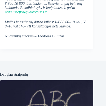
8 800 10 800,
bus teikiamos lietuvių, anglų bei rusų
kalbomis. Pokalbiai vyks
ir kreipiantis el. paštu
konsultacijos@vaikoteises.lt
.
Linijos konsultantų darbo laikas: I
–
IV
8.00
–
19 val.; V
8
–
18 val.; VI
–
VII konsultacijos neteikiamos.
Nuotraukų autorius – Teodoras Biliūnas
Daugiau straipsnių