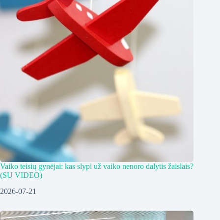
Vaiko teisių gynėjai: kas slypi už vaiko nenoro dalytis žaislais?
(SU VIDEO)
2026-07-21