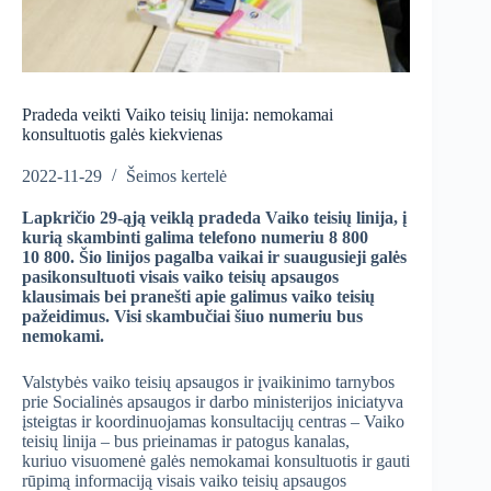
Pradeda veikti Vaiko teisių linija: nemokamai
konsultuotis galės kiekvienas
2022-11-29
Šeimos kertelė
Lapkričio 29-ąją veiklą pradeda Vaiko teisių linija, į
kurią skambinti galima telefono numeriu
8 800
10 800. Šio linijos pagalba vaikai ir suaugusieji galės
pasikonsultuoti visais vaiko teisių apsaugos
klausimais bei pranešti apie galimus vaiko teisių
pažeidimus. Visi skambučiai šiuo numeriu bus
nemokami.
Valstybės vaiko teisių apsaugos ir įvaikinimo tarnybos
prie Socialinės apsaugos ir darbo ministerijos iniciatyva
įsteigtas ir koordinuojamas konsultacijų centras – Vaiko
teisių linija – bus prieinamas ir patogus kanalas,
kuriuo visuomenė galės nemokamai konsultuotis ir gauti
rūpimą informaciją visais vaiko teisių apsaugos