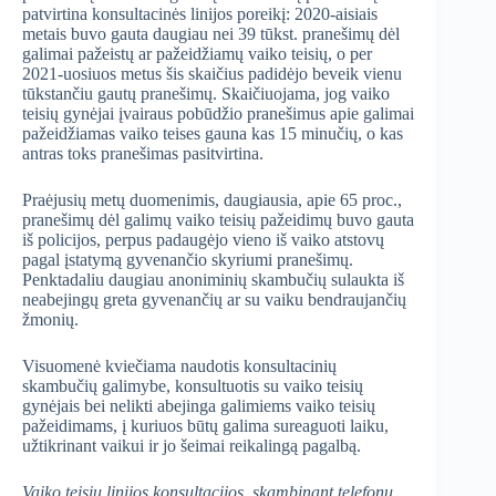
patvirtina konsultacinės linijos poreikį: 2020-aisiais
metais buvo gauta daugiau nei 39 tūkst. pranešimų dėl
galimai pažeistų ar pažeidžiamų vaiko teisių, o per
2021-uosiuos metus šis skaičius padidėjo beveik vienu
tūkstančiu gautų pranešimų. Skaičiuojama, jog vaiko
teisių gynėjai įvairaus pobūdžio pranešimus apie galimai
pažeidžiamas vaiko teises gauna kas 15 minučių, o kas
antras toks pranešimas pasitvirtina.
Praėjusių metų duomenimis, daugiausia, apie 65 proc.,
pranešimų dėl galimų vaiko teisių pažeidimų buvo gauta
iš policijos, perpus padaugėjo vieno iš vaiko atstovų
pagal įstatymą gyvenančio skyriumi pranešimų.
Penktadaliu daugiau anoniminių skambučių sulaukta iš
neabejingų greta gyvenančių ar su vaiku bendraujančių
žmonių.
Visuomenė kviečiama naudotis konsultacinių
skambučių galimybe, konsultuotis su vaiko teisių
gynėjais bei nelikti abejinga galimiems vaiko teisių
pažeidimams, į kuriuos būtų galima sureaguoti laiku,
užtikrinant vaikui ir jo šeimai reikalingą pagalbą.
Vaiko teisių linijos konsultacijos, skambinant telefonu