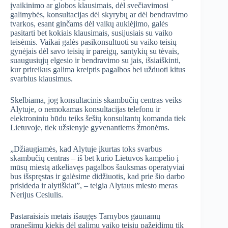
įvaikinimo ar globos klausimais, dėl svečiavimosi
galimybės, konsultacijas dėl skyrybų ar dėl bendravimo
tvarkos, esant ginčams dėl vaikų auklėjimo, galės
pasitarti bet kokiais klausimais, susijusiais su vaiko
teisėmis. Vaikai galės pasikonsultuoti su vaiko teisių
gynėjais dėl savo teisių ir pareigų, santykių su tėvais,
suaugusiųjų elgesio ir bendravimo su jais, išsiaiškinti,
kur prireikus galima kreiptis pagalbos bei užduoti kitus
svarbius klausimus.
Skelbiama, jog konsultacinis skambučių centras veiks
Alytuje, o nemokamas konsultacijas telefonu ir
elektroniniu būdu teiks šešių konsultantų komanda tiek
Lietuvoje, tiek užsienyje gyvenantiems žmonėms.
„Džiaugiamės, kad Alytuje įkurtas toks svarbus
skambučių centras – iš bet kurio Lietuvos kampelio į
mūsų miestą atkeliavęs pagalbos šauksmas operatyviai
bus išspręstas ir galėsime didžiuotis, kad prie šio darbo
prisideda ir alytiškiai”, – teigia Alytaus miesto meras
Nerijus Cesiulis.
Pastaraisiais metais išaugęs Tarnybos gaunamų
pranešimų kiekis dėl galimų vaiko teisių pažeidimų tik