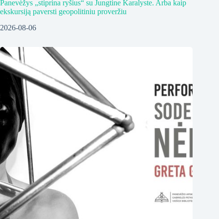
Panevėžys „stiprina ryšius“ su Jungtine Karalyste. Arba kaip
ekskursiją paversti geopolitiniu proveržiu
2026-08-06