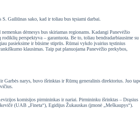
. Gailiūnas sako, kad ir toliau bus tęsiami darbai.
ėl nemenkas dėmesys bus skiriamas regionams. Kadangi Panevėžio
rodiklių perspektyva – garantuota. Be to, toliau bendradarbiausime su
au pasieksime ir būsime stiprūs. Rūmai vykdo įvairius tęstinius
varankiškumo klausimas. Taip pat planuojama Panevėžio prekybos,
r Garbės narys, buvo išrinktas ir Rūmų generalinis direktorius. Juo tap
ičius.
evizijos komisijos pirmininkas ir nariai. Pirmininku išrinktas – Drąsius
Paškevičė (UAB „Fineta“), Egidijus Žukauskas (įmonė „Meškaupys“).