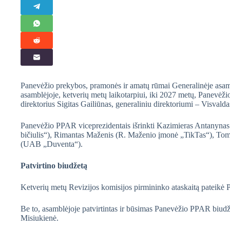
Panevėžio prekybos, pramonės ir amatų rūmai Generalinėje asamb
asamblėjoje, ketverių metų laikotarpiui, iki 2027 metų, Panevėž
direktorius Sigitas Gailiūnas, generaliniu direktoriumi – Visvald
Panevėžio PPAR viceprezidentais išrinkti Kazimieras Antanyna
bičiulis“), Rimantas Maženis (R. Maženio įmonė „TikTas“), To
(UAB „Duventa“).
Patvirtino biudžetą
Ketverių metų Revizijos komisijos pirmininko ataskaitą pateikė
Be to, asamblėjoje patvirtintas ir būsimas Panevėžio PPAR biudž
Misiukienė.