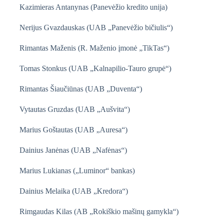
Kazimieras Antanynas (Panevėžio kredito unija)
Nerijus Gvazdauskas (UAB „Panevėžio bičiulis“)
Rimantas Maženis (R. Maženio įmonė „TikTas“)
Tomas Stonkus (UAB „Kalnapilio-Tauro grupė“)
Rimantas Šiaučiūnas (UAB „Duventa“)
Vytautas Gruzdas (UAB „Aušvita“)
Marius Goštautas (UAB „Auresa“)
Dainius Janėnas (UAB „Nafėnas“)
Marius Lukianas („Luminor“ bankas)
Dainius Melaika (UAB „Kredora“)
Rimgaudas Kilas (AB „Rokiškio mašinų gamykla“)