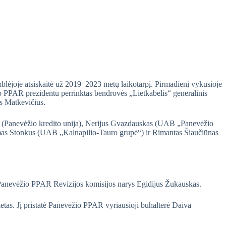
lėjoje atsiskaitė už 2019–2023 metų laikotarpį. Pirmadienį vykusioje
io PPAR prezidentu perrinktas bendrovės „Lietkabelis“ generalinis
as Matkevičius.
s (Panevėžio kredito unija), Nerijus Gvazdauskas (UAB „Panevėžio
mas Stonkus (UAB „Kalnapilio-Tauro grupė“) ir Rimantas Šiaučiūnas
 Panevėžio PPAR Revizijos komisijos narys Egidijus Žukauskas.
etas. Jį pristatė Panevėžio PPAR vyriausioji buhalterė Daiva