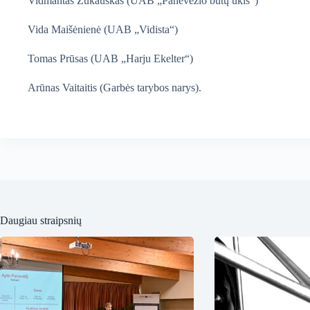
Vidmantas Žukauskas (UAB „Panevėžio butų ūkis“)
Vida Maišėnienė (UAB „Vidista“)
Tomas Prūsas (UAB „Harju Ekelter“)
Arūnas Vaitaitis (Garbės tarybos narys).
Daugiau straipsnių