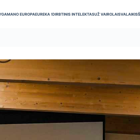
YGA
MANO EUROPA
EUREKA !
DIRBTINIS INTELEKTAS
UŽ VAIRO
LAISVALAIKIS