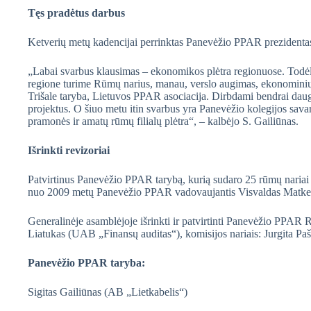
Tęs pradėtus darbus
Ketverių metų kadencijai perrinktas Panevėžio PPAR prezidentas S
„Labai svarbus klausimas – ekonomikos plėtra regionuose. Tod
regione turime Rūmų narius, manau, verslo augimas, ekonominių 
Trišale taryba, Lietuvos PPAR asociacija. Dirbdami bendrai daugi
projektus. O šiuo metu itin svarbus yra Panevėžio kolegijos sa
pramonės ir amatų rūmų filialų plėtra“, – kalbėjo S. Gailiūnas.
Išrinkti revizoriai
Patvirtinus Panevėžio PPAR tarybą, kurią sudaro 25 rūmų nariai i
nuo 2009 metų Panevėžio PPAR vadovaujantis Visvaldas Matkev
Generalinėje asamblėjoje išrinkti ir patvirtinti Panevėžio PPAR R
Liatukas (UAB „Finansų auditas“), komisijos nariais: Jurgita 
Panevėžio PPAR taryba:
Sigitas Gailiūnas (AB „Lietkabelis“)