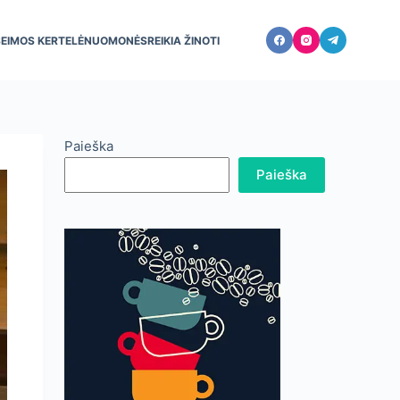
ŠEIMOS KERTELĖ
NUOMONĖS
REIKIA ŽINOTI
Paieška
Paieška