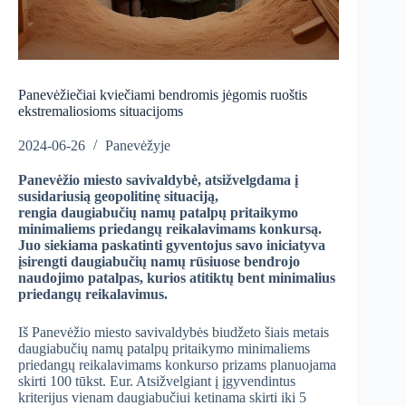
Panevėžiečiai kviečiami bendromis jėgomis ruoštis
ekstremaliosioms situacijoms
2024-06-26
Panevėžyje
Panevėžio miesto savivaldybė, atsižvelgdama į
susidariusią geopolitinę situaciją,
rengia
daugiabučių namų patalpų pritaikymo
minimaliems priedangų reikalavimams konkursą.
Juo siekiama paskatinti gyventojus savo iniciatyva
įsirengti daugiabučių namų rūsiuose bendrojo
naudojimo patalpas, kurios atitiktų bent minimalius
priedangų reikalavimus.
Iš Panevėžio miesto savivaldybės biudžeto šiais metais
daugiabučių namų patalpų pritaikymo minimaliems
priedangų reikalavimams konkurso prizams planuojama
skirti 100 tūkst. Eur. Atsižvelgiant į įgyvendintus
kriterijus vienam daugiabučiui ketinama skirti iki 5