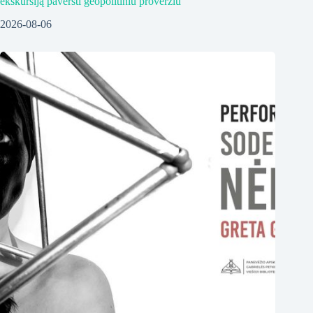
ekskursiją paversti geopolitiniu proveržiu
2026-08-06