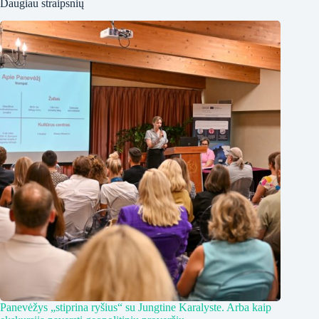
Daugiau straipsnių
Panevėžys „stiprina ryšius“ su Jungtine Karalyste. Arba kaip