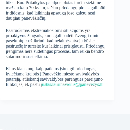
tūkst. Eur. Pritaikytos patalpos plotas turėtų siekti ne
mažiau kaip 30 kv. m, tačiau priedangų plotas gali būti
ir didesnis, kad laikinąją apsaugą jose galėtų rasti
daugiau panevėžiečių.
Pasiruošimas ekstremaliosioms situacijoms yra
proaktyvus žingsnis, kuris gali padėti išvengti rimtų
pasekmių ir užtikrinti, kad nelaimės atveju būsite
pasiruošę ir turėsite kur laikinai prisiglausti. Priedangų
įrengimas nėra sudėtingas procesas, tam reikia bendro
sutarimo ir susitelkimo.
Kilus klausimų, kaip patiems įsirengti priedangas,
kviečiame kreiptis į Panevėžio miesto savivaldybės
patarėją, atliekantį savivaldybės parengties pareigūno
funkcijas, el. paštu
justas.laurinavicius@panevezys.lt
.