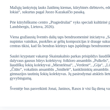
Mažųjų lankytojų lauks žaidimų kiemas, kūrybinės dirbtuvės, edu
lokiai“, sukurtas pagal Juozo Kazakaičio pasaką.
Prie kūrybiškumo centro „Pragiedruliai“ vyks speciali kultūrinė 
Landsbergis, Lietuva, 2026).
Viena gražiausių šventės dalių taps bendruomeninė iniciatyva „Sau
nupintus vainikus, puokštes ar gėlių kompozicijas ir drauge suku
centras tikisi, kad šis bendras kūrinys taps įspūdingu bendruom
Saulei krypstant vakarop Skaistakalnio parkas prisipildys liaudi
dalyvaus gausus būrys kolektyvų: folkloro ansamblis „Pulkelis“,
liaudiškų šokių kolektyvai „Miestelėnai“, „Verdenė“, „Gija“, „L
„Čiūto“, vokalinis ansamblis „Smiltelė“, kanklininkių ansamblis
gimnazijos tautinių šokių kolektyvas. Jų pasirodymai atskleis liet
gyvybingumą.
Šventėje bus pasveikinti Jonai, Janinos, Rasos ir visi šią dieną 