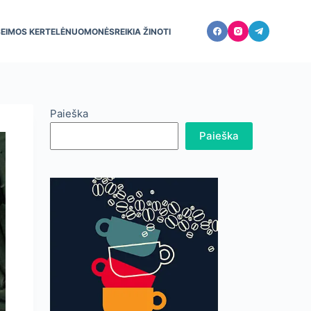
ŠEIMOS KERTELĖ
NUOMONĖS
REIKIA ŽINOTI
Paieška
Paieška