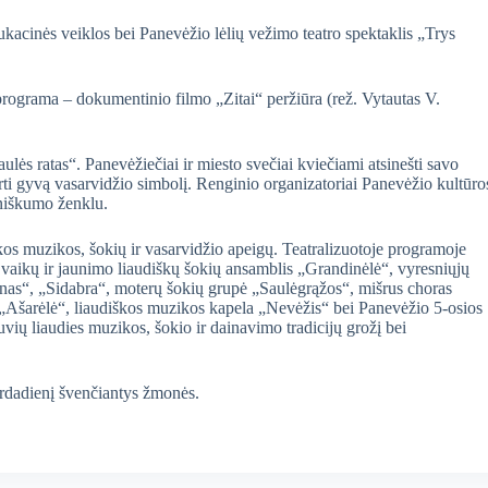
kacinės veiklos bei Panevėžio lėlių vežimo teatro spektaklis „Trys
programa – dokumentinio filmo „Zitai“ peržiūra (rež. Vytautas V.
lės ratas“. Panevėžiečiai ir miesto svečiai kviečiami atsinešti savo
rti gyvą vasarvidžio simbolį. Renginio organizatoriai Panevėžio kultūro
eniškumo ženklu.
škos muzikos, šokių ir vasarvidžio apeigų. Teatralizuotoje programoje
 vaikų ir jaunimo liaudiškų šokių ansamblis „Grandinėlė“, vyresniųjų
inas“, „Sidabra“, moterų šokių grupė „Saulėgrąžos“, mišrus choras
 „Ašarėlė“, liaudiškos muzikos kapela „Nevėžis“ bei Panevėžio 5-osios
uvių liaudies muzikos, šokio ir dainavimo tradicijų grožį bei
vardadienį švenčiantys žmonės.