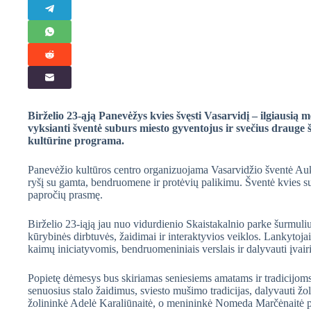
Birželio 23-ąją Panevėžys kvies švęsti Vasarvidį – ilgiausią 
vyksianti šventė suburs miesto gyventojus ir svečius drauge šv
kultūrine programa.
Panevėžio kultūros centro organizuojama Vasarvidžio šventė Aukš
ryšį su gamta, bendruomene ir protėvių palikimu. Šventė kvies sus
papročių prasmę.
Birželio 23-iąją jau nuo vidurdienio Skaistakalnio parke šurmul
kūrybinės dirbtuvės, žaidimai ir interaktyvios veiklos. Lankytoj
kaimų iniciatyvomis, bendruomeniniais verslais ir dalyvauti įvair
Popietę dėmesys bus skiriamas seniesiems amatams ir tradicijoms.
senuosius stalo žaidimus, sviesto mušimo tradicijas, dalyvauti žo
žolininkė Adelė Karaliūnaitė, o menininkė Nomeda Marčėnaitė p