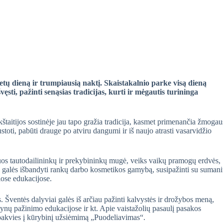
metų dieną ir trumpiausią naktį. Skaistakalnio parke visą dieną
ęsti, pažinti senąsias tradicijas, kurti ir mėgautis turininga
taitijos sostinėje jau tapo gražia tradicija, kasmet primenančia žmogau
toti, pabūti drauge po atviru dangumi ir iš naujo atrasti vasarvidžio
iuos tautodailininkų ir prekybininkų mugė, veiks vaikų pramogų erdvės,
ai galės išbandyti rankų darbo kosmetikos gamybą, susipažinti su suman
iose edukacijose.
 Šventės dalyviai galės iš arčiau pažinti kalvystės ir drožybos meną,
lynų pažinimo edukacijose ir kt. Apie vaistažolių pasaulį pasakos
akvies į kūrybinį užsiėmimą „Puodeliavimas“.