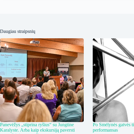
Daugiau straipsnių
Panevėžys „stiprina ryšius“ su Jungtine
Po Smėlynės gatvės ti
Karalyste. Arba kaip ekskursiją paversti
performansas