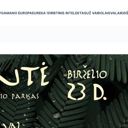
YGA
MANO EUROPA
EUREKA !
DIRBTINIS INTELEKTAS
UŽ VAIRO
LAISVALAIKIS