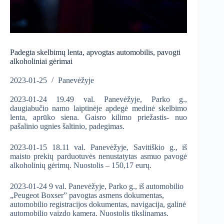
Padegta skelbimų lenta, apvogtas automobilis, pavogti
alkoholiniai gėrimai
2023-01-25
Panevėžyje
2023-01-24 19.49 val. Panevėžyje, Parko g.,
daugiabučio namo laiptinėje apdegė medinė skelbimo
lenta, aprūko siena. Gaisro kilimo priežastis- nuo
pašalinio ugnies šaltinio, padegimas.
2023-01-15 18.11 val. Panevėžyje, Savitiškio g., iš
maisto prekių parduotuvės nenustatytas asmuo pavogė
alkoholinių gėrimų. Nuostolis – 150,17 eurų.
2023-01-24 9 val. Panevėžyje, Parko g., iš automobilio
„Peugeot Boxser” pavogtas asmens dokumentas,
automobilio registracijos dokumentas, navigacija, galinė
automobilio vaizdo kamera. Nuostolis tikslinamas.