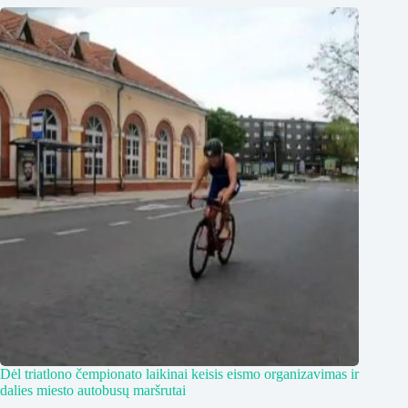
Dėl triatlono čempionato laikinai keisis eismo organizavimas ir
dalies miesto autobusų maršrutai