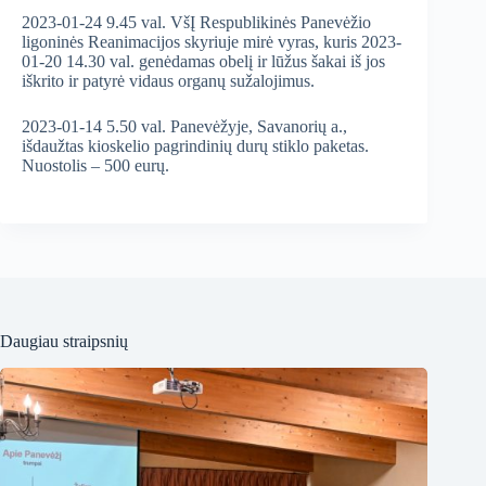
2023-01-24 9.45
val. VšĮ Respublikinės Panevėžio
ligoninės Reanimacijos skyriuje mirė vyras, kuris 2023-
01-20 14.30 val.
genėdamas obelį ir lūžus šakai iš jos
iškrito ir patyrė vidaus organų sužalojimus.
2023-01-14 5.50 val. Panevėžyje, Savanorių a.,
išdaužtas kioskelio pagrindinių durų stiklo paketas.
Nuostolis – 500 eurų.
Daugiau straipsnių