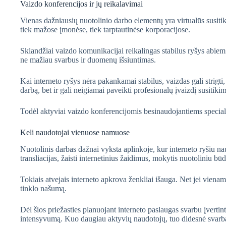
Vaizdo konferencijos ir jų reikalavimai
Vienas dažniausių nuotolinio darbo elementų yra virtualūs susit
tiek mažose įmonėse, tiek tarptautinėse korporacijose.
Sklandžiai vaizdo komunikacijai reikalingas stabilus ryšys abiem 
ne mažiau svarbus ir duomenų išsiuntimas.
Kai interneto ryšys nėra pakankamai stabilus, vaizdas gali strigti
darbą, bet ir gali neigiamai paveikti profesionalų įvaizdį susitiki
Todėl aktyviai vaizdo konferencijomis besinaudojantiems speciali
Keli naudotojai vienuose namuose
Nuotolinis darbas dažnai vyksta aplinkoje, kur interneto ryšiu n
transliacijas, žaisti internetinius žaidimus, mokytis nuotoliniu 
Tokiais atvejais interneto apkrova ženkliai išauga. Net jei viena
tinklo našumą.
Dėl šios priežasties planuojant interneto paslaugas svarbu įvertin
intensyvumą. Kuo daugiau aktyvių naudotojų, tuo didesnė svarba t