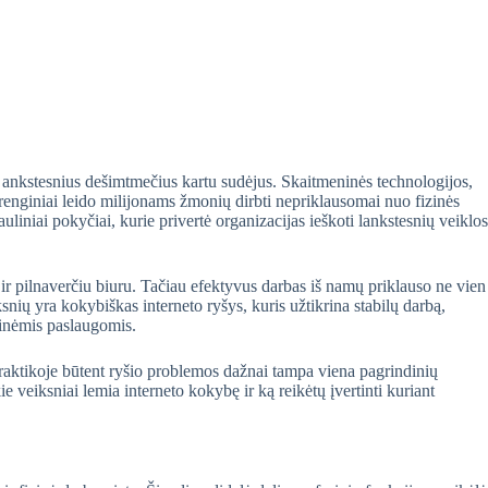
is ankstesnius dešimtmečius kartu sudėjus. Skaitmeninės technologijos,
renginiai leido milijonams žmonių dirbti nepriklausomai nuo fizinės
liniai pokyčiai, kurie privertė organizacijas ieškoti lankstesnių veiklos
t ir pilnaverčiu biuru. Tačiau efektyvus darbas iš namų priklauso ne vien
nių yra kokybiškas interneto ryšys, kuris užtikrina stabilų darbą,
ninėmis paslaugomis.
raktikoje būtent ryšio problemos dažnai tampa viena pagrindinių
ie veiksniai lemia interneto kokybę ir ką reikėtų įvertinti kuriant