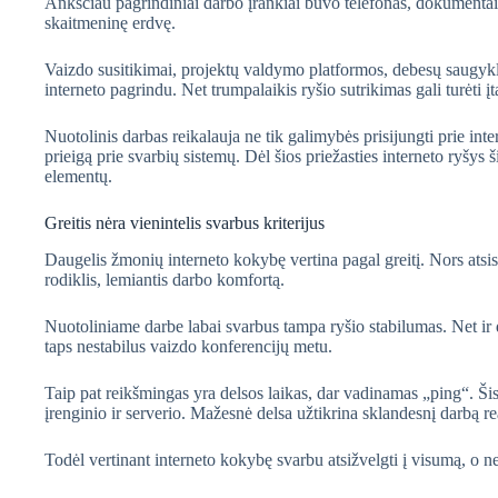
Anksčiau pagrindiniai darbo įrankiai buvo telefonas, dokumentai ir
skaitmeninę erdvę.
Vaizdo susitikimai, projektų valdymo platformos, debesų saugykl
interneto pagrindu. Net trumpalaikis ryšio sutrikimas gali turėti
Nuotolinis darbas reikalauja ne tik galimybės prisijungti prie int
prieigą prie svarbių sistemų. Dėl šios priežasties interneto ryšys
elementų.
Greitis nėra vienintelis svarbus kriterijus
Daugelis žmonių interneto kokybę vertina pagal greitį. Nors atsisiu
rodiklis, lemiantis darbo komfortą.
Nuotoliniame darbe labai svarbus tampa ryšio stabilumas. Net ir di
taps nestabilus vaizdo konferencijų metu.
Taip pat reikšmingas yra delsos laikas, dar vadinamas „ping“. Šis
įrenginio ir serverio. Mažesnė delsa užtikrina sklandesnį darbą re
Todėl vertinant interneto kokybę svarbu atsižvelgti į visumą, o n