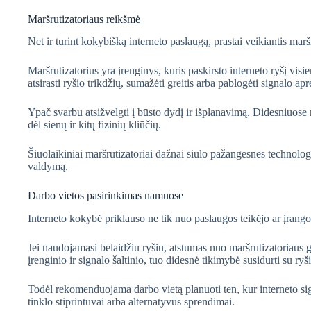
Maršrutizatoriaus reikšmė
Net ir turint kokybišką interneto paslaugą, prastai veikiantis maršr
Maršrutizatorius yra įrenginys, kuris paskirsto interneto ryšį vis
atsirasti ryšio trikdžių, sumažėti greitis arba pablogėti signalo apr
Ypač svarbu atsižvelgti į būsto dydį ir išplanavimą. Didesniuose 
dėl sienų ir kitų fizinių kliūčių.
Šiuolaikiniai maršrutizatoriai dažnai siūlo pažangesnes technologij
valdymą.
Darbo vietos pasirinkimas namuose
Interneto kokybė priklauso ne tik nuo paslaugos teikėjo ar įrango
Jei naudojamasi belaidžiu ryšiu, atstumas nuo maršrutizatoriaus ga
įrenginio ir signalo šaltinio, tuo didesnė tikimybė susidurti su r
Todėl rekomenduojama darbo vietą planuoti ten, kur interneto sign
tinklo stiprintuvai arba alternatyvūs sprendimai.