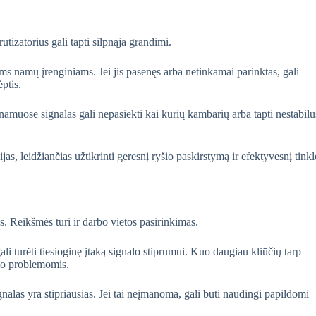
utizatorius gali tapti silpnąja grandimi.
iems namų įrenginiams. Jei jis pasenęs arba netinkamai parinktas, gali
ėptis.
namuose signalas gali nepasiekti kai kurių kambarių arba tapti nestabilu
as, leidžiančias užtikrinti geresnį ryšio paskirstymą ir efektyvesnį tinkl
s. Reikšmės turi ir darbo vietos pasirinkimas.
li turėti tiesioginę įtaką signalo stiprumui. Kuo daugiau kliūčių tarp
yšio problemomis.
alas yra stipriausias. Jei tai neįmanoma, gali būti naudingi papildomi