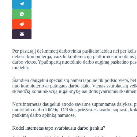
Per pastarąjį dešimtmetį darbo rinka pasikeitė labiau nei per kel
debesų kompiuterija, vaizdo konferencijų platformos ir mobilūs į
darbo vietos. Ypač spartų nuotolinio darbo augimą paskatino pasau
modelių.
Šiandien daugeliui specialistų namai tapo ne tik poilsio vieta, be
nuo kompiuterio ar patogaus darbo stalo. Vienas svarbiausių veiks
sklandžią komunikaciją ir galimybę naudotis įvairiomis skaitme
Nors internetas daugeliui atrodo savaime suprantamas dalykas, p
nuotolinio darbo kliūčių. Dėl šios priežasties svarbu suprasti, kok
patikimą darbo aplinką namuose.
Kodėl internetas tapo svarbiausiu darbo įrankiu?