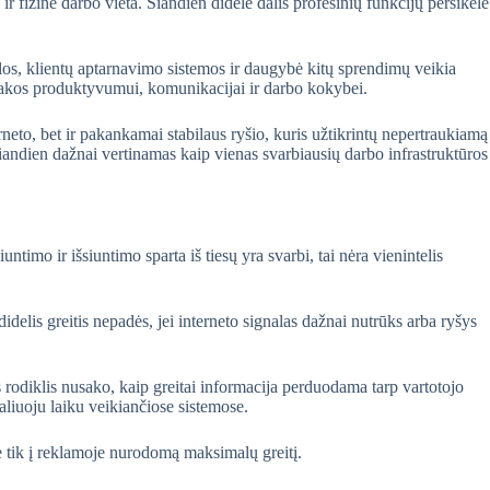
 fizinė darbo vieta. Šiandien didelė dalis profesinių funkcijų persikėlė
os, klientų aptarnavimo sistemos ir daugybė kitų sprendimų veikia
 įtakos produktyvumui, komunikacijai ir darbo kokybei.
erneto, bet ir pakankamai stabilaus ryšio, kuris užtikrintų nepertraukiamą
 šiandien dažnai vertinamas kaip vienas svarbiausių darbo infrastruktūros
ntimo ir išsiuntimo sparta iš tiesų yra svarbi, tai nėra vienintelis
delis greitis nepadės, jei interneto signalas dažnai nutrūks arba ryšys
 rodiklis nusako, kaip greitai informacija perduodama tarp vartotojo
aliuoju laiku veikiančiose sistemose.
e tik į reklamoje nurodomą maksimalų greitį.