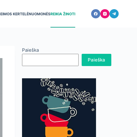
ŠEIMOS KERTELĖ
NUOMONĖS
REIKIA ŽINOTI
Paieška
Paieška