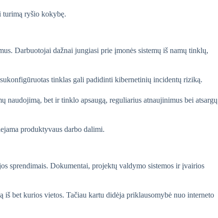
i turimą ryšio kokybę.
imus. Darbuotojai dažnai jungiasi prie įmonės sistemų iš namų tinklų,
sukonfigūruotas tinklas gali padidinti kibernetinių incidentų riziką.
ų naudojimą, bet ir tinklo apsaugą, reguliarius atnaujinimus bei atsargų
siejama produktyvaus darbo dalimi.
jos sprendimais. Dokumentai, projektų valdymo sistemos ir įvairios
ją iš bet kurios vietos. Tačiau kartu didėja priklausomybė nuo interneto