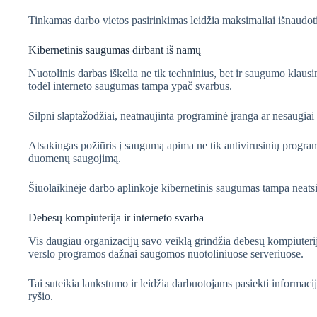
Tinkamas darbo vietos pasirinkimas leidžia maksimaliai išnaudot
Kibernetinis saugumas dirbant iš namų
Nuotolinis darbas iškelia ne tik techninius, bet ir saugumo klaus
todėl interneto saugumas tampa ypač svarbus.
Silpni slaptažodžiai, neatnaujinta programinė įranga ar nesaugiai 
Atsakingas požiūris į saugumą apima ne tik antivirusinių program
duomenų saugojimą.
Šiuolaikinėje darbo aplinkoje kibernetinis saugumas tampa neat
Debesų kompiuterija ir interneto svarba
Vis daugiau organizacijų savo veiklą grindžia debesų kompiuteri
verslo programos dažnai saugomos nuotoliniuose serveriuose.
Tai suteikia lankstumo ir leidžia darbuotojams pasiekti informaci
ryšio.