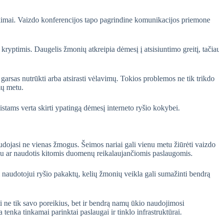
ikimai. Vaizdo konferencijos tapo pagrindine komunikacijos priemone
kryptimis. Daugelis žmonių atkreipia dėmesį į atsisiuntimo greitį, tačia
, garsas nutrūkti arba atsirasti vėlavimų. Tokios problemos ne tik trikdo
mų metu.
stams verta skirti ypatingą dėmesį interneto ryšio kokybei.
audojasi ne vienas žmogus. Šeimos nariai gali vienu metu žiūrėti vaizdo
būdu ar naudotis kitomis duomenų reikalaujančiomis paslaugomis.
m naudotojui ryšio pakaktų, kelių žmonių veikla gali sumažinti bendrą
ti ne tik savo poreikius, bet ir bendrą namų ūkio naudojimosi
enka tinkamai parinktai paslaugai ir tinklo infrastruktūrai.