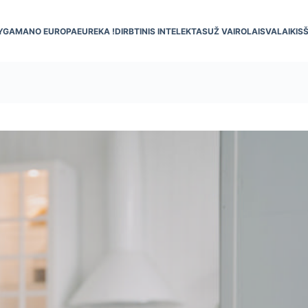
YGA
MANO EUROPA
EUREKA !
DIRBTINIS INTELEKTAS
UŽ VAIRO
LAISVALAIKIS