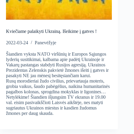
Kviečiame palaikyti Ukrainą. Išeikime į gatves !
2022-03-24
Panevėžyje
Šiandien vyksta NATO viršūnių ir Europos Sąjungos
lyderių susitikimai, kalbama apie padėtį Ukrainoje ir
Vakarų pastangas stabdyti Rusijos agresiją. Ukrainos
Prezidentas Zelenskis pakvietė žmones išeiti į gatves ir
pasakyti NE jau mėnesį besitęsiančiam karui.
Rusų morodieriai žudo civilius, prievartauja moteris,
grobia vaikus, šaudo pabėgėlius, naikina humanitarinės
pagalbos kolonas, sprogdina mokyklas ir ligonines…
Netylėkime! Šiandien išjungsim TV ekranus ir 19.00
val. eisim pasivaikščioti Laisvės aikštėje, nes matyti
sugriautus Ukrainos miestus ir kasdien žudomus
žmones per daug skauda.