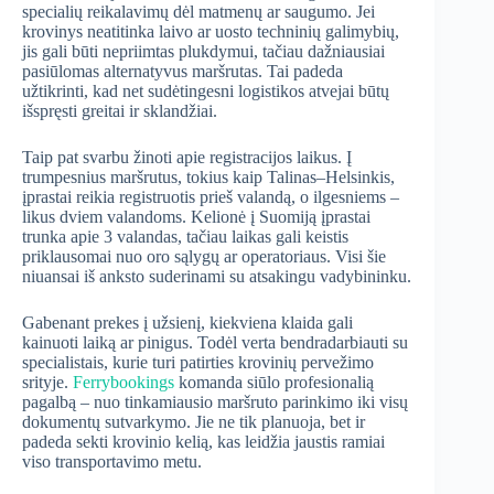
specialių reikalavimų dėl matmenų ar saugumo. Jei
krovinys neatitinka laivo ar uosto techninių galimybių,
jis gali būti nepriimtas plukdymui, tačiau dažniausiai
pasiūlomas alternatyvus maršrutas. Tai padeda
užtikrinti, kad net sudėtingesni logistikos atvejai būtų
išspręsti greitai ir sklandžiai.
Taip pat svarbu žinoti apie registracijos laikus. Į
trumpesnius maršrutus, tokius kaip Talinas–Helsinkis,
įprastai reikia registruotis prieš valandą, o ilgesniems –
likus dviem valandoms. Kelionė į Suomiją įprastai
trunka apie 3 valandas, tačiau laikas gali keistis
priklausomai nuo oro sąlygų ar operatoriaus. Visi šie
niuansai iš anksto suderinami su atsakingu vadybininku.
Gabenant prekes į užsienį, kiekviena klaida gali
kainuoti laiką ar pinigus. Todėl verta bendradarbiauti su
specialistais, kurie turi patirties krovinių pervežimo
srityje.
Ferrybookings
komanda siūlo profesionalią
pagalbą – nuo tinkamiausio maršruto parinkimo iki visų
dokumentų sutvarkymo. Jie ne tik planuoja, bet ir
padeda sekti krovinio kelią, kas leidžia jaustis ramiai
viso transportavimo metu.