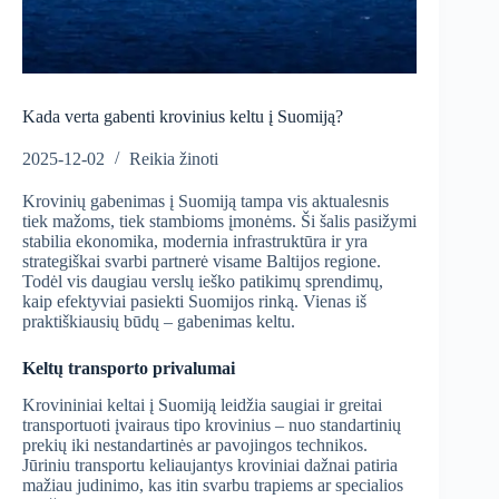
Kada verta gabenti krovinius keltu į Suomiją?
2025-12-02
Reikia žinoti
Krovinių gabenimas į Suomiją tampa vis aktualesnis
tiek mažoms, tiek stambioms įmonėms. Ši šalis pasižymi
stabilia ekonomika, modernia infrastruktūra ir yra
strategiškai svarbi partnerė visame Baltijos regione.
Todėl vis daugiau verslų ieško patikimų sprendimų,
kaip efektyviai pasiekti Suomijos rinką. Vienas iš
praktiškiausių būdų – gabenimas keltu.
Keltų transporto privalumai
Krovininiai keltai į Suomiją leidžia saugiai ir greitai
transportuoti įvairaus tipo krovinius – nuo standartinių
prekių iki nestandartinės ar pavojingos technikos.
Jūriniu transportu keliaujantys kroviniai dažnai patiria
mažiau judinimo, kas itin svarbu trapiems ar specialios