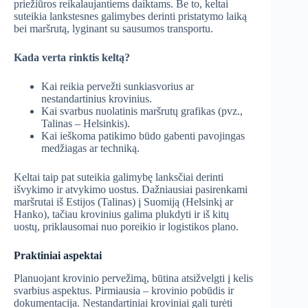
priežiūros reikalaujantiems daiktams. Be to, keltai
suteikia lankstesnes galimybes derinti pristatymo laiką
bei maršrutą, lyginant su sausumos transportu.
Kada verta rinktis keltą?
Kai reikia pervežti sunkiasvorius ar
nestandartinius krovinius.
Kai svarbus nuolatinis maršrutų grafikas (pvz.,
Talinas – Helsinkis).
Kai ieškoma patikimo būdo gabenti pavojingas
medžiagas ar techniką.
Keltai taip pat suteikia galimybę lanksčiai derinti
išvykimo ir atvykimo uostus. Dažniausiai pasirenkami
maršrutai iš Estijos (Talinas) į Suomiją (Helsinkį ar
Hanko), tačiau krovinius galima plukdyti ir iš kitų
uostų, priklausomai nuo poreikio ir logistikos plano.
Praktiniai aspektai
Planuojant krovinio pervežimą, būtina atsižvelgti į kelis
svarbius aspektus. Pirmiausia – krovinio pobūdis ir
dokumentacija. Nestandartiniai kroviniai gali turėti