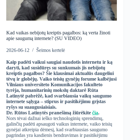
Kad vaikas nebijotų kreiptis pagalbos: ką verta žinoti
apie saugumą internete? (SU VIDEO)
2026-06-12
Šeimos kertelė
Kaip padėti vaikui saugiai naudotis internetu ir ką
daryti, kad susidūręs su sunkumais jis nebijotų
kreiptis pagalbos? Šie klausimai aktualūs daugeliui
tėvų ir globėjų. Vaiko teisių gynėjų forume kalbėjusi
Vilniaus universiteto Komunikacijos fakulteto
tyrėja, humanitarinių mokslų daktarė Rūta
Latinytė pabrėžė, kad svarbiausia vaikų saugumo
internete sąlyga – stiprus ir pasitikėjimu grįstas
ryšys su suaugusiaisiais.
Dr. Rūtos Latinytės pranešimą žiūrėkite
čia
.
Nors tėvai dažnai ieško technologinių sprendimų,
galinčių padėti apsaugoti vaikus internete, vaiko teisių
gynėjai atkreipia dėmesį, kad svarbiausias saugumo
pagrindas yra kasdienis bendravimas ir pasitikėjimu