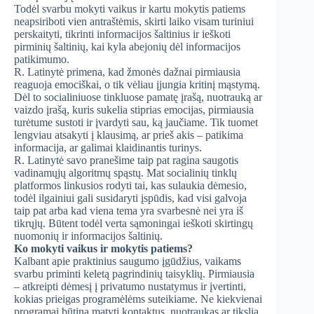
Todėl svarbu mokyti vaikus ir kartu mokytis patiems
neapsiriboti vien antraštėmis, skirti laiko visam turiniui
perskaityti, tikrinti informacijos šaltinius ir ieškoti
pirminių šaltinių, kai kyla abejonių dėl informacijos
patikimumo.
R. Latinytė primena, kad žmonės dažnai pirmiausia
reaguoja emociškai, o tik vėliau įjungia kritinį mąstymą.
Dėl to socialiniuose tinkluose pamatę įrašą, nuotrauką ar
vaizdo įrašą, kuris sukelia stiprias emocijas, pirmiausia
turėtume sustoti ir įvardyti sau, ką jaučiame. Tik tuomet
lengviau atsakyti į klausimą, ar prieš akis – patikima
informacija, ar galimai klaidinantis turinys.
R. Latinytė savo pranešime taip pat ragina saugotis
vadinamųjų algoritmų spąstų. Mat socialinių tinklų
platformos linkusios rodyti tai, kas sulaukia dėmesio,
todėl ilgainiui gali susidaryti įspūdis, kad visi galvoja
taip pat arba kad viena tema yra svarbesnė nei yra iš
tikrųjų. Būtent todėl verta sąmoningai ieškoti skirtingų
nuomonių ir informacijos šaltinių.
Ko mokyti vaikus ir mokytis patiems?
Kalbant apie praktinius saugumo įgūdžius, vaikams
svarbu priminti keletą pagrindinių taisyklių. Pirmiausia
– atkreipti dėmesį į privatumo nustatymus ir įvertinti,
kokias prieigas programėlėms suteikiame. Ne kiekvienai
programai būtina matyti kontaktus, nuotraukas ar tikslią