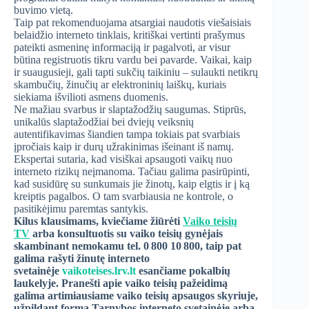
buvimo vietą.
Taip pat rekomenduojama atsargiai naudotis viešaisiais
belaidžio interneto tinklais, kritiškai vertinti prašymus
pateikti asmeninę informaciją ir pagalvoti, ar visur
būtina registruotis tikru vardu bei pavarde. Vaikai, kaip
ir suaugusieji, gali tapti sukčių taikiniu – sulaukti netikrų
skambučių, žinučių ar elektroninių laiškų, kuriais
siekiama išvilioti asmens duomenis.
Ne mažiau svarbus ir slaptažodžių saugumas. Stiprūs,
unikalūs slaptažodžiai bei dviejų veiksnių
autentifikavimas šiandien tampa tokiais pat svarbiais
įpročiais kaip ir durų užrakinimas išeinant iš namų.
Ekspertai sutaria, kad visiškai apsaugoti vaikų nuo
interneto rizikų neįmanoma. Tačiau galima pasirūpinti,
kad susidūrę su sunkumais jie žinotų, kaip elgtis ir į ką
kreiptis pagalbos. O tam svarbiausia ne kontrole, o
pasitikėjimu paremtas santykis.
Kilus klausimams, kviečiame žiūrėti
Vaiko teisių
TV
arba konsultuotis su vaiko teisių gynėjais
skambinant nemokamu tel. 0 800 10 800, taip pat
galima rašyti žinutę interneto
svetainėje
vaikoteises.lrv.lt
esančiame pokalbių
laukelyje. Pranešti apie vaiko teisių pažeidimą
galima artimiausiame vaiko teisių apsaugos skyriuje,
užpildant formą Tarnybos interneto svetainėje arba