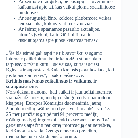
Ar šeimoje draugiškai, be pašaipų ir nuvertinimo
kalbamasi apie tai, kas vaikui įdomu socialiniuose
tinkluose?
Ar suaugusieji žino, kokiose platformose vaikas
leidžia laiką, kokius žaidimus žaidžia?
Ar šeimoje aptariamos pasaulio aktualijos,
įdomūs įvykiai, kartu žiūrimi filmai ir
diskutuojama apie juose keliamas temas?
„Šie klausimai gali tapti ne tik savotišku saugumo
internete patikrinimu, bet ir kelrodžiu stipresniam
tarpusavio ryšiui kurti. Juk vaikas, kuris jaučiasi
išgirstas ir suprastas, dažniau kreipsis pagalbos tada, kai
jos labiausiai reikės“, – sako pašnekovė.
Kritinis mąstymas reikalingas ir vaikams, ir
suaugusiesiems
Nors dažnai manoma, kad vaikai ir jaunuoliai internete
yra pažeidžiamesni, medijų raštingumo tyrimai rodo ir
kitą pusę. Europos Komisijos duomenimis, jaunų
žmonių medijų raštingumo lygis yra itin aukštas, o 18–
25 metų amžiaus grupė turi 91 procento medijų
raštingumo lygį ir gerokai lenkia vyresnes kartas. Tačiau
gebėjimas atpažinti patikimą informaciją dar nereiškia,
kad žmogus visada išvengs emocinio poveikio,
manipuliacijų ar klaidinančio turinio.