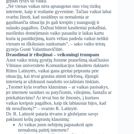
grįstas ryšys su vaiku.
„Nė vienas vaikas nėra apsaugotas nuo visų rizikų
internete, kaip ir realiame gyvenime. Tačiau vaikui labai
svarbu žinoti, kad susidūręs su nemalonia ar
gąsdinančia situacija jis gali kreiptis į suaugusįjį ir
sulauks pagalbos. Dažnai būtent kasdieniai pokalbiai,
nuoširdus domėjimasis vaiko pasauliu ir laikas kartu
kuria tą pasitikėjimą, kuris vėliau padeda vaikui nelikti
vienam su iškilusiais sunkumais“, – sako vaiko teisių
gynėja Gustė Valantinavičiūtė.
Draudimai ir ribojimai – veiksmingi trumpam
Anot vaiko teisių gynėjų forume pranešimą skaičiusios
Vilniaus universiteto Komunikacijos fakulteto daktarės
Rūtos Latinytės, vaikai gana greitai pripranta prie
situacijų, kai tėvai grasina atimti telefoną, išjungti
internetą ar uždrausti naudotis socialiniais tinklais.
„Tuomet kyla svarbus klausimas – ar vaikas pasisakys,
jei internete susidurs su patyčiomis, viliojimu, šantažu ar
priekabiavimu? Ar tėvai bus tie žmonės, į kuriuos
vaikas kreipsis pagalbos, kaip tik labiausiai bijos, kad
tik nesužinotų?“ – svarsto R. Latinytė.
Dr. R. Latinytė pataria tėvams ir globėjams savęs
paklausti kelių paprastų klausimų:
Ar vaikas jums nebijotų papasakoti apie
nemalonią patirtį internete?