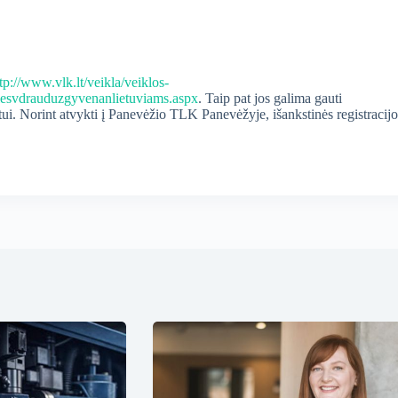
tp://www.vlk.lt/veikla/veiklos-
piesvdrauduzgyvenanlietuviams.aspx
. Taip pat jos galima gauti
itui. Norint atvykti į Panevėžio TLK Panevėžyje, išankstinės registracijo