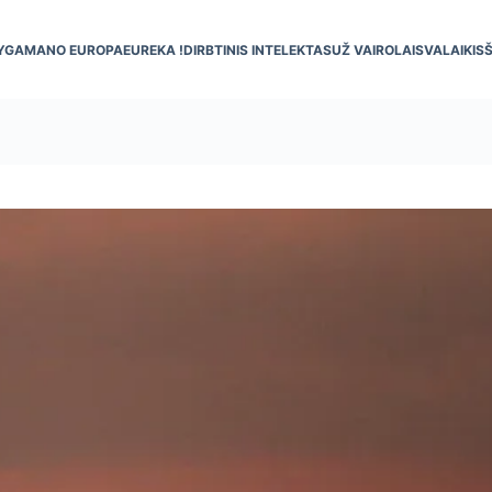
YGA
MANO EUROPA
EUREKA !
DIRBTINIS INTELEKTAS
UŽ VAIRO
LAISVALAIKIS