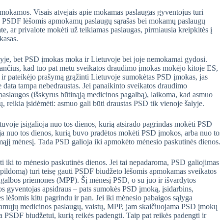
ti mokamos. Visais atvejais apie mokamas paslaugas gyventojus turi
ija. PSDF lėšomis apmokamų paslaugų sąrašas bei mokamų paslaugų
ate, ar privalote mokėti už teikiamas paslaugas, pirmiausia kreipkitės į
kasas.
enyje, bet PSD įmokas moka ir Lietuvoje bei joje nemokamai gydosi.
dančius, kad tuo pat metu sveikatos draudimo įmokas mokėjo kitoje ES,
 ir pateikėjo prašymą grąžinti Lietuvoje sumokėtas PSD įmokas, jas
 data tampa nebedraustas. Jei panaikinto sveikatos draudimo
paslaugos (išskyrus būtinąją medicinos pagalbą), laikoma, kad asmuo
tų, reikia įsidėmėti: asmuo gali būti draustas PSD tik vienoje šalyje.
voje įsigalioja nuo tos dienos, kurią atsirado pagrindas mokėti PSD
a nuo tos dienos, kurią buvo pradėtos mokėti PSD įmokos, arba nuo to
amąjį mėnesį. Tada PSD galioja iki apmokėto mėnesio paskutinės dienos
 iki to mėnesio paskutinės dienos. Jei tai nepadaroma, PSD galiojimas
papildomą) turi teisę gauti PSDF biudžeto lėšomis apmokamas sveikatos
galbos priemones (MPP). Šį mėnesį PSD, o su juo ir išvardytos
os gyventojas apsidraus – pats sumokės PSD įmoką, įsidarbins,
ės lėšomis kitu pagrindu ir pan. Jei iki mėnesio pabaigos sąlyga
amųjų medicinos paslaugų, vaistų, MPP, jam skaičiuojama PSD įmokų
la PSDF biudžetui, kurią reikės padengti. Taip pat reikės padengti ir