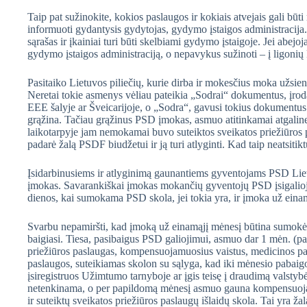
Taip pat sužinokite, kokios paslaugos ir kokiais atvejais gali bū
informuoti gydantysis gydytojas, gydymo įstaigos administrac
sąrašas ir įkainiai turi būti skelbiami gydymo įstaigoje. Jei abejoj
gydymo įstaigos administraciją, o nepavykus sužinoti – į ligonių 
Pasitaiko Lietuvos piliečių, kurie dirba ir mokesčius moka užsi
Neretai tokie asmenys vėliau pateikia „Sodrai“ dokumentus, įro
EEE šalyje ar Šveicarijoje, o „Sodra“, gavusi tokius dokumentus
grąžina. Tačiau grąžinus PSD įmokas, asmuo atitinkamai atgaline
laikotarpyje jam nemokamai buvo suteiktos sveikatos priežiūros 
padarė žalą PSDF biudžetui ir ją turi atlyginti. Kad taip neatsitik
Įsidarbinusiems ir atlyginimą gaunantiems gyventojams PSD Lietu
įmokas. Savarankiškai įmokas mokančių gyventojų PSD įsigalioj
dienos, kai sumokama PSD skola, jei tokia yra, ir įmoka už ein
Svarbu nepamiršti, kad įmoką už einamąjį mėnesį būtina sumokėti
baigiasi. Tiesa, pasibaigus PSD galiojimui, asmuo dar 1 mėn. (
priežiūros paslaugas, kompensuojamuosius vaistus, medicinos pa
paslaugos, suteikiamas skolon su sąlyga, kad iki mėnesio pabaig
įsiregistruos Užimtumo tarnyboje ar įgis teisę į draudimą valstyb
netenkinama, o per papildomą mėnesį asmuo gauna kompensuoj
ir suteiktų sveikatos priežiūros paslaugų išlaidų skola. Tai yra ža