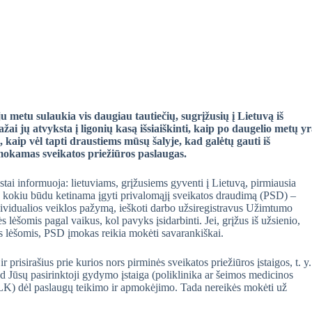
 metu sulaukia vis daugiau tautiečių, sugrįžusių į Lietuvą iš
ažai jų atvyksta į ligonių kasą išsiaiškinti, kaip po daugelio metų y
 kaip vėl tapti draustiems mūsų šalyje, kad galėtų gauti iš
okamas sveikatos priežiūros paslaugas.
i informuoja: lietuviams, grįžusiems gyventi į Lietuvą, pirmiausia
i, kokiu būdu ketinama įgyti privalomąjį sveikatos draudimą (PSD) –
individualios veiklos pažymą, ieškoti darbo užsiregistravus Užimtumo
 lėšomis pagal vaikus, kol pavyks įsidarbinti. Jei, grįžus iš užsienio,
ės lėšomis, PSD įmokas reikia mokėti savarankiškai.
prisirašius prie kurios nors pirminės sveikatos priežiūros įstaigos, t. y.
kad Jūsų pasirinktoji gydymo įstaiga (poliklinika ar šeimos medicinos
a (TLK) dėl paslaugų teikimo ir apmokėjimo. Tada nereikės mokėti už