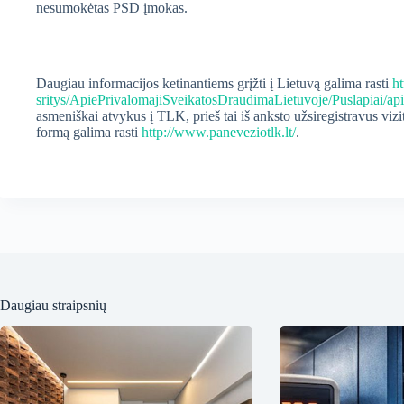
nesumokėtas PSD įmokas.
Daugiau informacijos ketinantiems grįžti į Lietuvą galima rasti
ht
sritys/ApiePrivalomajiSveikatosDraudimaLietuvoje/Puslapiai/a
asmeniškai atvykus į TLK, prieš tai iš anksto užsiregistravus viz
formą galima rasti
http://www.paneveziotlk.lt/
.
Daugiau straipsnių