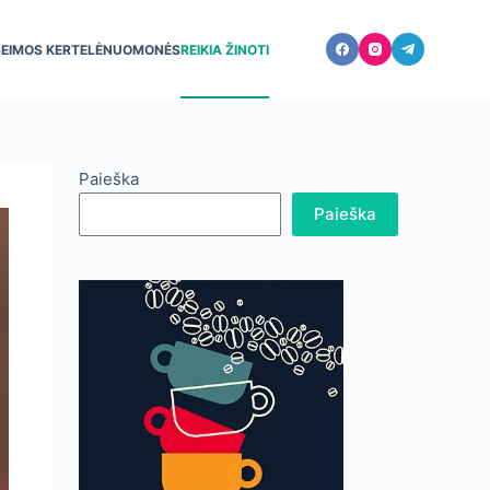
ŠEIMOS KERTELĖ
NUOMONĖS
REIKIA ŽINOTI
Paieška
Paieška