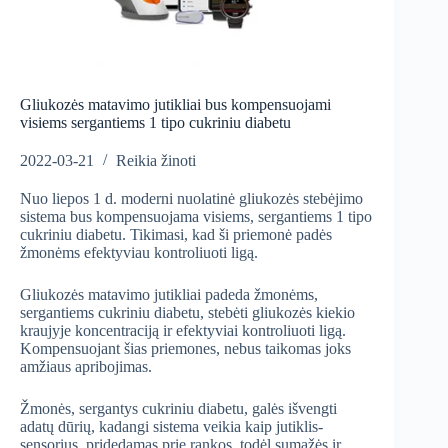
Gliukozės matavimo jutikliai bus kompensuojami
visiems sergantiems 1 tipo cukriniu diabetu
2022-03-21
Reikia žinoti
Nuo liepos 1 d. moderni nuolatinė gliukozės stebėjimo
sistema bus kompensuojama visiems, sergantiems 1 tipo
cukriniu diabetu. Tikimasi, kad ši priemonė padės
žmonėms efektyviau kontroliuoti ligą.
Gliukozės matavimo jutikliai padeda žmonėms,
sergantiems cukriniu diabetu, stebėti gliukozės kiekio
kraujyje koncentraciją ir efektyviai kontroliuoti ligą.
Kompensuojant šias priemones, nebus taikomas joks
amžiaus apribojimas.
Žmonės, sergantys cukriniu diabetu, galės išvengti
adatų dūrių, kadangi sistema veikia kaip jutiklis-
sensorius, pridedamas prie rankos, todėl sumažės ir