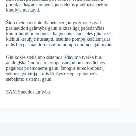
poreikis diagnostininėms juostelėms gliukozės kiekiui
kraujyje nustatyti.
Šiuo metu cukriniu diabetu sergantys žmonės gali
pasinaudoti galimybe gauti ir kitas ligą padedančias
kontroliuoti priemones: diagnostines juosteles gliukozės
kiekiui kraujyje nustatyti, insulino pompų keičiamąsias
dalis bei pasinaudoti insulino pompų nuomos galimybe.
Gliukozės stebėjimo sistemos išdavimo tvarka bus
analogiška šiuo metu kompensuojamoms medicinos
pagalbos priemonėms gauti: žmogus turės kreiptis į
šeimos gydytoją, kuris išrašys receptą gliukozės
stebėjimo sistemai gauti.
SAM Spaudos tarnyba