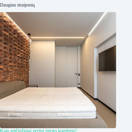
Daugiau straipsnių
Kaip antčiužiniai gerina miego komfortą?