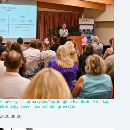
Panevėžys „stiprina ryšius“ su Jungtine Karalyste. Arba kaip
ekskursiją paversti geopolitiniu proveržiu
2026-08-06