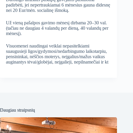
padirbėti, jei nepertraukiamai 6 mėnesius gauna didesnę
nei 20 Eur/mėn. socialinę išmoką.
Už vieną pašalpos gavimo mėnesį dirbama 20–30 val.
(tačiau ne daugiau 4 valandų per dieną, 40 valandų per
mėnesį).
Visuomenei naudingai veiklai nepasitelkiami
suaugusieji ligos/gydymosi/nedarbingumo laikotarpiu,
pensininkai, nėščios moterys, neįgalius/mažus vaikus
auginantys tėvai/globėjai, neįgalieji, nepilnamečiai ir kt
Daugiau straipsnių