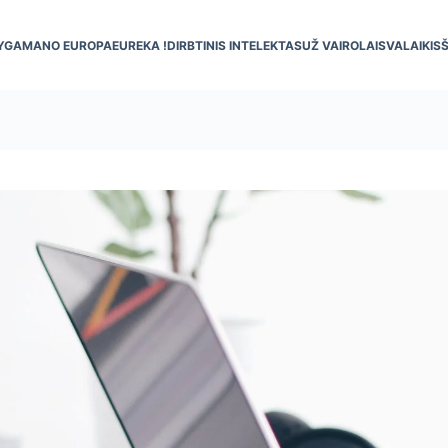
YGA
MANO EUROPA
EUREKA !
DIRBTINIS INTELEKTAS
UŽ VAIRO
LAISVALAIKIS