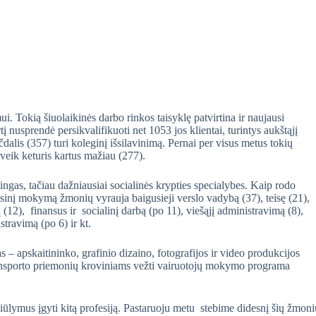
. Tokią šiuolaikinės darbo rinkos taisyklę patvirtina ir naujausi
 nusprendė persikvalifikuoti net 1053 jos klientai, turintys aukštąjį
dalis (357) turi koleginį išsilavinimą. Pernai per visus metus tokių
veik keturis kartus mažiau (277).
tingas, tačiau dažniausiai socialinės krypties specialybes. Kaip rodo
inį mokymą žmonių vyrauja baigusieji verslo vadybą (37), teisę (21),
(12), finansus ir socialinį darbą (po 11), viešąjį administravimą (8),
stravimą (po 6) ir kt.
 – apskaitininko, grafinio dizaino, fotografijos ir video produkcijos
ransporto priemonių kroviniams vežti vairuotojų mokymo programa
siūlymus įgyti kitą profesiją. Pastaruoju metu stebime didesnį šių žmoni