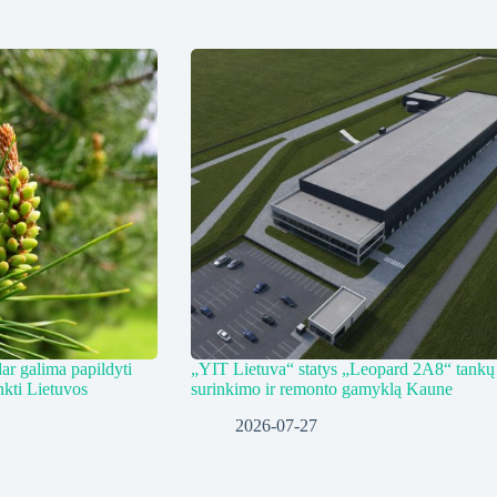
ar galima papildyti
„YIT Lietuva“ statys „Leopard 2A8“ tankų
nkti Lietuvos
surinkimo ir remonto gamyklą Kaune
2026-07-27