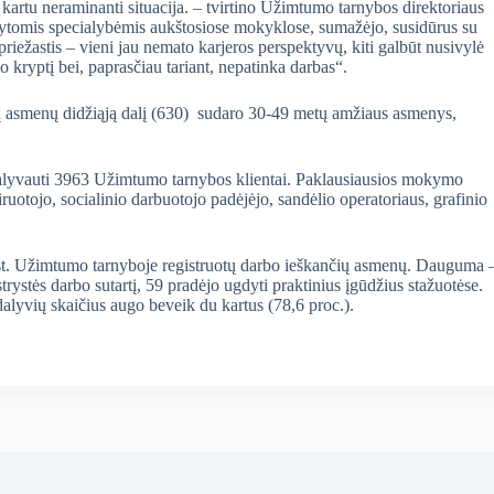
kartu neraminanti situacija. – tvirtino Užimtumo tarnybos direktoriaus
įgytomis specialybėmis aukštosiose mokyklose, sumažėjo, susidūrus su
riežastis – vieni jau nemato karjeros perspektyvų, kiti galbūt nusivylė
 kryptį bei, paprasčiau tariant, nepatinka darbas“.
ių asmenų didžiąją dalį (630) sudaro 30-49 metų amžiaus asmenys,
dalyvauti 3963 Užimtumo tarnybos klientai. Paklausiausios mokymo
uotojo, socialinio darbuotojo padėjėjo, sandėlio operatoriaus, grafinio
st. Užimtumo tarnyboje registruotų darbo ieškančių asmenų. Dauguma 
trystės darbo sutartį, 59 pradėjo ugdyti praktinius įgūdžius stažuotėse.
lyvių skaičius augo beveik du kartus (78,6 proc.).