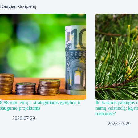
Daugiau straipsnių
8,88 mln. eurų – strateginiams gynybos ir
Iki vasaros pabaigos d
saugumo projektams
namų vaistinėlę: ką ri
miškuose?
2026-07-29
2026-07-29