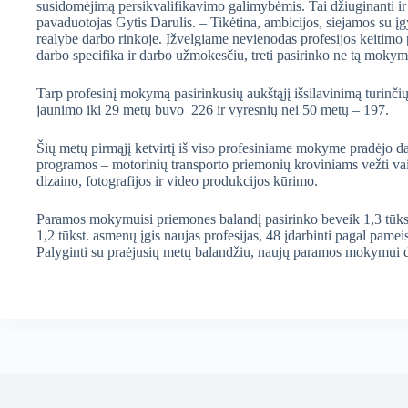
susidomėjimą persikvalifikavimo galimybėmis. Tai džiuginanti ir 
pavaduotojas Gytis Darulis. – Tikėtina, ambicijos, siejamos su 
realybe darbo rinkoje. Įžvelgiame nevienodas profesijos keitimo p
darbo specifika ir darbo užmokesčiu, treti pasirinko ne tą mokymo
Tarp profesinį mokymą pasirinkusių aukštąjį išsilavinimą turinč
jaunimo iki 29 metų buvo 226 ir vyresnių nei 50 metų – 197.
Šių metų pirmąjį ketvirtį iš viso profesiniame mokyme pradėjo 
programos – motorinių transporto priemonių kroviniams vežti vair
dizaino, fotografijos ir video produkcijos kūrimo.
Paramos mokymuisi priemones balandį pasirinko beveik 1,3 tūk
1,2 tūkst. asmenų įgis naujas profesijas, 48 įdarbinti pagal pameis
Palyginti su praėjusių metų balandžiu, naujų paramos mokymui da