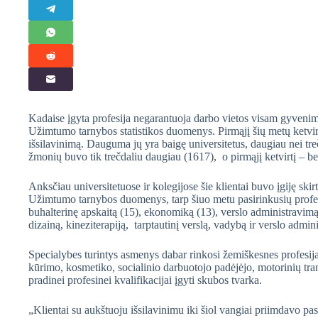
Kadaise įgyta profesija negarantuoja darbo vietos visam gyvenimui
Užimtumo tarnybos statistikos duomenys. Pirmąjį šių metų ketvirtį
išsilavinimą. Dauguma jų yra baigę universitetus, daugiau nei treč
žmonių buvo tik trečdaliu daugiau (1617), o pirmąjį ketvirtį – be
Anksčiau universitetuose ir kolegijose šie klientai buvo įgiję skir
Užimtumo tarnybos duomenys, tarp šiuo metu pasirinkusių profes
buhalterinę apskaitą (15), ekonomiką (13), verslo administravimą 
dizainą, kineziterapiją, tarptautinį verslą, vadybą ir verslo admini
Specialybes turintys asmenys dabar rinkosi žemiškesnes profesijas
kūrimo, kosmetiko, socialinio darbuotojo padėjėjo, motorinių t
pradinei profesinei kvalifikacijai įgyti skubos tvarka.
„Klientai su aukštuoju išsilavinimu iki šiol vangiai priimdavo pa