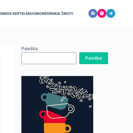
ŠEIMOS KERTELĖ
NUOMONĖS
REIKIA ŽINOTI
Paieška
Paieška