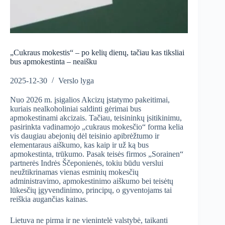
„Cukraus mokestis“ – po kelių dienų, tačiau kas tiksliai
bus apmokestinta – neaišku
2025-12-30
Verslo lyga
Nuo 2026 m. įsigalios Akcizų įstatymo pakeitimai,
kuriais nealkoholiniai saldinti gėrimai bus
apmokestinami akcizais. Tačiau, teisininkų įsitikinimu,
pasirinkta vadinamojo „cukraus mokesčio“ forma kelia
vis daugiau abejonių dėl teisinio apibrėžtumo ir
elementaraus aiškumo, kas kaip ir už ką bus
apmokestinta, trūkumo. Pasak teisės firmos „Sorainen“
partnerės Indrės Ščeponienės, tokiu būdu verslui
neužtikrinamas vienas esminių mokesčių
administravimo, apmokestinimo aiškumo bei teisėtų
lūkesčių įgyvendinimo, principų, o gyventojams tai
reiškia augančias kainas.
Lietuva ne pirma ir ne vienintelė valstybė, taikanti