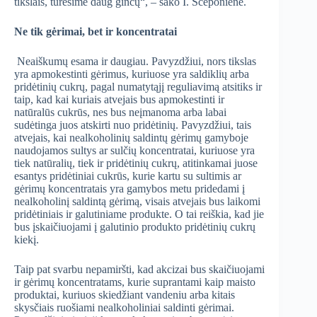
tikslais, turėsime daug ginčų“, – sako I. Ščeponienė.
Ne tik gėrimai, bet ir koncentratai
Neaiškumų esama ir daugiau. Pavyzdžiui, nors tikslas
yra apmokestinti gėrimus, kuriuose yra saldiklių arba
pridėtinių cukrų, pagal numatytąjį reguliavimą atsitiks ir
taip, kad kai kuriais atvejais bus apmokestinti ir
natūralūs cukrūs, nes bus neįmanoma arba labai
sudėtinga juos atskirti nuo pridėtinių. Pavyzdžiui, tais
atvejais, kai nealkoholinių saldintų gėrimų gamyboje
naudojamos sultys ar sulčių koncentratai, kuriuose yra
tiek natūralių, tiek ir pridėtinių cukrų, atitinkamai juose
esantys pridėtiniai cukrūs, kurie kartu su sultimis ar
gėrimų koncentratais yra gamybos metu pridedami į
nealkoholinį saldintą gėrimą, visais atvejais bus laikomi
pridėtiniais ir galutiniame produkte. O tai reiškia, kad jie
bus įskaičiuojami į galutinio produkto pridėtinių cukrų
kiekį.
Taip pat svarbu nepamiršti, kad akcizai bus skaičiuojami
ir gėrimų koncentratams, kurie suprantami kaip maisto
produktai, kuriuos skiedžiant vandeniu arba kitais
skysčiais ruošiami nealkoholiniai saldinti gėrimai.