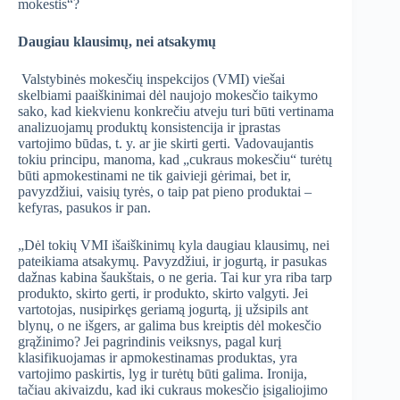
mokestis“?
Daugiau klausimų, nei atsakymų
Valstybinės mokesčių inspekcijos (VMI) viešai
skelbiami paaiškinimai dėl naujojo mokesčio taikymo
sako, kad kiekvienu konkrečiu atveju turi būti vertinama
analizuojamų produktų konsistencija ir įprastas
vartojimo būdas, t. y. ar jie skirti gerti. Vadovaujantis
tokiu principu, manoma, kad „cukraus mokesčiu“ turėtų
būti apmokestinami ne tik gaivieji gėrimai, bet ir,
pavyzdžiui, vaisių tyrės, o taip pat pieno produktai –
kefyras, pasukos ir pan.
„Dėl tokių VMI išaiškinimų kyla daugiau klausimų, nei
pateikiama atsakymų. Pavyzdžiui, ir jogurtą, ir pasukas
dažnas kabina šaukštais, o ne geria. Tai kur yra riba tarp
produkto, skirto gerti, ir produkto, skirto valgyti. Jei
vartotojas, nusipirkęs geriamą jogurtą, jį užsipils ant
blynų, o ne išgers, ar galima bus kreiptis dėl mokesčio
grąžinimo? Jei pagrindinis veiksnys, pagal kurį
klasifikuojamas ir apmokestinamas produktas, yra
vartojimo paskirtis, lyg ir turėtų būti galima. Ironija,
tačiau akivaizdu, kad iki cukraus mokesčio įsigaliojimo