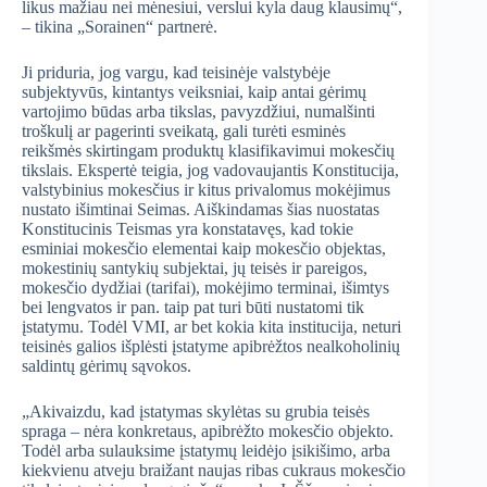
likus mažiau nei mėnesiui, verslui kyla daug klausimų“,
– tikina „Sorainen“ partnerė.
Ji priduria, jog vargu, kad teisinėje valstybėje
subjektyvūs, kintantys veiksniai, kaip antai gėrimų
vartojimo būdas arba tikslas, pavyzdžiui, numalšinti
troškulį ar pagerinti sveikatą, gali turėti esminės
reikšmės skirtingam produktų klasifikavimui mokesčių
tikslais. Ekspertė teigia, jog vadovaujantis Konstitucija,
valstybinius mokesčius ir kitus privalomus mokėjimus
nustato išimtinai Seimas. Aiškindamas šias nuostatas
Konstitucinis Teismas yra konstatavęs, kad tokie
esminiai mokesčio elementai kaip mokesčio objektas,
mokestinių santykių subjektai, jų teisės ir pareigos,
mokesčio dydžiai (tarifai), mokėjimo terminai, išimtys
bei lengvatos ir pan. taip pat turi būti nustatomi tik
įstatymu. Todėl VMI, ar bet kokia kita institucija, neturi
teisinės galios išplėsti įstatyme apibrėžtos nealkoholinių
saldintų gėrimų sąvokos.
„Akivaizdu, kad įstatymas skylėtas su grubia teisės
spraga – nėra konkretaus, apibrėžto mokesčio objekto.
Todėl arba sulauksime įstatymų leidėjo įsikišimo, arba
kiekvienu atveju braižant naujas ribas cukraus mokesčio