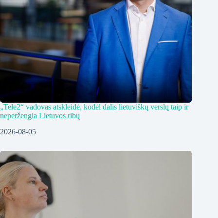
„Tele2“ vadovas atskleidė, kodėl dalis lietuviškų verslų taip ir
neperžengia Lietuvos ribų
2026-08-05