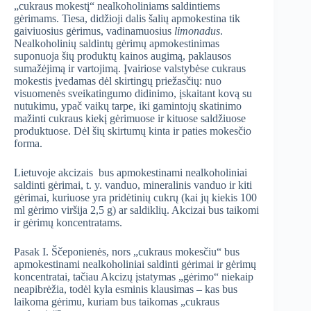
„cukraus mokestį“ nealkoholiniams saldintiems
gėrimams. Tiesa, didžioji dalis šalių apmokestina tik
gaiviuosius gėrimus, vadinamuosius
limonadus
.
Nealkoholinių saldintų gėrimų apmokestinimas
suponuoja šių produktų kainos augimą, paklausos
sumažėjimą ir vartojimą. Įvairiose valstybėse cukraus
mokestis įvedamas dėl skirtingų priežasčių: nuo
visuomenės sveikatingumo didinimo, įskaitant kovą su
nutukimu, ypač vaikų tarpe, iki gamintojų skatinimo
mažinti cukraus kiekį gėrimuose ir kituose saldžiuose
produktuose. Dėl šių skirtumų kinta ir paties mokesčio
forma.
Lietuvoje akcizais bus apmokestinami nealkoholiniai
saldinti gėrimai, t. y. vanduo, mineralinis vanduo ir kiti
gėrimai, kuriuose yra pridėtinių cukrų (kai jų kiekis 100
ml gėrimo viršija 2,5 g) ar saldiklių. Akcizai bus taikomi
ir gėrimų koncentratams.
Pasak I. Ščeponienės, nors „cukraus mokesčiu“ bus
apmokestinami nealkoholiniai saldinti gėrimai ir gėrimų
koncentratai, tačiau Akcizų įstatymas „gėrimo“ niekaip
neapibrėžia, todėl kyla esminis klausimas – kas bus
laikoma gėrimu, kuriam bus taikomas „cukraus